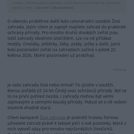
Licence |
Všechna práva vyhrazena. Další šíření je možné jen se souhlasem
autora
Foto |
Danirodri
/
Depositphotos
O víkendu proběhne další kolo celonárodní soutěže Živá
zahrada. Jejím cílem je zapojit majitele zahrad do praktické
ochrany přírody. Pro mnoho druhů divokých zvířat jsou
totiž zahrady ideálním útočištěm. Lze na ně přilákat
motýly, čmeláky, ještěrky, žáby, ptáky, ježky a další. Jarní
kolo pozorování zvířat na zahradách začíná v pátek 22.
května 2026, školní pozorování už probíhají.
reklama
Je vaše zahrada živá nebo mrtvá? To zjistíte v soutěži,
kterou pořádá již 24 let Český svaz ochránců přírody. Byť se
to na první pohled nezdá, i zahrady mohou být velmi
zajímavými a cennými kousky přírody. Pokud se o ně ovšem
vlastník vhodně stará.
Cílem kampaně
Živá zahrada
je podnítit hravou formou
uživatele zahrad právě k takové péči o své pozemky, která z
nich vytvoří oázy pro mnoho nejrůznějších živočichů.