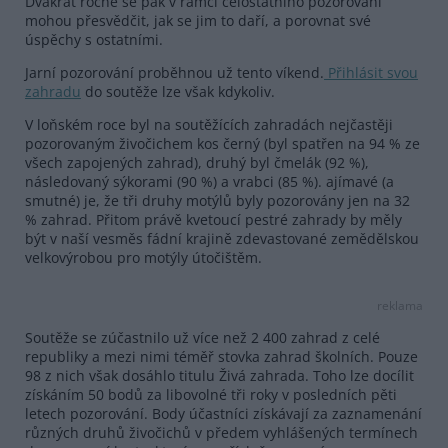
Dvakrát ročně se pak v rámci celostátního pozorování
mohou přesvědčit, jak se jim to daří, a porovnat své
úspěchy s ostatními.
Jarní pozorování proběhnou už tento víkend.
Přihlásit svou
zahradu
do soutěže lze však kdykoliv.
V loňském roce byl na soutěžících zahradách nejčastěji
pozorovaným živočichem kos černý (byl spatřen na 94 % ze
všech zapojených zahrad), druhý byl čmelák (92 %),
následovaný sýkorami (90 %) a vrabci (85 %). ajímavé (a
smutné) je, že tři druhy motýlů byly pozorovány jen na 32
% zahrad. Přitom právě kvetoucí pestré zahrady by měly
být v naší vesměs fádní krajině zdevastované zemědělskou
velkovýrobou pro motýly útočištěm.
reklama
Soutěže se zúčastnilo už více než 2 400 zahrad z celé
republiky a mezi nimi téměř stovka zahrad školních. Pouze
98 z nich však dosáhlo titulu Živá zahrada. Toho lze docílit
získáním 50 bodů za libovolné tři roky v posledních pěti
letech pozorování. Body účastníci získávají za zaznamenání
různých druhů živočichů v předem vyhlášených termínech