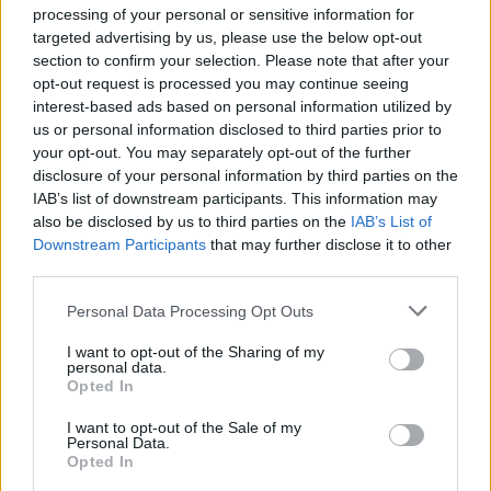
processing of your personal or sensitive information for
targeted advertising by us, please use the below opt-out
section to confirm your selection. Please note that after your
opt-out request is processed you may continue seeing
interest-based ads based on personal information utilized by
us or personal information disclosed to third parties prior to
your opt-out. You may separately opt-out of the further
disclosure of your personal information by third parties on the
IAB’s list of downstream participants. This information may
also be disclosed by us to third parties on the
IAB’s List of
Petr Stýblo
Downstream Participants
that may further disclose it to other
Autor pracuje pro Český svaz ochránců přírody a je
third parties.
náčelníkem Pražské zvířecí záchranky.
Personal Data Processing Opt Outs
tisknout
poslat
I want to opt-out of the Sharing of my
personal data.
Dále čtěte |
Opted In
I want to opt-out of the Sale of my
Organizátoři programu
Personal Data.
Zelená oáza ocenili šest
Opted In
komunitních zahrad