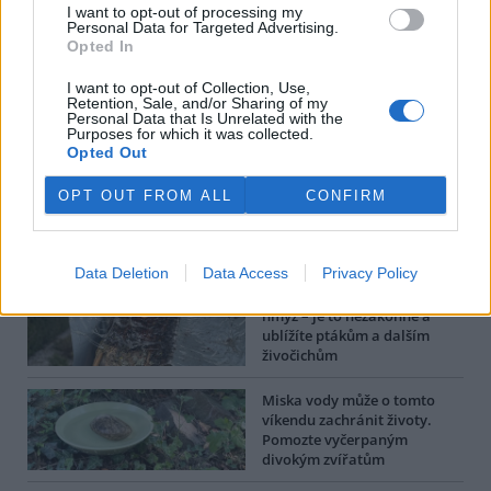
I want to opt-out of processing my
Personal Data for Targeted Advertising.
Jak může každý z nás pomoci
Opted In
opylovačům? Osm tipů pro
naše zahrady
I want to opt-out of Collection, Use,
Retention, Sale, and/or Sharing of my
Personal Data that Is Unrelated with the
Purposes for which it was collected.
Ústí nad Orlicí zvažuje, zda
Opted Out
zřídit komunitní zahradu,
zájem je malý
OPT OUT FROM ALL
CONFIRM
Další články autora |
Data Deletion
Data Access
Privacy Policy
Nepoužívejte lepící pasti na
hmyz – je to nezákonné a
ublížíte ptákům a dalším
živočichům
Miska vody může o tomto
víkendu zachránit životy.
Pomozte vyčerpaným
divokým zvířatům