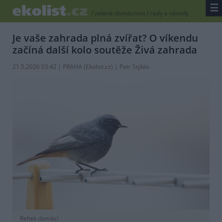
☰
/
zelená domácnost
/
rady a návody
Je vaše zahrada plná zvířat? O víkendu
začíná další kolo soutěže Živá zahrada
21.5.2026 03:42 | PRAHA (
Ekolist.cz
) | Petr Stýblo
Rehek domácí