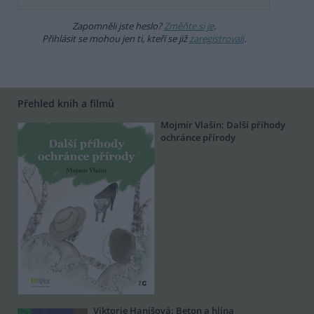
Zapomněli jste heslo?
Změňte si je
.
Přihlásit se mohou jen ti, kteří se již
zaregistrovali
.
Přehled knih a filmů
Mojmír Vlašín: Další příhody
ochránce přírody
Viktorie Hanišová: Beton a hlína