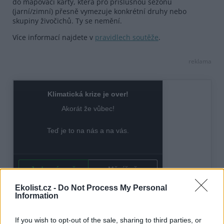
do mapovací karty, která pro příslušnou sezónu
(jarní/zimní) přesně vymezuje konkrétní druhy nebo
skupiny živočichů. Ty se nemění.
Více informací najdete v
pravidlech soutěže
.
reklama
Ekolist.cz -
Do Not Process My Personal
Information
If you wish to opt-out of the sale, sharing to third parties, or