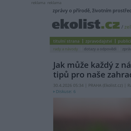
reklama
reklama
zprávy o přírodě, životním prostřed
/
ze
titulní strana
zpravodajství
public
rady a návody
dotazy a odpovědi
zprá
Jak může každý z 
tipů pro naše zahra
30.4.2026 05:34 | PRAHA (
Ekolist.cz
) | 
Diskuse: 6