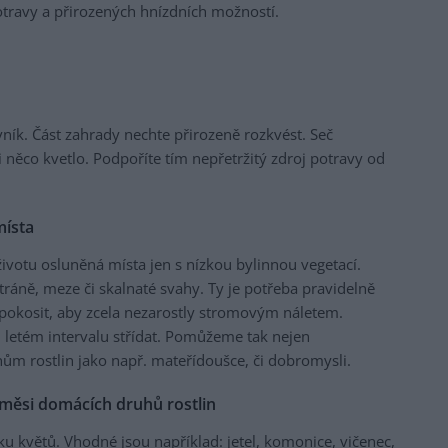
travy a přirozených hnízdních možností.
ík. Část zahrady nechte přirozeně rozkvést. Seč
 něco kvetlo. Podpoříte tím nepřetržitý zdroj potravy od
místa
ivotu osluněná místa jen s nízkou bylinnou vegetací.
tráně, meze či skalnaté svahy. Ty je potřeba pravidelně
 pokosit, aby zcela nezarostly stromovým náletem.
3 letém intervalu střídat. Pomůžeme tak nejen
m rostlin jako např. mateřídoušce, či dobromysli.
směsi domácích druhů rostlin
u květů. Vhodné jsou například: jetel, komonice, vičenec,