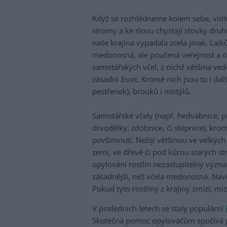
Když se rozhlédneme kolem sebe, vidím
stromy a ke slovu chystají stovky druh
naše krajina vypadala zcela jinak. Laiků
medonosná, ale poučená veřejnost a odb
samotářských včel, z nichž většina ve
zásadní život. Kromě nich jsou tu i da
pestřenek), brouků i motýlů.
Samotářské včely (např. hedvábnice, pí
drvodělky, zdobnice, či stepnice), kr
povšimnutí. Nežijí většinou ve velkých 
zemi, ve dřevě či pod kůrou starých st
opylování rostlin nezastupitelný vý
zásadnější, než včela medonosná. Navíc
Pokud tyto rostliny z krajiny zmizí, miz
V posledních letech se staly populární
Skutečná pomoc opylovačům spočívá př