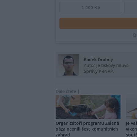
Radek Drahný
Autor je tiskový mluvčí
Správy KRNAP.
Dále čtěte |
Organizátoři programu Zelená
Je va
oáza ocenili šest komunitních
víken
zahrad
soutě