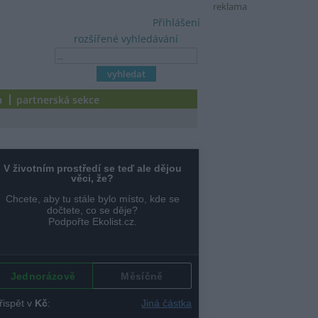
reklama
Přihlášení
rozšířené vyhledávání
a
partnerská sekce