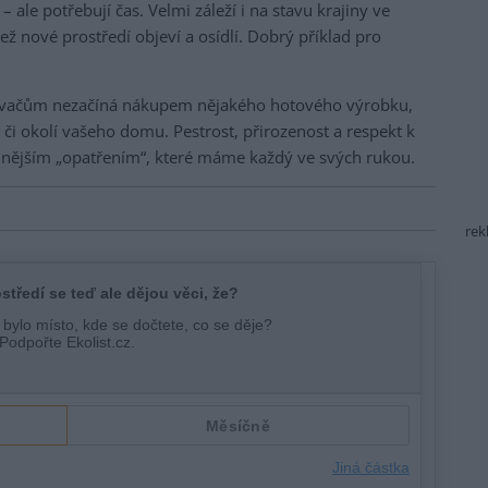
 ale potřebují čas. Velmi záleží i na stavu krajiny ve
než nové prostředí objeví a osídlí. Dobrý příklad pro
ylovačům nezačíná nákupem nějakého hotového výrobku,
 či okolí vašeho domu. Pestrost, přirozenost a respekt k
nějším „opatřením“, které máme každý ve svých rukou.
rek