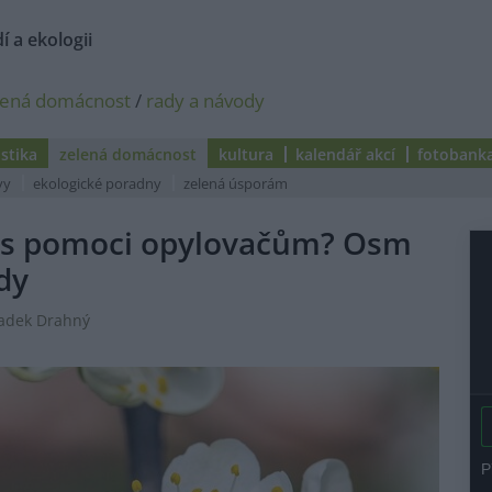
í a ekologii
lená domácnost
/
rady a návody
istika
zelená domácnost
kultura
kalendář akcí
fotobank
vy
ekologické poradny
zelená úsporám
nás pomoci opylovačům? Osm
dy
Radek Drahný