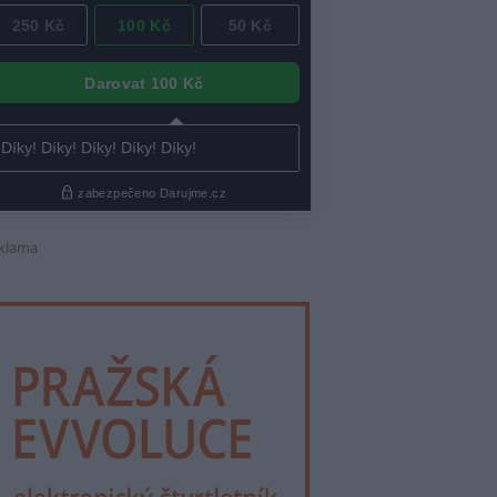
klama