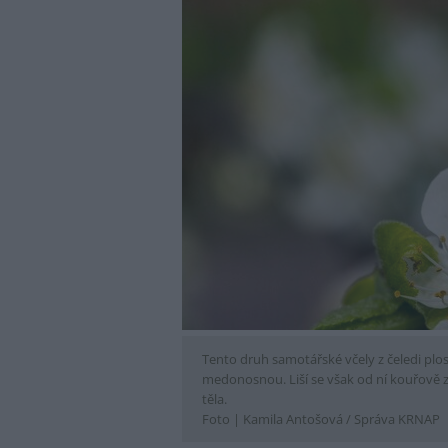
Tento druh samotářské včely z čeledi plo
medonosnou. Liší se však od ní kouřově z
těla.
Foto |
Kamila Antošová / Správa KRNAP