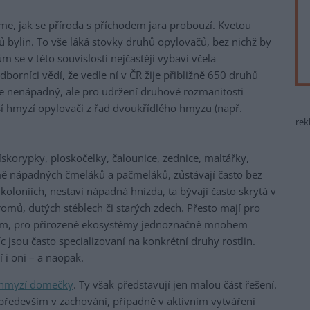
e, jak se příroda s příchodem jara probouzí. Kvetou
ů bylin. To vše láká stovky druhů opylovačů, bez nichž by
m se v této souvislosti nejčastěji vybaví včela
orníci vědí, že vedle ní v ČR žije přibližně 650 druhů
de nenápadný, ale pro udržení druhové rozmanitosti
lší hmyzí opylovači z řad dvoukřídlého hmyzu (např.
rek
skorypky, ploskočelky, čalounice, zednice, maltářky,
omě nápadných čmeláků a pačmeláků, zůstávají často bez
koloniích, nestaví nápadná hnízda, ta bývají často skrytá v
romů, dutých stéblech či starých zdech. Přesto mají pro
znam, pro přirozené ekosystémy jednoznačně mnohem
 jsou často specializovaní na konkrétní druhy rostlin.
í i oni – a naopak.
hmyzí domečky
. Ty však představují jen malou část řešení.
edevším v zachování, případně v aktivním vytváření