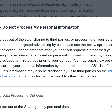
mín, sléz nebo divizna. Důležité je, aby rostliny kvetly
pozor, abyste nepoužívali směsi s cizokrajnými druhy,
odě invazní. Na louky a do volné přírody obecně takové to
 -
Do Not Process My Personal Information
h přírody
to opt-out of the sale, sharing to third parties, or processing of your per
o hmyz ideální. Ponechte jim nezarostlé, osluněné plochy
formation for targeted advertising by us, please use the below opt-out s
 písku, či jen jednou ročně, či obrok sečené kouty
r selection. Please note that after your opt-out request is processed y
ta se sporou vegetací (např. jetel, vlčí mák). Právě zde si
eing interest-based ads based on personal information utilized by us or
a. Před zimou se nesnažte mít zahradu naklizenou.
disclosed to third parties prior to your opt-out. You may separately opt-
losure of your personal information by third parties on the IAB’s list of
rých si některé druhy mohou budovat svá hnízda. Na jaře
. This information may also be disclosed by us to third parties on the
IA
druhů samotářek, úkrytem pro hmyz a zbývající semena
Participants
that may further disclose it to other third parties.
rby
l Data Processing Opt Outs
a a další vrby patří k nejdůležitějším zdrojům pylu a
 má zásadní význam pro první jarní generace opylovačů i
o opt-out of the Sharing of my personal data.