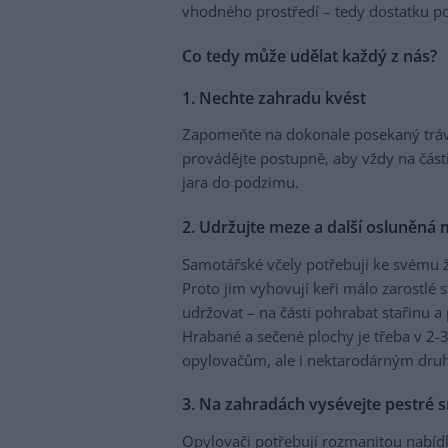
vhodného prostředí – tedy dostatku po
Co tedy může udělat každý z nás?
1. Nechte zahradu kvést
Zapomeňte na dokonale posekaný trávn
provádějte postupně, aby vždy na části
jara do podzimu.
2. Udržujte meze a další osluněná 
Samotářské včely potřebují ke svému ž
Proto jim vyhovují keři málo zarostlé s
udržovat – na části pohrabat stařinu a
Hrabané a sečené plochy je třeba v 2-
opylovačům, ale i nektarodárným druhů
3. Na zahradách vysévejte pestré 
Opylovači potřebují rozmanitou nabídk