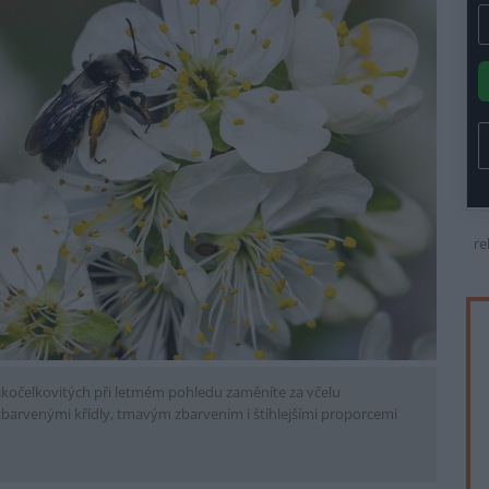
re
skočelkovitých při letmém pohledu zaměníte za včelu
barvenými křídly, tmavým zbarvením i štíhlejšími proporcemi