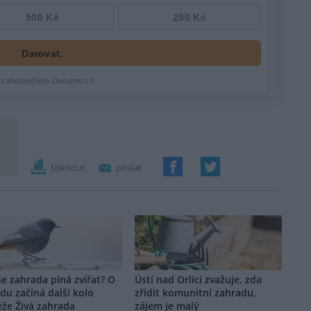
tisknout
poslat
še zahrada plná zvířat? O
Ústí nad Orlicí zvažuje, zda
du začíná další kolo
zřídit komunitní zahradu,
že Živá zahrada
zájem je malý