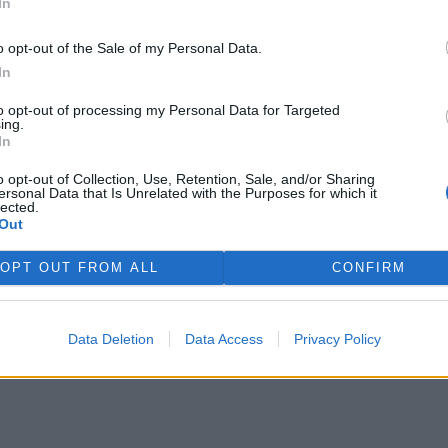
In
e nabídněte radši přirozené úkryty
o opt-out of the Sale of my Personal Data.
rek
In
še využít přírodní materiály jako například duté stonky
vo s otvory, kamenné zídky, spáry, štěrbiny, hliněné nebo
to opt-out of processing my Personal Data for Targeted
ežité je ponechat tato místa na slunci.
ing.
In
o opt-out of Collection, Use, Retention, Sale, and/or Sharing
ersonal Data that Is Unrelated with the Purposes for which it
í hotely: pomoc opylovačům, nebo jen dobře vypadající
lected.
Out
race?
OPT OUT FROM ALL
CONFIRM
 příčiny úbytku hmyzu. Pokud už je musíte použít, užívejte
Data Deletion
Data Access
Privacy Policy
ávodu, nebo raději preferujte šetrné (např. opakované