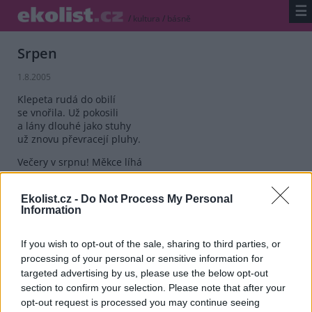
☰
/
kultura
/
básně
Srpen
1.8.2005
Klepeta rudá do obilí
se vnořila. Už pokosili
a lány dlouhé jako stuhy
už znovu převracejí pluhy.
Večery v srpnu! Měkce líhá
se do trav suchých pod jabloní.
Chlad lesa zve tě, houby voní
Ekolist.cz -
Do Not Process My Personal
a za stromem už podzim číhá,
Information
by kvečeru, až padnou stíny,
zadrh ti smyčku z pavučiny.
If you wish to opt-out of the sale, sharing to third parties, or
processing of your personal or sensitive information for
reklama
targeted advertising by us, please use the below opt-out
section to confirm your selection. Please note that after your
opt-out request is processed you may continue seeing
reklama