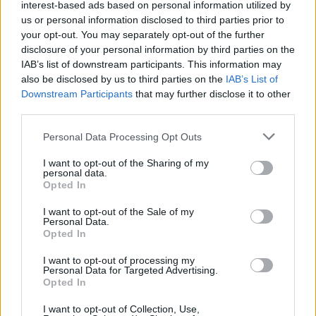
interest-based ads based on personal information utilized by
us or personal information disclosed to third parties prior to
your opt-out. You may separately opt-out of the further
Jaroslav Seifert
disclosure of your personal information by third parties on the
IAB’s list of downstream participants. This information may
tisknout
poslat
also be disclosed by us to third parties on the
IAB’s List of
Downstream Participants
that may further disclose it to other
reklama
third parties.
Online diskuse
Personal Data Processing Opt Outs
Redakce Ekolistu vítá čtenářské názory, komentáře a postřehy. Tím,
I want to opt-out of the Sharing of my
že zde publikujete svůj příspěvek, se ale zároveň zavazujete
personal data.
dodržovat
pravidla diskuse
. V případě porušení si redakce
Opted In
vyhrazuje právo smazat diskusní příspěvěk
I want to opt-out of the Sale of my
DO DISKUZE SE MŮŽETE ZAPOJIT PO PŘIHLÁŠENÍ
Personal Data.
Opted In
Uživatelský e-mail
I want to opt-out of processing my
Personal Data for Targeted Advertising.
Heslo
Opted In
I want to opt-out of Collection, Use,