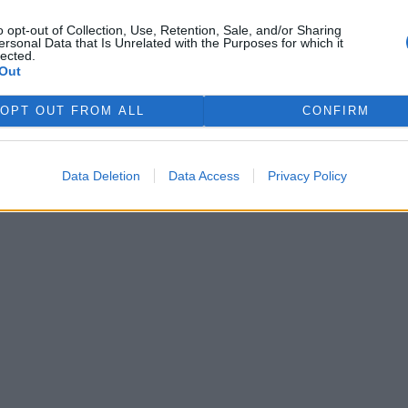
Únor 2004 | Antun Branko
o opt-out of Collection, Use, Retention, Sale, and/or Sharing
Šimić
se
ersonal Data that Is Unrelated with the Purposes for which it
lected.
n 2004 | Rudolf Matys
Out
Touha zimy
Leden 2004 | Viktor Dyk
OPT OUT FROM ALL
CONFIRM
«
|
1
|
..
|
6
|
7
|
8
|
9
|
10
|
..
|
13
|
»
Data Deletion
Data Access
Privacy Policy