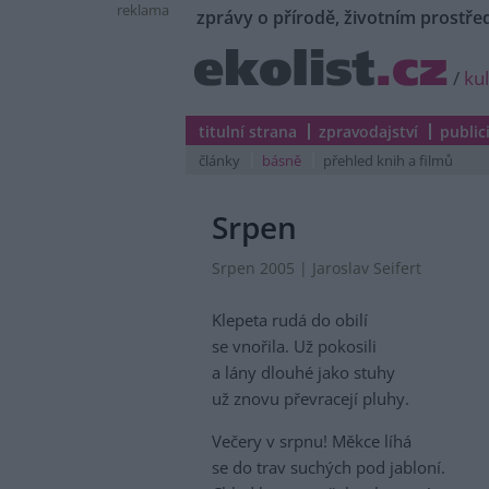
reklama
zprávy o přírodě, životním prostřed
/
ku
titulní strana
zpravodajství
public
články
básně
přehled knih a filmů
Srpen
Srpen 2005 | Jaroslav Seifert
Klepeta rudá do obilí
se vnořila. Už pokosili
a lány dlouhé jako stuhy
už znovu převracejí pluhy.
Večery v srpnu! Měkce líhá
se do trav suchých pod jabloní.