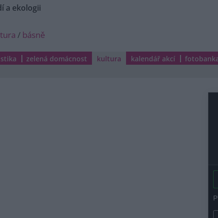
í a ekologii
ltura
/
básně
istika
zelená domácnost
kultura
kalendář akcí
fotobank