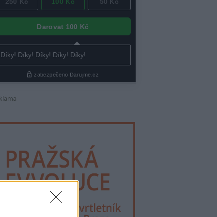
klama