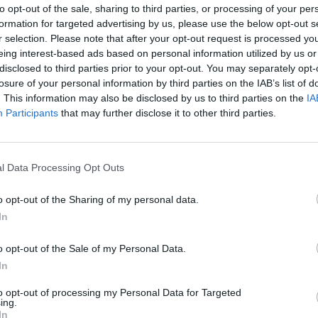
to opt-out of the sale, sharing to third parties, or processing of your per
formation for targeted advertising by us, please use the below opt-out s
r selection. Please note that after your opt-out request is processed y
 si je
.
eing interest-based ads based on personal information utilized by us or
zaregistrovali
.
disclosed to third parties prior to your opt-out. You may separately opt-
losure of your personal information by third parties on the IAB’s list of
. This information may also be disclosed by us to third parties on the
IA
rek
Participants
that may further disclose it to other third parties.
ející v polích
V šírom poli dubec
stojí
l Data Processing Opt Outs
 2004 | František Hrubín
Duben 2004 | Karel Hynek
Mácha
o opt-out of the Sharing of my personal data.
čno
In
Čtvrtý pohár Janu
nec 2004 | Alexandr
jevič Puškin
Skácelovi
o opt-out of the Sale of my Personal Data.
Březen 2004 | Oldřich
In
Mikulášek
erka
to opt-out of processing my Personal Data for Targeted
n 2004 | Ivan Andrejevič
ing.
v
Zima
In