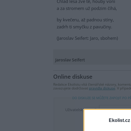
Chlad lesa zve tě, houby voní
a za stromem už podzim číhá,
by kvečeru, až padnou stíny,
zadrh ti smyčku z pavučiny.
(Jaroslav Seifert: Jaro, sbohem)
Jaroslav Seifert
Online diskuse
Redakce Ekolistu vítá čtenářské názory, komentá
zavazujete dodržovat
pravidla diskuse
. V přípa
DO DISKUZE SE MŮŽETE ZAPOJIT PO P
Uživatelský e-mail
Ekolist.cz
Heslo