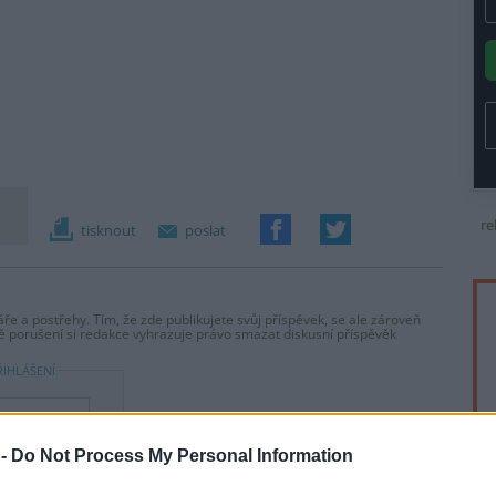
re
tisknout
poslat
ře a postřehy. Tím, že zde publikujete svůj příspěvek, se ale zároveň
dě porušení si redakce vyhrazuje právo smazat diskusní příspěvěk
ŘIHLÁŠENÍ
 -
Do Not Process My Personal Information