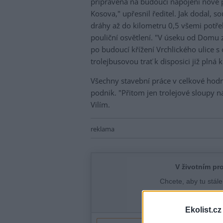
připravena na budoucí napojení nové 
Kosova," upřesnil ředitel. Jak dodal, s
dráhy až do kilometru 0,5 všemi potř
pouliční osvětlení. "V úseku od Domu 
po budoucí křížení Vrchlického ulice 
trolejbusovou trať k disposici již plná 
Všechny stavební práce v celkové hod
podnik. "Přitom jen trolejové sloupy n
Vilím.
reklama
Ekolist.cz