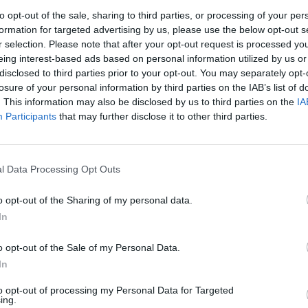
to opt-out of the sale, sharing to third parties, or processing of your per
formation for targeted advertising by us, please use the below opt-out s
r selection. Please note that after your opt-out request is processed y
eing interest-based ads based on personal information utilized by us or
disclosed to third parties prior to your opt-out. You may separately opt-
losure of your personal information by third parties on the IAB’s list of
. This information may also be disclosed by us to third parties on the
IA
Participants
that may further disclose it to other third parties.
rek
l Data Processing Opt Outs
o opt-out of the Sharing of my personal data.
In
táře a postřehy. Tím, že zde publikujete svůj příspěvek, se ale
o opt-out of the Sale of my Personal Data.
se
. V případě porušení si redakce vyhrazuje právo smazat diskusní
In
ŘIHLÁŠENÍ
to opt-out of processing my Personal Data for Targeted
ing.