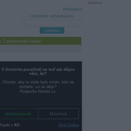
reklama
Přihlášení
rozšířené vyhledávání
a
partnerská sekce