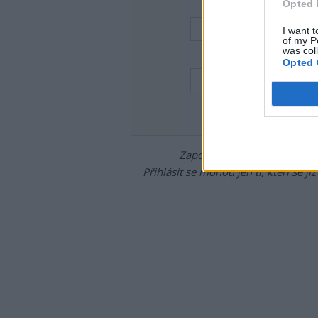
Opted 
Uživatelský e-mail
I want t
of my P
was col
Heslo
Opted 
Zapomněli jste heslo?
Změňte
Přihlásit se mohou jen ti, kteří se ji