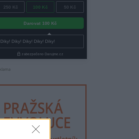
klama