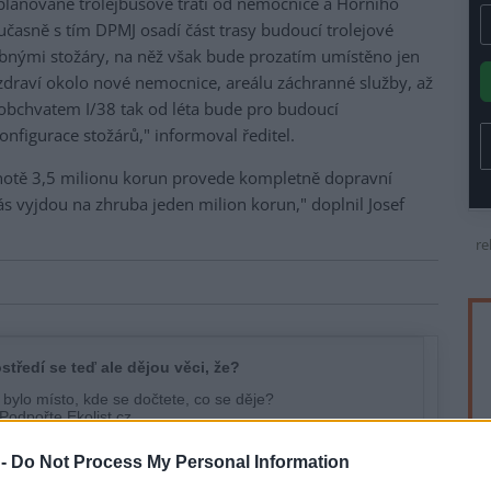
plánované trolejbusové trati od nemocnice a Horního
oučasně s tím DPMJ osadí část trasy budoucí trolejové
ebnými stožáry, na něž však bude prozatím umístěno jen
zdraví okolo nové nemocnice, areálu záchranné služby, až
s obchvatem I/38 tak od léta bude pro budoucí
konfigurace stožárů," informoval ředitel.
notě 3,5 milionu korun provede kompletně dopravní
ás vyjdou na zhruba jeden milion korun," doplnil Josef
re
 -
Do Not Process My Personal Information