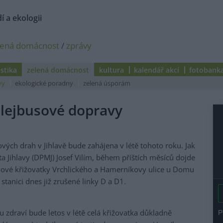
í a ekologii
lená domácnost
/
zprávy
istika
zelená domácnost
kultura
kalendář akcí
fotobank
vy
ekologické poradny
zelená úsporám
trolejbusové dopravy
ových drah v Jihlavě bude zahájena v létě tohoto roku. Jak
a Jihlavy (DPMJ) Josef Vilím, během příštích měsíců dojde
ejové křižovatky Vrchlického a Hamerníkovy ulice u Domu
tanici dnes již zrušené linky D a D1.
 zdraví bude letos v létě celá křižovatka důkladně