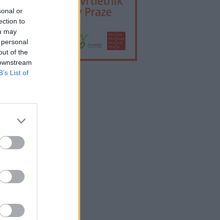
sonal or
ection to
ou may
 personal
out of the
 downstream
B’s List of
lama