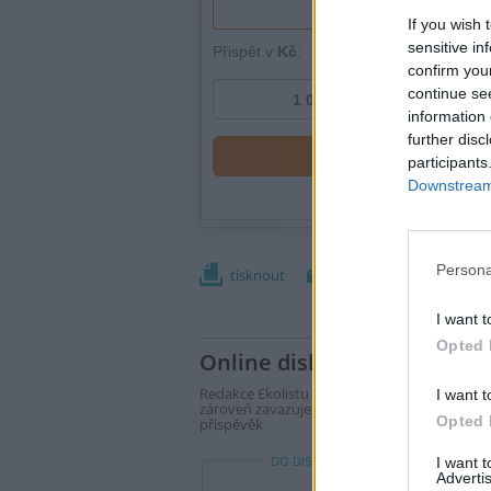
If you wish 
sensitive in
confirm you
continue se
information 
further disc
participants
Downstream 
Persona
tisknout
poslat
I want t
Opted 
Online diskuse
Redakce Ekolistu vítá čtenářské názory, komen
I want t
zároveň zavazujete dodržovat
pravidla disku
Opted 
příspěvěk
DO DISKUZE SE MŮŽETE ZAPOJIT PO P
I want 
Advertis