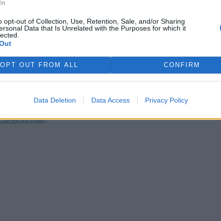
In
o opt-out of Collection, Use, Retention, Sale, and/or Sharing
ersonal Data that Is Unrelated with the Purposes for which it
lected.
Out
OPT OUT FROM ALL
CONFIRM
Data Deletion
Data Access
Privacy Policy
 si je
.
ž
zaregistrovali
.