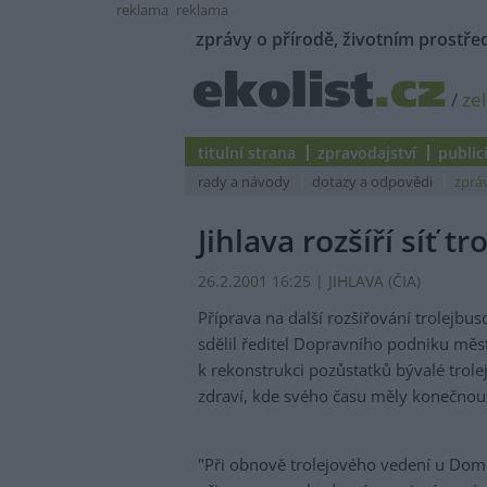
reklama
reklama
zprávy o přírodě, životním prostřed
/
ze
titulní strana
zpravodajství
public
rady a návody
dotazy a odpovědi
zprá
Jihlava rozšíří síť 
26.2.2001 16:25 | JIHLAVA (
ČIA
)
Příprava na další rozšiřování trolejbus
sdělil ředitel Dopravního podniku měst
k rekonstrukci pozůstatků bývalé trol
zdraví, kde svého času měly konečnou s
"Při obnově trolejového vedení u Domu