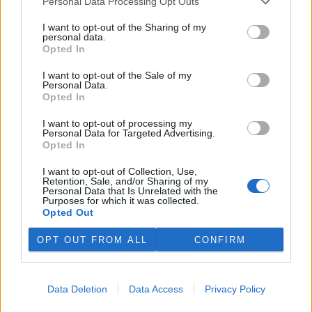
Personal Data Processing Opt Outs
I want to opt-out of the Sharing of my
personal data.
Opted In
I want to opt-out of the Sale of my
Personal Data.
Opted In
tisknout
poslat
I want to opt-out of processing my
Personal Data for Targeted Advertising.
reklama
Opted In
I want to opt-out of Collection, Use,
Online diskuse
Retention, Sale, and/or Sharing of my
Personal Data that Is Unrelated with the
Purposes for which it was collected.
Redakce Ekolistu vítá čtenářské názory, komentáře a postřehy. Tím,
že zde publikujete svůj příspěvek, se ale zároveň zavazujete
Opted Out
dodržovat
pravidla diskuse
. V případě porušení si redakce
vyhrazuje právo smazat diskusní příspěvěk
OPT OUT FROM ALL
CONFIRM
DO DISKUZE SE MŮŽETE ZAPOJIT PO PŘIHLÁŠENÍ
Uživatelský e-mail
Data Deletion
Data Access
Privacy Policy