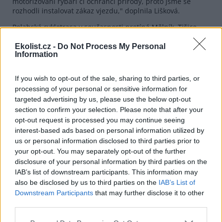
motorizovaní rybáři či ochránci přírody, proto jsme se
rozhodli instalovat zákaz vjezdu," doplnila Lišková.
Polabská cyklotrasa v současnosti protíná Mělník, Tišice,
Borek, Dřís, Tuhaň, Brandýs nad Labem a Starou Boleslav.
Celkové náklady na její vybudování a údržbu doposud
Ekolist.cz -
Do Not Process My Personal
Information
dosáhly 400 tisíc korun.
If you wish to opt-out of the sale, sharing to third parties, or
reklama
processing of your personal or sensitive information for
targeted advertising by us, please use the below opt-out
section to confirm your selection. Please note that after your
opt-out request is processed you may continue seeing
interest-based ads based on personal information utilized by
us or personal information disclosed to third parties prior to
your opt-out. You may separately opt-out of the further
disclosure of your personal information by third parties on the
IAB’s list of downstream participants. This information may
also be disclosed by us to third parties on the
IAB’s List of
Downstream Participants
that may further disclose it to other
third parties.