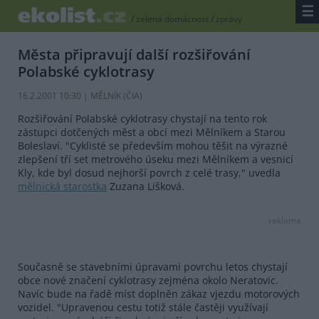
☰
/
zelená domácnost
/
zprávy
Města připravují další rozšiřování
Polabské cyklotrasy
16.2.2001 10:30 | MĚLNÍK (
ČIA
)
Rozšiřování Polabské cyklotrasy chystají na tento rok
zástupci dotčených měst a obcí mezi Mělníkem a Starou
Boleslaví. "Cyklisté se především mohou těšit na výrazné
zlepšení tří set metrového úseku mezi Mělníkem a vesnicí
Kly, kde byl dosud nejhorší povrch z celé trasy," uvedla
mělnická starostka
Zuzana Lišková.
reklama
Současně se stavebními úpravami povrchu letos chystají
obce nové značení cyklotrasy zejména okolo Neratovic.
Navíc bude na řadě míst doplněn zákaz vjezdu motorových
vozidel. "Upravenou cestu totiž stále častěji využívají