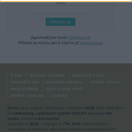
Heslo
Zapomněli jste heslo?
Změňte si je
.
Přihlásit se mohou jen ti, kteří se již
zaregistrovali
.
O NÁS
NOVINKY NA WEBU
INZERUJTE U NÁS
PODPOŘTE NÁS
PŘEBÍRÁNÍ OBSAHU
TIŠTĚNÝ EKOLIST
MAPA STRÁNEK
DEJTE O SOBĚ VĚDĚT
ZPRÁVY E-MAILEM
COOKIES
Ekolist.cz
je vydáván občanským sdružením
BEZK
. ISSN 1802-9019.
Za
webhosting
a
publikační systém TOOLKIT
děkujeme
Ecn
studiu
. Navštivte
Ecomonitor
.
Copyright ©
BEZK
. Copyright ©
ČTK
,
TASR
. Všechna práva
vyhrazena. Publikování nebo šíření obsahu je bez předchozího