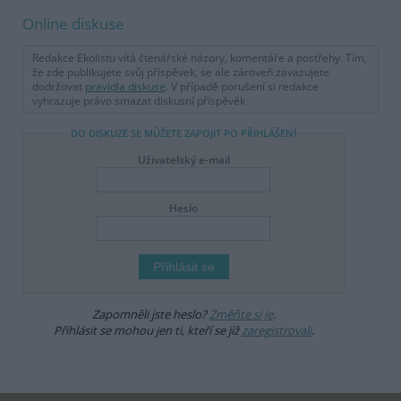
Online diskuse
Redakce Ekolistu vítá čtenářské názory, komentáře a postřehy. Tím,
že zde publikujete svůj příspěvek, se ale zároveň zavazujete
dodržovat
pravidla diskuse
. V případě porušení si redakce
vyhrazuje právo smazat diskusní příspěvěk
DO DISKUZE SE MŮŽETE ZAPOJIT PO PŘIHLÁŠENÍ
Uživatelský e-mail
Heslo
Zapomněli jste heslo?
Změňte si je
.
Přihlásit se mohou jen ti, kteří se již
zaregistrovali
.