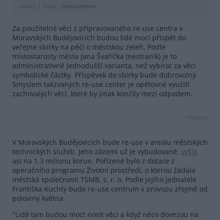
autora
Zdroj |
Depositphotos
Za použitelné věci z připravovaného re-use centra v
Moravských Budějovicích budou lidé moci přispět do
veřejné sbírky na péči o městskou zeleň. Podle
místostarosty města Jana Švaříčka (nestraník) je to
administrativně jednodušší varianta, než vybírat za věci
symbolické částky. Příspěvek do sbírky bude dobrovolný.
Smyslem takzvaných re-use center je opětovné využití
zachovalých věcí, které by jinak končily mezi odpadem.
reklama
V Moravských Budějovicích bude re-use v areálu městských
technických služeb. Jeho zázemí už je vybudované,
vyšlo
asi na 1,3 milionu korun. Pořízené bylo z dotace z
operačního programu Životní prostředí, o kterou žádala
městská společnosti TSMB, s. r. o. Podle jejího jednatele
Františka Kuchty bude re-use centrum v provozu zřejmě od
poloviny května.
"Lidé tam budou moct nosit věci a když něco dovezou na