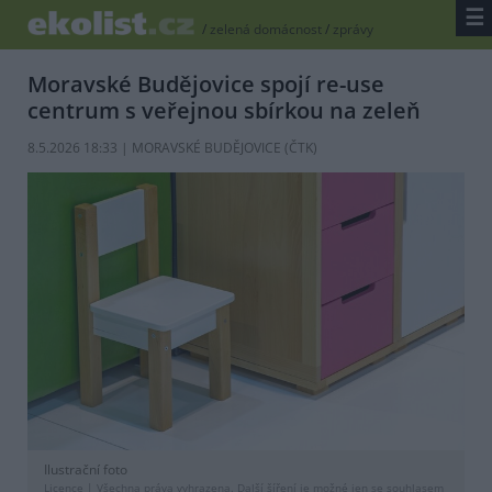
☰
/
zelená domácnost
/
zprávy
Moravské Budějovice spojí re-use
centrum s veřejnou sbírkou na zeleň
8.5.2026 18:33 | MORAVSKÉ BUDĚJOVICE (
ČTK
)
Ilustrační foto
Licence |
Všechna práva vyhrazena. Další šíření je možné jen se souhlasem