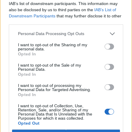
IAB’s list of downstream participants. This information may
also be disclosed by us to third parties on the
IAB’s List of
Downstream Participants
that may further disclose it to other
third parties.
Personal Data Processing Opt Outs
I want to opt-out of the Sharing of my
personal data.
Opted In
I want to opt-out of the Sale of my
Personal Data.
Opted In
I want to opt-out of processing my
Personal Data for Targeted Advertising.
Opted In
I want to opt-out of Collection, Use,
Retention, Sale, and/or Sharing of my
Personal Data that Is Unrelated with the
tisknout
poslat
Purposes for which it was collected.
Opted Out
BEZK využívá agenturní zpravodajství ČTK, která si vyhrazuje