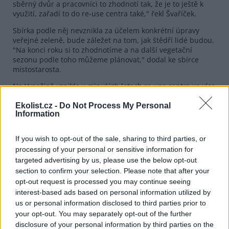
sběrný dvůr a pracovníci to zhodnotí tak, že je to ještě k
využití, zařadí to do re-use centra také," řekl Švaříček.
Sbírka podle něj nevznikla za účelem konkrétní úpravy
veřejné zeleně, bude záležet na tom, jak štědří lidé budou.
"Na konci roku si to zhodnotíme a na další vegetační
sezonu podle toho můžeme plánovat," dodal ke sbírce
místostarosta.
Na Vysočině vznikla v minulých letech re-use centra ve více
městech. V roce 2020 ho otevřeli v Třebíči, o rok později v
Pelhřimově. Velké re-use centrum nazvané Útulek věcí
Ekolist.cz -
Do Not Process My Personal
Information
funguje v Jihlavě v bývalém vojenském areálu v Pístově.
Najít se v něm dá nábytek, nádobí, obrazy, kočárky, hračky,
stavební materiál i nářadí a knížky. Zájemci si mohou
If you wish to opt-out of the sale, sharing to third parties, or
některé věci za mírný poplatek vypůjčit, třeba nádobí na
processing of your personal or sensitive information for
oslavy nebo lyže.
targeted advertising by us, please use the below opt-out
Své re-use centrum v hale u sběrného dvora bude mít
section to confirm your selection. Please note that after your
letos také Žďár nad Sázavou.
opt-out request is processed you may continue seeing
interest-based ads based on personal information utilized by
us or personal information disclosed to third parties prior to
reklama
your opt-out. You may separately opt-out of the further
disclosure of your personal information by third parties on the