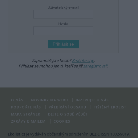
Uživatelský e-mail
Heslo
Zapomněli jste heslo?
Změňte si je
.
Přihlásit se mohou jen ti, kteří se již
zaregistrovali
.
O NÁS
NOVINKY NA WEBU
INZERUJTE U NÁS
PODPOŘTE NÁS
PŘEBÍRÁNÍ OBSAHU
TIŠTĚNÝ EKOLIST
MAPA STRÁNEK
DEJTE O SOBĚ VĚDĚT
ZPRÁVY E-MAILEM
COOKIES
Ekolist.cz
je vydáván občanským sdružením
BEZK
. ISSN 1802-9019.