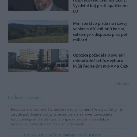
rozpracovalo všechny úkoly.
Vyzdvihl boj proti opatřením
EU
Ministerstvo přidá na rozvoj
venkova 630 milionů korun,
celkem je k dispozici přes pět
miliard
Opozice požádala o svolání
mimořádné schůze výboru
kvůli ředitelům KRNAP a ČIŽP
reklama
Online diskuse
Redakce Ekolistu vítá čtenářské názory, komentáře a postřehy. Tím,
že zde publikujete svůj příspěvek, se ale zároveň zavazujete
dodržovat
pravidla diskuse
. V případě porušení si redakce
vyhrazuje právo smazat diskusní příspěvěk
DO DISKUZE SE MŮŽETE ZAPOJIT PO PŘIHLÁŠENÍ