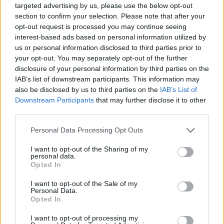
targeted advertising by us, please use the below opt-out
zajistit. Máme 130 obyvatel, rozpočet investiční akce je asi
section to confirm your selection. Please note that after your
devět milionů korun, přičemž dotace činí 5,7 milionu
opt-out request is processed you may continue seeing
korun. Půjde o 38 čistíren, kdy tímto pokryjeme 100
procent trvale obydlených domů v obci," uvedl starosta
interest-based ads based on personal information utilized by
obce Marek Trzaskalik.
us or personal information disclosed to third parties prior to
your opt-out. You may separately opt-out of the further
Žádosti přijímá Státní fond životního prostředí ČR od 14.
disclosure of your personal information by third parties on the
března do 6. ledna 2027, případně do vyčerpání vyčleněné
IAB’s list of downstream participants. This information may
částky. Podpořené projekty se pak musí uskutečnit
also be disclosed by us to third parties on the
IAB’s List of
nejpozději do roku 2029.
Downstream Participants
that may further disclose it to other
third parties.
reklama
Personal Data Processing Opt Outs
I want to opt-out of the Sharing of my
personal data.
Opted In
I want to opt-out of the Sale of my
Personal Data.
Opted In
I want to opt-out of processing my