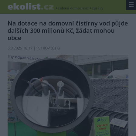
☰
/
zelená domácnost
/
zprávy
Na dotace na domovní čistírny vod půjde
dalších 300 milionů Kč, žádat mohou
obce
6.3.2025 18:17 | PETROV (
ČTK
)