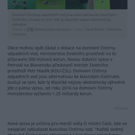
Domovní čistírny odpadních vod jsou alternativou ke klasickým
čistírnám, budují se tam, kde ty klasické nejsou ekonomicky
výhodné.
Licence |
Některá práva vyhrazena
Foto |
Pavel Ševela
/
Wikimedia
Commons
Obce mohou opět žádat o dotace na domovní čistírny
odpadních vod, ministerstvo životního prostředí na to
připravilo 300 milionů korun. Novou dotační výzvu v
Petrově na Blanensku představil ministr životního
prostředí Petr Hladík (KDU-ČSL). Domovní čistírny
odpadních vod jsou alternativou ke klasickým čistírnám,
budují se tam, kde ty klasické nejsou ekonomicky výhodné.
Jde o pátou výzvu, od roku 2016 na domovní čistírny
ministerstvo vyčlenilo 1,25 miliardy korun.
reklama
Nová výzva je určena pro menší sídla či místní části, kde se
nevyplatí vybudovat klasickou čistírnu vod. "Každý sedmý
obyvatel Česka není připojený na kanalizaci zakončenou