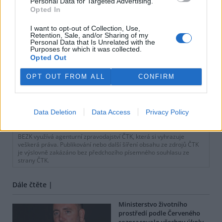
Personal Data for Targeted Advertising.
Opted In
I want to opt-out of Collection, Use,
Retention, Sale, and/or Sharing of my
Personal Data that Is Unrelated with the
Purposes for which it was collected.
Opted Out
OPT OUT FROM ALL
CONFIRM
Data Deletion
Data Access
Privacy Policy
tisknout
poslat
BEZK využívá agenturní zpravodajství ČTK, která si vyhrazuje
veškerá práva. Publikování nebo další šíření obsahu ze zdrojů ČTK
je výslovně zakázáno bez předchozího písemného souhlasu ze
strany ČTK.
Dále čtěte |
Ministerstvo životního
prostředí podle Červeného