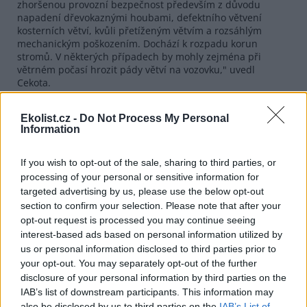
zhoršenou provozní bezpečnost především z důvodu
napadení dřevokaznými houbami, defektního větvení
kosterních větví, kvůli přetíženým větvím a rozsáhlým
mechanickým poškozením. Dochází k rozpadu korun
stromů. V některých případech by mohly zejména při
větrném počasí hrozit pády větví na vozovku," uvedl
Cekota.
Loni nechalo ŘSZK ošetřit v aleji 18 stromů. Letos se počítá
s ošetřením dalších 22. "Tyto stromy jsou nedílnou součástí
Ekolist.cz -
Do Not Process My Personal
Information
krajinného rázu, jsou biologicky hodnotné, čímž výrazně
přispívají k biodiverzitě daného území," uvedla Pavla
Nedbalová, která má v ŘSZK na starost péči o zeleň u
If you wish to opt-out of the sale, sharing to third parties, or
silnic. Bez odborného ošetření by podle ní bylo potřeba
processing of your personal or sensitive information for
stromy kvůli bezpečnosti brzy skácet, i když jsou jinak
targeted advertising by us, please use the below opt-out
životaschopné.
section to confirm your selection. Please note that after your
opt-out request is processed you may continue seeing
reklama
interest-based ads based on personal information utilized by
us or personal information disclosed to third parties prior to
your opt-out. You may separately opt-out of the further
disclosure of your personal information by third parties on the
IAB’s list of downstream participants. This information may
also be disclosed by us to third parties on the
IAB’s List of