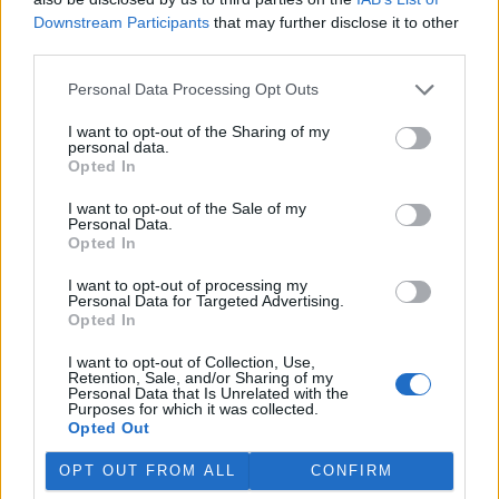
Downstream Participants
that may further disclose it to other
third parties.
Personal Data Processing Opt Outs
I want to opt-out of the Sharing of my
personal data.
Opted In
I want to opt-out of the Sale of my
Personal Data.
Opted In
I want to opt-out of processing my
Personal Data for Targeted Advertising.
Opted In
I want to opt-out of Collection, Use,
tisknout
poslat
Retention, Sale, and/or Sharing of my
Personal Data that Is Unrelated with the
Purposes for which it was collected.
BEZK využívá agenturní zpravodajství ČTK, která si vyhrazuje
Opted Out
veškerá práva. Publikování nebo další šíření obsahu ze zdrojů ČTK
je výslovně zakázáno bez předchozího písemného souhlasu ze
OPT OUT FROM ALL
CONFIRM
strany ČTK.