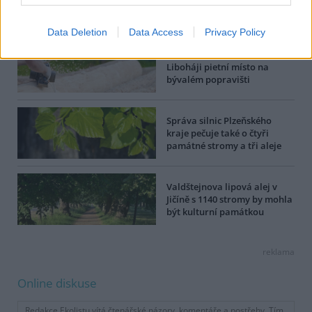
Dále čtěte |
Data Deletion
Data Access
Privacy Policy
Polička na Svitavsku staví v
Liboháji pietní místo na
bývalém popravišti
Správa silnic Plzeňského
kraje pečuje také o čtyři
památné stromy a tři aleje
Valdštejnova lipová alej v
Jičíně s 1140 stromy by mohla
být kulturní památkou
reklama
Online diskuse
Redakce Ekolistu vítá čtenářské názory, komentáře a postřehy. Tím,