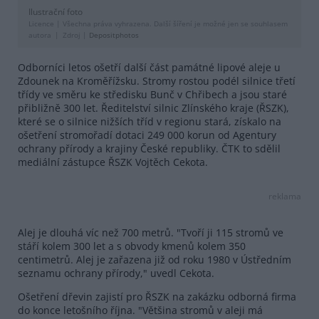
Ilustrační foto
Licence |
Všechna práva vyhrazena. Další šíření je možné jen se souhlasem
autora
Zdroj |
Depositphotos
Odborníci letos ošetří další část památné lipové aleje u
Zdounek na Kroměřížsku. Stromy rostou podél silnice třetí
třídy ve směru ke středisku Bunč v Chřibech a jsou staré
přibližně 300 let. Ředitelství silnic Zlínského kraje (ŘSZK),
které se o silnice nižších tříd v regionu stará, získalo na
ošetření stromořadí dotaci 249 000 korun od Agentury
ochrany přírody a krajiny České republiky. ČTK to sdělil
mediální zástupce ŘSZK Vojtěch Cekota.
reklama
Alej je dlouhá víc než 700 metrů. "Tvoří ji 115 stromů ve
stáří kolem 300 let a s obvody kmenů kolem 350
centimetrů. Alej je zařazena již od roku 1980 v Ústředním
seznamu ochrany přírody," uvedl Cekota.
Ošetření dřevin zajistí pro ŘSZK na zakázku odborná firma
do konce letošního října. "Většina stromů v aleji má