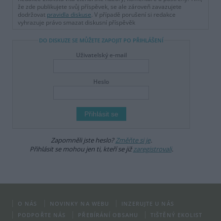
že zde publikujete svůj příspěvek, se ale zároveň zavazujete
dodržovat
pravidla diskuse
. V případě porušení si redakce
vyhrazuje právo smazat diskusní příspěvěk
DO DISKUZE SE MŮŽETE ZAPOJIT PO PŘIHLÁŠENÍ
Uživatelský e-mail
Heslo
Zapomněli jste heslo?
Změňte si je
.
Přihlásit se mohou jen ti, kteří se již
zaregistrovali
.
O NÁS
NOVINKY NA WEBU
INZERUJTE U NÁS
PODPOŘTE NÁS
PŘEBÍRÁNÍ OBSAHU
TIŠTĚNÝ EKOLIST