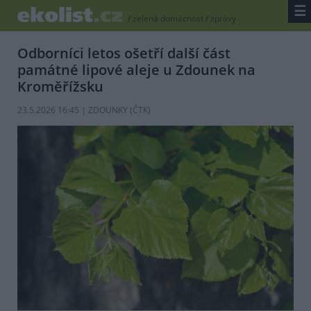
☰
/
zelená domácnost
/
zprávy
Odborníci letos ošetří další část
památné lipové aleje u Zdounek na
Kroměřížsku
23.5.2026 16:45 | ZDOUNKY (
ČTK
)