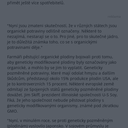
přimět ještě více spotřebitelů.
reklama
"Nyní jsou zmateni skutečností, že v různých státech jsou
organické potraviny odlišně označeny. Některé to
nezajímá, nestarají se o to. Pro jiné, pro to skutečné jádro,
je to důležitá známka toho, co se s organickými
potravinami děje."
Farmáři pěstující organické plodiny bojovali proti tomu,
aby geneticky modifikované plodiny byly označovány jako
organické, a mohlo by se jim to vyplatit. Geneticky
pozměněné potraviny, které mají odolat hmyzu a dalším
škůdcům, představují okolo 15% produkce plodin USA, ale
je to kontroverzních 15 procent. Některé evropské země
odmítají ze Spojených států geneticky pozměněné plodiny
dovážet. Jim Skiff, prezident illinoiské společnosti U-S Soy,
říká, že jeho společnost nebude pěstovat plodiny s
geneticky modifikovanými organismy, známé pod zkratkou
GMO.
"Nyní, v minulém roce, se proti geneticky pozměněným
(plodinám) vyslovilo Japonsko. V sojovém průmyslu je