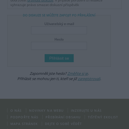
dodržovat
pravidla diskuse
. V případě porušení si redakce
vyhrazuje právo smazat diskusní příspěvěk
DO DISKUZE SE MŮŽETE ZAPOJIT PO PŘIHLÁŠENÍ
Uživatelský e-mail
Heslo
Zapomněli jste heslo?
Změňte si je
.
Přihlásit se mohou jen ti, kteří se již
zaregistrovali
.
O NÁS
NOVINKY NA WEBU
INZERUJTE U NÁS
PODPOŘTE NÁS
PŘEBÍRÁNÍ OBSAHU
TIŠTĚNÝ EKOLIST
MAPA STRÁNEK
DEJTE O SOBĚ VĚDĚT