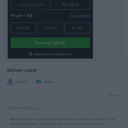
Michael Leland
tisknout
poslat
reklama
Online diskuse
Redakce Ekolistu vítá čtenářské názory, komentáře a postřehy. Tím,
že zde publikujete svůj příspěvek, se ale zároveň zavazujete