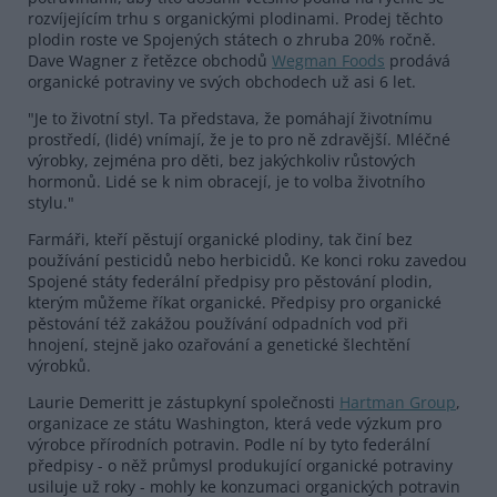
rozvíjejícím trhu s organickými plodinami. Prodej těchto
plodin roste ve Spojených státech o zhruba 20% ročně.
Dave Wagner z řetězce obchodů
Wegman Foods
prodává
organické potraviny ve svých obchodech už asi 6 let.
"Je to životní styl. Ta představa, že pomáhají životnímu
prostředí, (lidé) vnímají, že je to pro ně zdravější. Mléčné
výrobky, zejména pro děti, bez jakýchkoliv růstových
hormonů. Lidé se k nim obracejí, je to volba životního
stylu."
Farmáři, kteří pěstují organické plodiny, tak činí bez
používání pesticidů nebo herbicidů. Ke konci roku zavedou
Spojené státy federální předpisy pro pěstování plodin,
kterým můžeme říkat organické. Předpisy pro organické
pěstování též zakážou používání odpadních vod při
hnojení, stejně jako ozařování a genetické šlechtění
výrobků.
Laurie Demeritt je zástupkyní společnosti
Hartman Group
,
organizace ze státu Washington, která vede výzkum pro
výrobce přírodních potravin. Podle ní by tyto federální
předpisy - o něž průmysl produkující organické potraviny
usiluje už roky - mohly ke konzumaci organických potravin