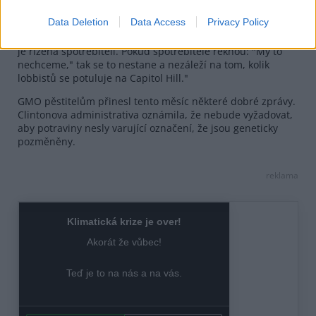
Organic Trade Association
jsou hlasy odpůrců GMO slyšet
jak v obchodech s potravinami, tak ve Washingtonu.
Data Deletion
Data Access
Privacy Policy
"Nezapomeňme, že tato báječná ekonomika, v níž žijeme,
je řízena spotřebiteli. Pokud spotřebitelé řeknou: "My to
nechceme," tak se to nestane a nezáleží na tom, kolik
lobbistů se potuluje na Capitol Hill."
GMO pěstitelům přinesl tento měsíc některé dobré zprávy.
Clintonova administrativa oznámila, že nebude vyžadovat,
aby potraviny nesly varující označení, že jsou geneticky
pozměněny.
reklama