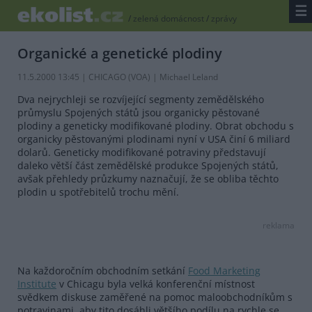
☰
/
zelená domácnost
/
zprávy
Organické a genetické plodiny
11.5.2000 13:45 | CHICAGO (
VOA
) | Michael Leland
Dva nejrychleji se rozvíjející segmenty zemědělského
průmyslu Spojených států jsou organicky pěstované
plodiny a geneticky modifikované plodiny. Obrat obchodu s
organicky pěstovanými plodinami nyní v USA činí 6 miliard
dolarů. Geneticky modifikované potraviny představují
daleko větší část zemědělské produkce Spojených států,
avšak přehledy průzkumy naznačují, že se obliba těchto
plodin u spotřebitelů trochu mění.
reklama
Na každoročním obchodním setkání
Food Marketing
Institute
v Chicagu byla velká konferenční místnost
svědkem diskuse zaměřené na pomoc maloobchodníkům s
potravinami, aby tito dosáhli většího podílu na rychle se