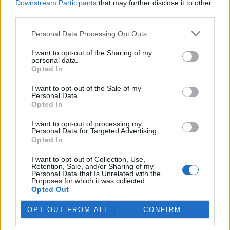
Downstream Participants
that may further disclose it to other
které jsou na trhu už po několik let."
third parties.
Některé společnosti se vyhýbají GMO plodinám mezi svými
výrobky pouze proto, aby zůstali mimo současnou válku
Personal Data Processing Opt Outs
kolem genetických potravin. Jim Schillinger z iowské Whole
Soy říká, že jeho řada sojových potravin nebude obsahovat
I want to opt-out of the Sharing of my
personal data.
geneticky upravené boby.
Opted In
"Osobně si nemyslím, že by (genetické potraviny) byly tak
I want to opt-out of the Sale of my
veliké riziko, ale myslím, že musíme sledovat to, co chtějí
Personal Data.
zákazníci, a pokusit se jim v tom vyjít vstříc. Takže právě
Opted In
teď neprodáváme žádné GMO a příští rok budeme
zapojeni do nějaké výroby organických potravin."
I want to opt-out of processing my
Personal Data for Targeted Advertising.
Podle zemědělských úředníků amerického středozápadu to
Opted In
vypadá, že farmáři oseli letos G-M-O sojovými boby a
kukuřicí méně hektarů, nicméně říkají, že je to
I want to opt-out of Collection, Use,
pravděpodobně jen přechodná situace než kontroverze
Retention, Sale, and/or Sharing of my
Personal Data that Is Unrelated with the
utichne.
Purposes for which it was collected.
Opted Out
Průzkum, který prováděl Food Marketing Institute
naznačuje, že 63% amerických spotřebitelů
OPT OUT FROM ALL
CONFIRM
pravděpodobně kupuje geneticky modifikované potraviny.
To je pokles ze 77% před čtyřmi lety. Podle Joe Smillie z