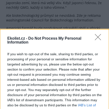
Japonsko zemí, která má velký vliv. Když Japonci řeknou, že
nechtějí GMO, každý si toho všimne."
Ale biotechnologický průmysl se nevzdává. Zde je reklama
washingtonské Council for Biotechnology Information.
Americký farmář bude produkovat zdravější obilí a africký
farmář bude moci lépe zajistit svou rodinu, protože
badatelé v oboru biotechnologie zkoušejí a zkoušejí nalézt
Ekolist.cz -
Do Not Process My Personal
nová řešení, řešení, která zlepší dnešní životy.
Information
Biotechnologický průmysl se dočkal částečné podpory v
If you wish to opt-out of the sale, sharing to third parties, or
dubnu, kdy National Academy of Sciences učinila závěr, že
GMO plodiny jsou zřejmě bezpečné. Příznivci GMO zprávu
processing of your personal or sensitive information for
brali jako důkaz, že obavy z těchto plodin jsou
targeted advertising by us, please use the below opt-out
neoprávněné, zatímco kritici zprávu brali jako důkaz, že
section to confirm your selection. Please note that after your
neznáme všechna rizika spojená s GMO.
opt-out request is processed you may continue seeing
interest-based ads based on personal information utilized by
Sóju pěstující farmář Dale Profit ze státu Ohio říká, že
us or personal information disclosed to third parties prior to
přibližně 60% procent jeho letošní sklizně bude geneticky
your opt-out. You may separately opt-out of the further
pozměněno.
disclosure of your personal information by third parties on the
"Chápeme jejich starosti, ale také se ohlížíme na vědu.
IAB’s list of downstream participants. This information may
Dosud neznáme nikoho, kdo by měl jedinou vyrážku z GMO
also be disclosed by us to third parties on the
IAB’s List of
sojových bobů nebo z jakéhokoliv jiného GMO výrobku,