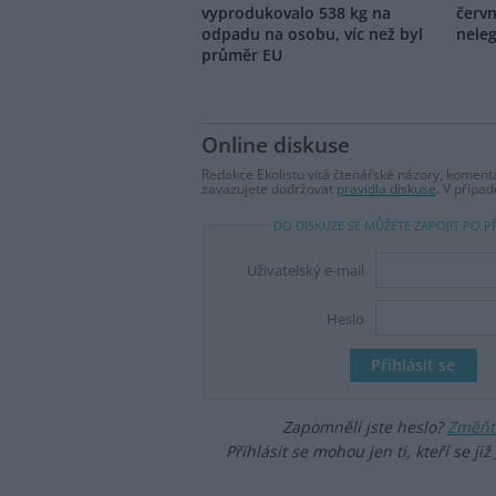
vyprodukovalo 538 kg na
červn
odpadu na osobu, víc než byl
nele
průměr EU
Online diskuse
Redakce Ekolistu vítá čtenářské názory, komentá
zavazujete dodržovat
pravidla diskuse
. V přípa
DO DISKUZE SE MŮŽETE ZAPOJIT PO P
Uživatelský e-mail
Heslo
Zapomněli jste heslo?
Změňte
Přihlásit se mohou jen ti, kteří se již