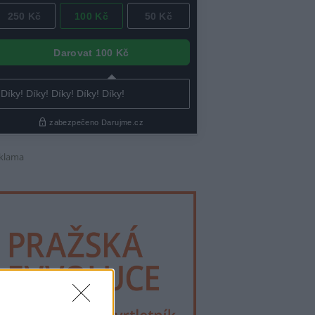
klama