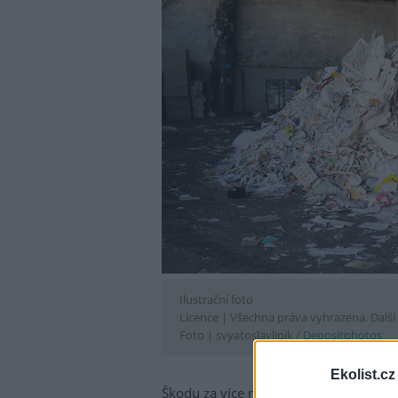
Ilustrační foto
Licence |
Všechna práva vyhrazena. Další 
Foto |
svyatoslavlipik /
Depositphotos
Ekolist.cz
Škodu za více než milion korun způsob