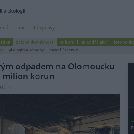
í a ekologii
lená domácnost
/
zprávy
istika
zelená domácnost
kultura
kalendář akcí
fotobank
vy
ekologické poradny
zelená úsporám
rovým odpadem na Olomoucku
 milion korun
 (
ČTK
)