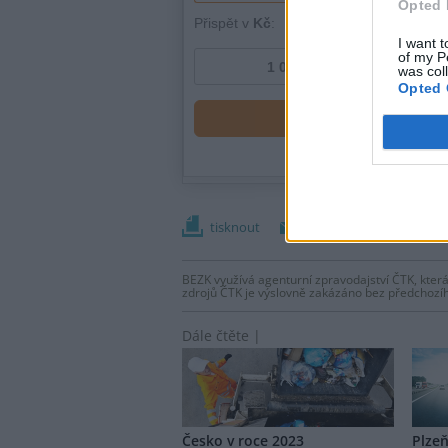
Opted 
I want t
of my P
was col
Opted 
tisknout
poslat
BEZK využívá agenturní zpravodajství ČTK, která
zdrojů ČTK je výslovně zakázáno bez předchozí
Dále čtěte |
Česko v roce 2023
Plzeň