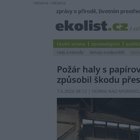
reklama
reklama
zprávy o přírodě, životním prostřed
/
ze
titulní strana
zpravodajství
public
rady a návody
dotazy a odpovědi
zprá
Požár haly s papí
způsobil škodu přes
7.6.2026 08:12 | HORKA NAD MORAVOU