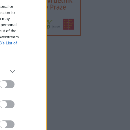
sonal or
ection to
ou may
 personal
out of the
 downstream
B’s List of
lama