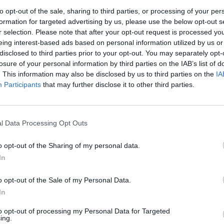
ce nad Moravou na Olomoucku. Nikdo nebyl zraněn,
to opt-out of the sale, sharing to third parties, or processing of your per
sté. ČTK to dnes sdělil mluvčí hasičů Josef Koláček.
formation for targeted advertising by us, please use the below opt-out s
r selection. Please note that after your opt-out request is processed y
eing interest-based ads based on personal information utilized by us or
ekt s odpadem. "Následně se oheň rozšířil na sousední
disclosed to third parties prior to your opt-out. You may separately opt-
sokozdvižný vozík," uvedl Koláček. Požár likvidovalo sedm
losure of your personal information by third parties on the IAB’s list of
vali výškovou techniku a dýchací přístroje. "Příčinu požáru
. This information may also be disclosed by us to third parties on the
IA
še škody zatím nebyla vyčíslena, ale přesáhne jeden milion
Participants
that may further disclose it to other third parties.
rek
l Data Processing Opt Outs
o opt-out of the Sharing of my personal data.
In
o opt-out of the Sale of my Personal Data.
In
to opt-out of processing my Personal Data for Targeted
ing.