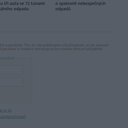
u tři auta se 72 tunami
o spalovně nebezpečných
gálního odpadu
odpadů
ře a postřehy. Tím, že zde publikujete svůj příspěvek, se ale zároveň
dě porušení si redakce vyhrazuje právo smazat diskusní příspěvěk
ŘIHLÁŠENÍ
 si je
.
zaregistrovali
.