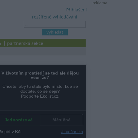
reklama
Přihlášení
rozšířené vyhledávání
a
partnerská sekce