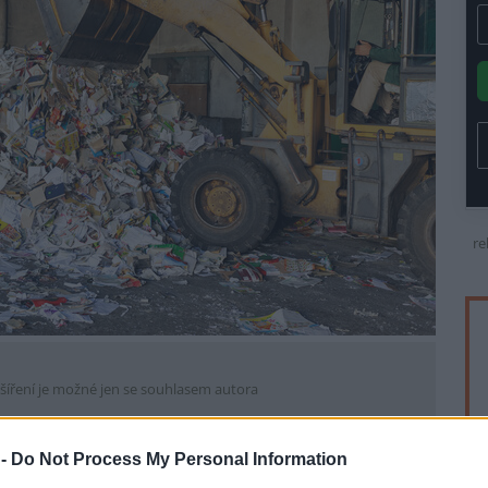
re
šíření je možné jen se souhlasem autora
 -
Do Not Process My Personal Information
il v noci na dnešek požár skladové haly s papírovým