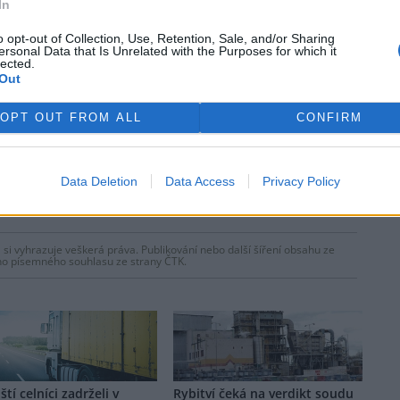
In
o opt-out of Collection, Use, Retention, Sale, and/or Sharing
ersonal Data that Is Unrelated with the Purposes for which it
lected.
Out
OPT OUT FROM ALL
CONFIRM
Data Deletion
Data Access
Privacy Policy
 si vyhrazuje veškerá práva. Publikování nebo další šíření obsahu ze
ho písemného souhlasu ze strany ČTK.
ští celníci zadrželi v
Rybitví čeká na verdikt soudu