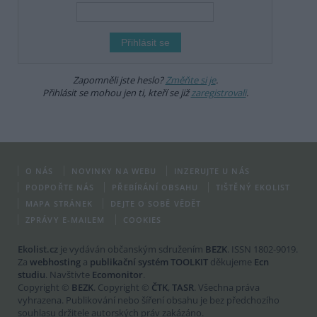
Zapomněli jste heslo?
Změňte si je
.
Přihlásit se mohou jen ti, kteří se již
zaregistrovali
.
O NÁS
NOVINKY NA WEBU
INZERUJTE U NÁS
PODPOŘTE NÁS
PŘEBÍRÁNÍ OBSAHU
TIŠTĚNÝ EKOLIST
MAPA STRÁNEK
DEJTE O SOBĚ VĚDĚT
ZPRÁVY E-MAILEM
COOKIES
Ekolist.cz
je vydáván občanským sdružením
BEZK
. ISSN 1802-9019.
Za
webhosting
a
publikační systém TOOLKIT
děkujeme
Ecn
studiu
. Navštivte
Ecomonitor
.
Copyright ©
BEZK
. Copyright ©
ČTK
,
TASR
. Všechna práva
vyhrazena. Publikování nebo šíření obsahu je bez předchozího
souhlasu držitele autorských práv zakázáno.