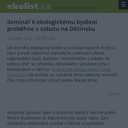
☰
/
zelená domácnost
/
zprávy
Seminář k ekologickému bydlení
proběhne v sobotu na Děčínsku
25.5.2001 12:47 | DĚČÍN (
ČIA
)
Jak šetrně a ekologicky bydlet a snižovat tepelné ztráty u
oken poradí odborníci vlastníkům rodinných domů,
nájemníkům bytů, kutilům i řemeslníkům v sobotu 26.
května 2001 ve středisku občanského sdružení Jurta v
Nebočadech u Děčína.
Správa Národního parku České
Švýcarsko
zde pořádá na uvedené téma odborný seminář.
ČIA o tom informoval mluvčí parku Marek Mráz.
reklama
Vhodnou úpravou oken a vložením dalších skel lze podle
Mráze dosáhnout až 30procentních úspor tepla. Žáci
Středního odborného učiliště v Děčíně účastníkům