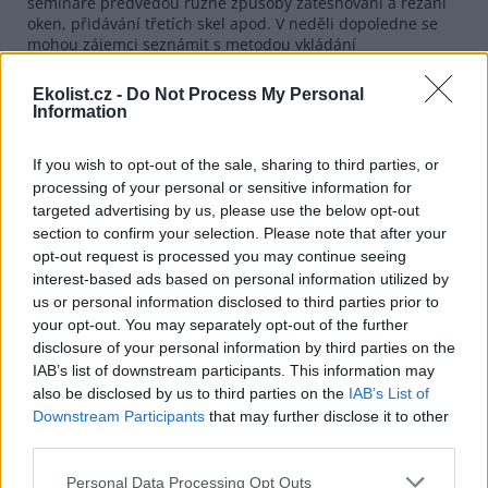
semináře předvedou různé způsoby zatěsňování a řezání
oken, přidávání třetích skel apod. V neděli dopoledne se
mohou zájemci seznámit s metodou vkládání
neotviratelného izolačního dvojskla. Seminář v Děčíně -
Nebočadech se koná pod názvem "Jednou šetrný dům
Ekolist.cz -
Do Not Process My Personal
aneb Teplo oknem neuteče".
Information
reklama
If you wish to opt-out of the sale, sharing to third parties, or
processing of your personal or sensitive information for
targeted advertising by us, please use the below opt-out
section to confirm your selection. Please note that after your
opt-out request is processed you may continue seeing
interest-based ads based on personal information utilized by
us or personal information disclosed to third parties prior to
your opt-out. You may separately opt-out of the further
disclosure of your personal information by third parties on the
IAB’s list of downstream participants. This information may
also be disclosed by us to third parties on the
IAB’s List of
Downstream Participants
that may further disclose it to other
third parties.
Personal Data Processing Opt Outs