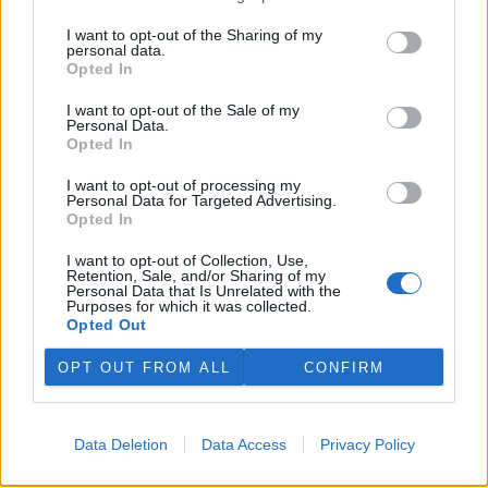
I want to opt-out of the Sharing of my
personal data.
Opted In
I want to opt-out of the Sale of my
Personal Data.
Opted In
tisknout
poslat
I want to opt-out of processing my
Personal Data for Targeted Advertising.
reklama
Opted In
Online diskuse
I want to opt-out of Collection, Use,
Retention, Sale, and/or Sharing of my
Personal Data that Is Unrelated with the
Redakce Ekolistu vítá čtenářské názory, komentáře a postřehy. Tím,
Purposes for which it was collected.
že zde publikujete svůj příspěvek, se ale zároveň zavazujete
Opted Out
dodržovat
pravidla diskuse
. V případě porušení si redakce
vyhrazuje právo smazat diskusní příspěvěk
OPT OUT FROM ALL
CONFIRM
DO DISKUZE SE MŮŽETE ZAPOJIT PO PŘIHLÁŠENÍ
Uživatelský e-mail
Data Deletion
Data Access
Privacy Policy
Heslo