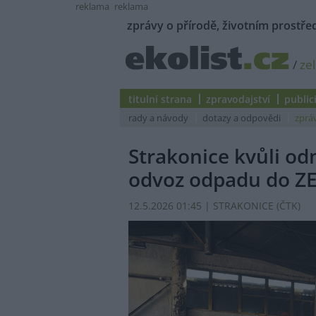
reklama
reklama
zprávy o přírodě, životním prostřed
/
ze
titulní strana
zpravodajství
public
rady a návody
dotazy a odpovědi
zprá
Strakonice kvůli od
odvoz odpadu do Z
12.5.2026 01:45 | STRAKONICE (
ČTK
)