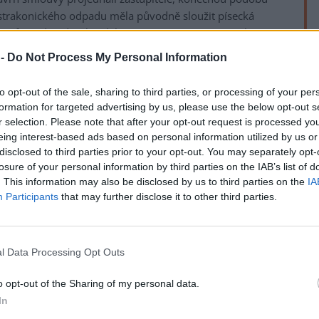
í strakonického odpadu měla původně sloužit písecká
v referendu odmítli. I další postup při uzavírání smluv při
společně s Pískem, řekl ČTK starosta Strakonic Břetislav
 -
Do Not Process My Personal Information
to opt-out of the sale, sharing to third parties, or processing of your per
 mění. A máme i další nabídky kam s odpadem, hledáme
formation for targeted advertising by us, please use the below opt-out s
n odpadu. A kdybychom měli brát i ostatní obce a
r selection. Please note that after your opt-out request is processed y
rek
 10 000 tun," uvedl Hrdlička. Města také řeší logistiku, a
eing interest-based ads based on personal information utilized by us or
dváženého odpadu, zda na území Strakonic či Písku.
disclosed to third parties prior to your opt-out. You may separately opt-
losure of your personal information by third parties on the IAB’s list of
ferendu odmítli obyvatelé, pořídit kogenerační jednotku
. This information may also be disclosed by us to third parties on the
IA
rábět současně teplo a elektřinu. Město na projekt
Participants
that may further disclose it to other third parties.
orun, část z ní by mohla sloužit novému účelu. Původně
ný odpad, nyní bude teplárna více závislá na plynu. O
mi spalovnami v okolí.
l Data Processing Opt Outs
tí odpadu mělo ročně spálit 50.000 tun směsného
o opt-out of the Sharing of my personal data.
u a dalších odpadů vhodných k energetickému využití.
In
. V referendu však lidé projekt za 2,1 miliardy korun, na