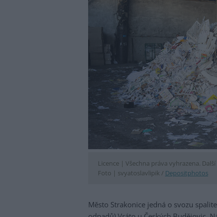
Licence |
Všechna práva vyhrazena. Další 
Foto |
svyatoslavlipik /
Depositphotos
Město Strakonice jedná o svozu spalit
odpadů) Vráto u Českých Budějovic. N