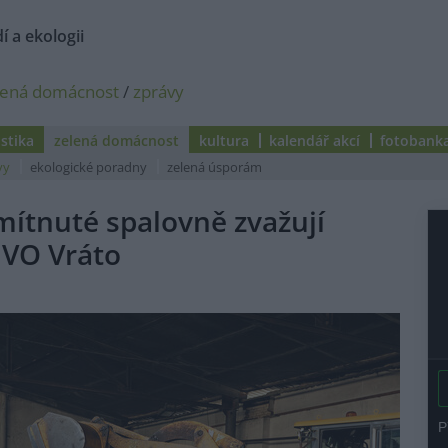
í a ekologii
lená domácnost
/
zprávy
istika
zelená domácnost
kultura
kalendář akcí
fotobank
vy
ekologické poradny
zelená úsporám
mítnuté spalovně zvažují
EVO Vráto