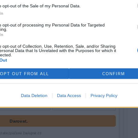
odernizačního fondu, odmítli.
o opt-out of the Sale of my Personal Data.
In
to opt-out of processing my Personal Data for Targeted
ing.
In
o opt-out of Collection, Use, Retention, Sale, and/or Sharing
ersonal Data that Is Unrelated with the Purposes for which it
lected.
Out
OPT OUT FROM ALL
CONFIRM
Data Deletion
Data Access
Privacy Policy