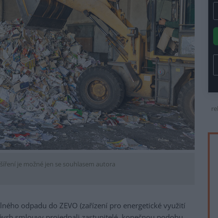
re
šíření je možné jen se souhlasem autora
elného odpadu do ZEVO (zařízení pro energetické využití
ávrh smlouvy projednali zastupitelé, konečnou podobu