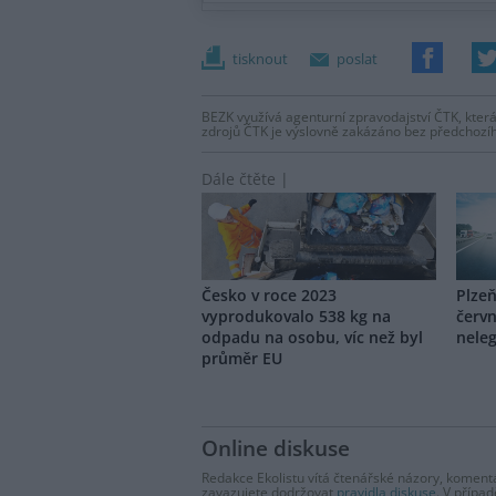
tisknout
poslat
BEZK využívá agenturní zpravodajství ČTK, která
zdrojů ČTK je výslovně zakázáno bez předchozí
Dále čtěte |
Česko v roce 2023
Plzeň
vyprodukovalo 538 kg na
červn
odpadu na osobu, víc než byl
nele
průměr EU
Online diskuse
Redakce Ekolistu vítá čtenářské názory, komentá
zavazujete dodržovat
pravidla diskuse
. V přípa