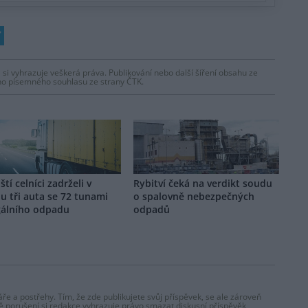
 si vyhrazuje veškerá práva. Publikování nebo další šíření obsahu ze
ho písemného souhlasu ze strany ČTK.
ští celníci zadrželi v
Rybitví čeká na verdikt soudu
u tři auta se 72 tunami
o spalovně nebezpečných
gálního odpadu
odpadů
ře a postřehy. Tím, že zde publikujete svůj příspěvek, se ale zároveň
dě porušení si redakce vyhrazuje právo smazat diskusní příspěvěk