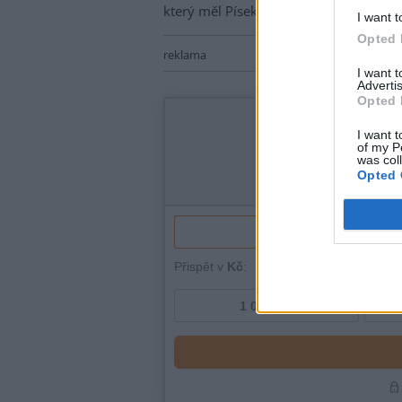
který měl Písek schválenou dotaci z M
I want t
Opted 
reklama
I want 
Advertis
Opted 
I want t
of my P
was col
Opted 