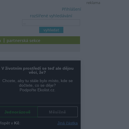
reklama
Přihlášení
rozšířené vyhledávání
a
partnerská sekce