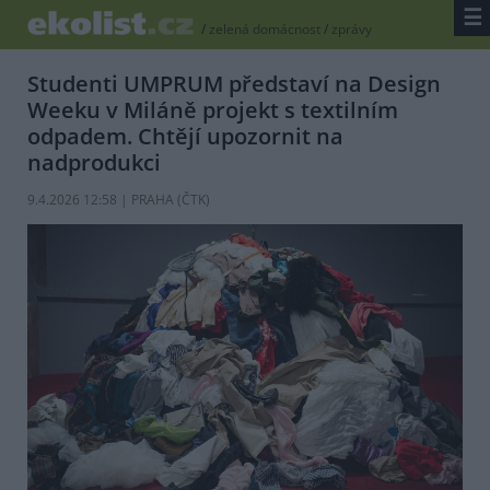
☰
/
zelená domácnost
/
zprávy
Studenti UMPRUM představí na Design
Weeku v Miláně projekt s textilním
odpadem. Chtějí upozornit na
nadprodukci
9.4.2026 12:58 | PRAHA (
ČTK
)