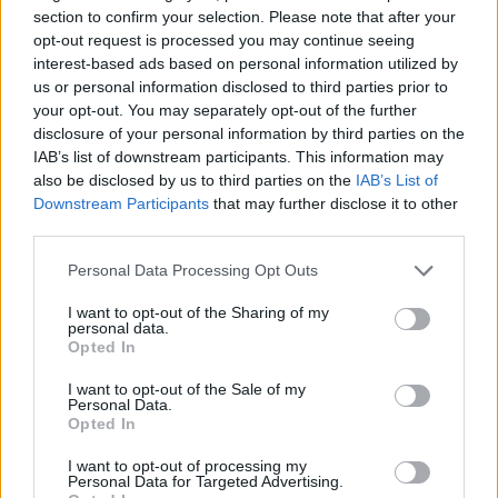
section to confirm your selection. Please note that after your
Expozice poukazuje také na problém nekonečné repetitivní
práce. Vedle Froňka se na projektu pedagogicky podíleli
opt-out request is processed you may continue seeing
vedoucí těchto ateliérů – Simona Rybáková a Jiří Thýn.
interest-based ads based on personal information utilized by
Název Wasted Waste lze podle nich chápat jako
us or personal information disclosed to third parties prior to
nepromarněnou příležitost s odpadem.
your opt-out. You may separately opt-out of the further
disclosure of your personal information by third parties on the
V Miláně se studenti představí od 20. do 26. dubna v
IAB’s list of downstream participants. This information may
bývalé vojenské nemocnici Baggio, v Česku bude k vidění
also be disclosed by us to third parties on the
IAB’s List of
na podzimním Designbloku.
Downstream Participants
that may further disclose it to other
third parties.
reklama
Personal Data Processing Opt Outs
I want to opt-out of the Sharing of my
personal data.
Opted In
I want to opt-out of the Sale of my
Personal Data.
Opted In
I want to opt-out of processing my
Personal Data for Targeted Advertising.