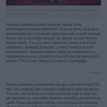
Licence |
Všechna práva vyhrazena. Další šíření je možné jen se souhlasem
autora
Zdroj |
Depositphotos
Studující několika ateliérů pražské Vysoké školy
uměleckoprůmyslové (UMPRUM) včera ve školní budově v
Mikulandské ulici předvedli zájemcům svůj projekt Wasted
Waste, který představí letos od 20. dubna na akci Milano
Design Week. Pracují v něm s jezdícím pásem a textilním
odpadem z Diakonie Broumov, z něhož mimo jiné tvoří
nové oblečení. Poukázat přitom chtějí na nadprodukci a
následky konzumu, a to přímo na přehlídce designérských
značek. ČTK to řekli zástupci studentů a pedagogů.
reklama
Vedoucí ateliéru produktového designu Michal Froněk ČTK
řekl, že v projektu jde o témata recyklace a také upcyklace.
"Pro nás není primární jenom navrhovat nové a nové věci,
ale zamyslet se nad celým smyslem koloběhu předmětů ve
světě. Proto ukazujeme určitou nesmyslnost toho pohybu.