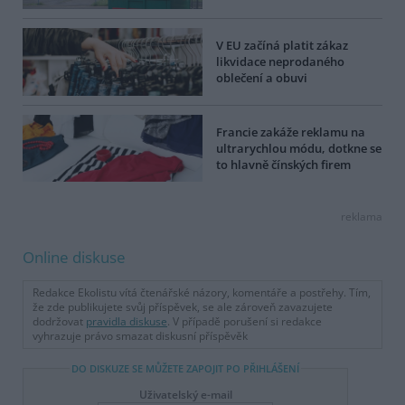
V EU začíná platit zákaz
likvidace neprodaného
oblečení a obuvi
Francie zakáže reklamu na
ultrarychlou módu, dotkne se
to hlavně čínských firem
reklama
Online diskuse
Redakce Ekolistu vítá čtenářské názory, komentáře a postřehy. Tím,
že zde publikujete svůj příspěvek, se ale zároveň zavazujete
dodržovat
pravidla diskuse
. V případě porušení si redakce
vyhrazuje právo smazat diskusní příspěvěk
DO DISKUZE SE MŮŽETE ZAPOJIT PO PŘIHLÁŠENÍ
Uživatelský e-mail