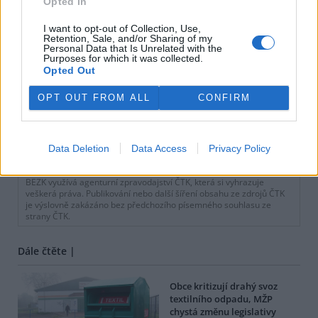
Opted In
I want to opt-out of Collection, Use,
Retention, Sale, and/or Sharing of my
Personal Data that Is Unrelated with the
Purposes for which it was collected.
Opted Out
OPT OUT FROM ALL
CONFIRM
Data Deletion
Data Access
Privacy Policy
tisknout
poslat
BEZK využívá agenturní zpravodajství ČTK, která si vyhrazuje
veškerá práva. Publikování nebo další šíření obsahu ze zdrojů ČTK
je výslovně zakázáno bez předchozího písemného souhlasu ze
strany ČTK.
Dále čtěte |
Obce kritizují drahý svoz
textilního odpadu, MŽP
chystá změnu legislativy