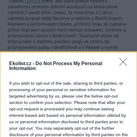
"Zadání
radnice
znělo, aby došlo pokud možno k
zásadnímu omezení otáčení autobusů na Masarykově
náměstí," uvedl Vilím. Dodal, že nová linka 12 skrze
náměstí propojí Velký Beranov a Helenín s Bedřichovem,
Pávovem a Antonínovým Dolem, přičemž linka 36 nabídne
přímé dopravní spojení mezi Horním Kosovem, centrem a
průmyslovou zónou v Bedřichově. "Současně dojde od
března také k dalšímu posílení spojů ve směru do
průmyslového parku v Bedřichově a v Pávově a rovněž
bude i lépe obsloužena, poněkud v tichosti se rozvíjející
menší podnikatelská zóna za dálnicí u Červeného Kříže,"
Ekolist.cz -
Do Not Process My Personal
upřesnil Vilím.
Information
Do nových jízdních řádů byly zapracovány také připomínky
občanů Pávova, kteří požadovali na nové lince 12 zachování
If you wish to opt-out of the sale, sharing to third parties, or
25minutového intervalu bývalé linky 1 o sobotách a
processing of your personal or sensitive information for
nedělích. "Pávovští byli v této věci nejaktivnější. Dokonce
targeted advertising by us, please use the below opt-out
zde vznikla jakási petice a my jsme povinni žádostem
section to confirm your selection. Please note that after your
občanů vyjít pokud možno vstříc," dodal ředitel Vilím.
opt-out request is processed you may continue seeing
interest-based ads based on personal information utilized by
reklama
us or personal information disclosed to third parties prior to
your opt-out. You may separately opt-out of the further
disclosure of your personal information by third parties on the