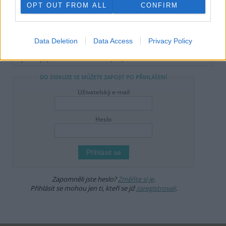
OPT OUT FROM ALL
CONFIRM
Online diskuse
Redakce Ekolistu vítá čtenářské názory, komentáře a postřehy. Tím,
Data Deletion
Data Access
Privacy Policy
že zde publikujete svůj příspěvek, se ale zároveň zavazujete
dodržovat
pravidla diskuse
. V případě porušení si redakce
vyhrazuje právo smazat diskusní příspěvěk
DO DISKUZE SE MŮŽETE ZAPOJIT PO PŘIHLÁŠENÍ
Uživatelský e-mail
Heslo
Zapomněli jste heslo?
Změňte si je
.
Přihlásit se mohou jen ti, kteří se již
zaregistrovali
.