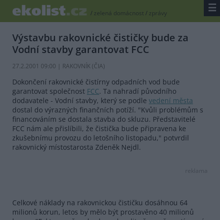
☰
/
zelená domácnost
/
zprávy
Výstavbu rakovnické čističky bude za
Vodní stavby garantovat FCC
27.2.2001 09:00 | RAKOVNÍK (
ČIA
)
Dokončení rakovnické čistírny odpadních vod bude
garantovat společnost
FCC
. Ta nahradí původního
dodavatele - Vodní stavby, který se podle
vedení města
dostal do výrazných finančních potíží. "Kvůli problémům s
financováním se dostala stavba do skluzu. Představitelé
FCC nám ale přislíbili, že čistička bude připravena ke
zkušebnímu provozu do letošního listopadu," potvrdil
rakovnický místostarosta Zdeněk Nejdl.
reklama
Celkové náklady na rakovnickou čističku dosáhnou 64
milionů korun, letos by mělo být prostavěno 40 milionů