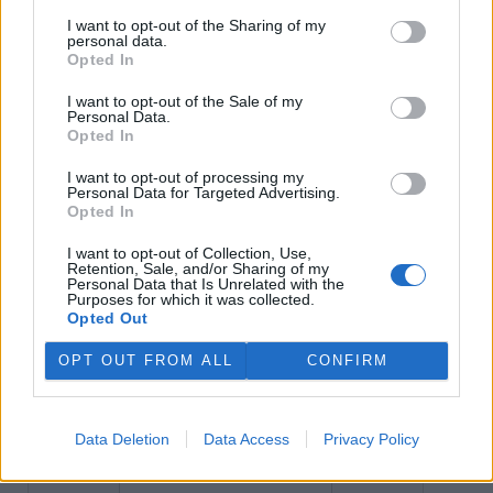
I want to opt-out of the Sharing of my
personal data.
Opted In
I want to opt-out of the Sale of my
Personal Data.
Opted In
tisknout
poslat
I want to opt-out of processing my
reklama
Personal Data for Targeted Advertising.
Opted In
Online diskuse
I want to opt-out of Collection, Use,
Retention, Sale, and/or Sharing of my
Redakce Ekolistu vítá čtenářské názory, komentáře a postřehy. Tím,
Personal Data that Is Unrelated with the
že zde publikujete svůj příspěvek, se ale zároveň zavazujete
Purposes for which it was collected.
dodržovat
pravidla diskuse
. V případě porušení si redakce
Opted Out
vyhrazuje právo smazat diskusní příspěvěk
OPT OUT FROM ALL
CONFIRM
DO DISKUZE SE MŮŽETE ZAPOJIT PO PŘIHLÁŠENÍ
Uživatelský e-mail
Data Deletion
Data Access
Privacy Policy
Heslo