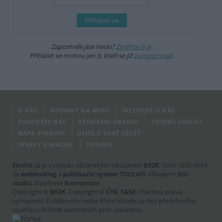
Zapomněli jste heslo?
Změňte si je
.
Přihlásit se mohou jen ti, kteří se již
zaregistrovali
.
O NÁS
NOVINKY NA WEBU
INZERUJTE U NÁS
PODPOŘTE NÁS
PŘEBÍRÁNÍ OBSAHU
TIŠTĚNÝ EKOLIST
MAPA STRÁNEK
DEJTE O SOBĚ VĚDĚT
ZPRÁVY E-MAILEM
COOKIES
Ekolist.cz
je vydáván občanským sdružením
BEZK
. ISSN 1802-9019.
Za
webhosting
a
publikační systém TOOLKIT
děkujeme
Ecn
studiu
. Navštivte
Ecomonitor
.
Copyright ©
BEZK
. Copyright ©
ČTK
,
TASR
. Všechna práva
vyhrazena. Publikování nebo šíření obsahu je bez předchozího
souhlasu držitele autorských práv zakázáno.