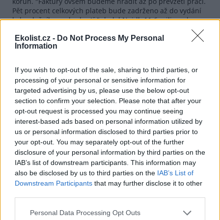
korun. "Faktury ovšem budeme hradit až po převzetí prací.
Pět procent celkových plateb bude zadrženo až do vydání
kolaudačního rozhodnutí," dodal Nejdl. 11,6 milionu korun
zaplatí rakovnická radnice ze svého rozpočtu, zbývající část
Ekolist.cz -
Do Not Process My Personal
pokryje státní dotace.
Information
reklama
If you wish to opt-out of the sale, sharing to third parties, or
processing of your personal or sensitive information for
targeted advertising by us, please use the below opt-out
section to confirm your selection. Please note that after your
opt-out request is processed you may continue seeing
interest-based ads based on personal information utilized by
us or personal information disclosed to third parties prior to
your opt-out. You may separately opt-out of the further
disclosure of your personal information by third parties on the
IAB’s list of downstream participants. This information may
also be disclosed by us to third parties on the
IAB’s List of
Downstream Participants
that may further disclose it to other
third parties.
Personal Data Processing Opt Outs