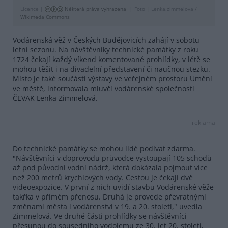
Licence |
Některá práva vyhrazena
Foto |
Lenka.zimmelova /
Wikimeda Commons
Vodárenská věž v Českých Budějovicích zahájí v sobotu
letní sezonu. Na návštěvníky technické památky z roku
1724 čekají každý víkend komentované prohlídky, v létě se
mohou těšit i na divadelní představení či naučnou stezku.
Místo je také součástí výstavy ve veřejném prostoru Umění
ve městě, informovala mluvčí vodárenské společnosti
ČEVAK Lenka Zimmelová.
reklama
Do technické památky se mohou lidé podívat zdarma.
"Návštěvníci v doprovodu průvodce vystoupají 105 schodů
až pod původní vodní nádrž, která dokázala pojmout více
než 200 metrů krychlových vody. Cestou je čekají dvě
videoexpozice. V první z nich uvidí stavbu Vodárenské věže
takřka v přímém přenosu. Druhá je provede převratnými
změnami města i vodárenství v 19. a 20. století," uvedla
Zimmelová. Ve druhé části prohlídky se návštěvníci
přesunou do sousedního vodojemu ze 30. let 20. století,