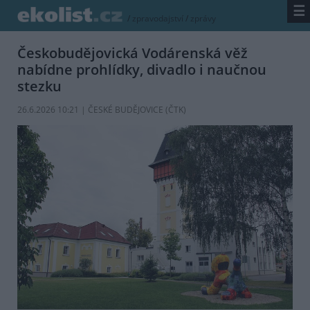
☰
/
zpravodajství
/
zprávy
Českobudějovická Vodárenská věž
nabídne prohlídky, divadlo i naučnou
stezku
26.6.2026 10:21 | ČESKÉ BUDĚJOVICE (
ČTK
)