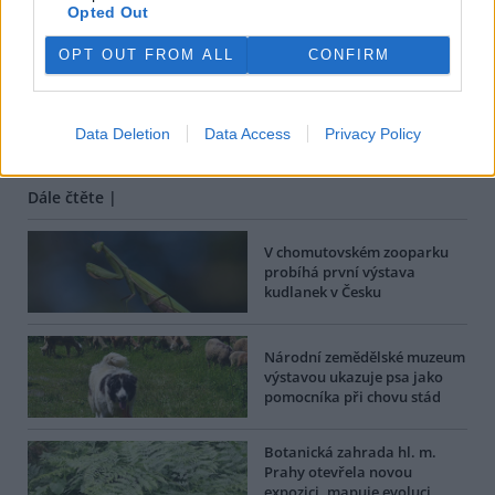
Opted Out
tisknout
poslat
OPT OUT FROM ALL
CONFIRM
BEZK využívá agenturní zpravodajství ČTK, která si vyhrazuje
veškerá práva. Publikování nebo další šíření obsahu ze zdrojů ČTK
je výslovně zakázáno bez předchozího písemného souhlasu ze
Data Deletion
Data Access
Privacy Policy
strany ČTK.
Dále čtěte |
V chomutovském zooparku
probíhá první výstava
kudlanek v Česku
Národní zemědělské muzeum
výstavou ukazuje psa jako
pomocníka při chovu stád
Botanická zahrada hl. m.
Prahy otevřela novou
expozici, mapuje evoluci