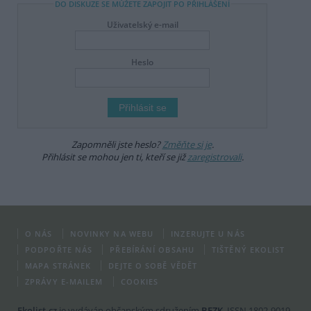
DO DISKUZE SE MŮŽETE ZAPOJIT PO PŘIHLÁŠENÍ
Uživatelský e-mail
Heslo
Zapomněli jste heslo?
Změňte si je
.
Přihlásit se mohou jen ti, kteří se již
zaregistrovali
.
O NÁS
NOVINKY NA WEBU
INZERUJTE U NÁS
PODPOŘTE NÁS
PŘEBÍRÁNÍ OBSAHU
TIŠTĚNÝ EKOLIST
MAPA STRÁNEK
DEJTE O SOBĚ VĚDĚT
ZPRÁVY E-MAILEM
COOKIES
Ekolist.cz
je vydáván občanským sdružením
BEZK
. ISSN 1802-9019.