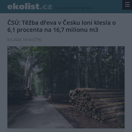
☰
/
zpravodajství
/
zprávy
ČSÚ: Těžba dřeva v Česku loni klesla o
6,1 procenta na 16,7 milionu m3
6.6.2026 18:54 (
ČTK
)