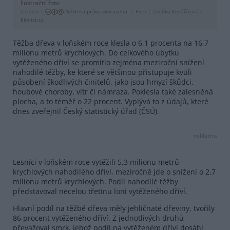
Ilustrační foto
Licence |
Některá práva vyhrazena
Foto |
Zdeňka Kováříková /
Ekolist.cz
Těžba dřeva v loňském roce klesla o 6,1 procenta na 16,7
milionu metrů krychlových. Do celkového úbytku
vytěženého dříví se promítlo zejména meziroční snížení
nahodilé těžby, ke které se většinou přistupuje kvůli
působení škodlivých činitelů, jako jsou hmyzí škůdci,
houbové choroby, vítr či námraza. Poklesla také zalesněná
plocha, a to téměř o 22 procent. Vyplývá to z údajů, které
dnes zveřejnil Český statistický úřad (ČSÚ).
reklama
Lesníci v loňském roce vytěžili 5,3 milionu metrů
krychlových nahodilého dříví, meziročně jde o snížení o 2,7
milionu metrů krychlových. Podíl nahodilé těžby
představoval necelou třetinu loni vytěženého dříví.
Hlavní podíl na těžbě dřeva měly jehličnaté dřeviny, tvořily
86 procent vytěženého dříví. Z jednotlivých druhů
převažoval smrk, jehož podíl na vytěženém dříví dosáhl