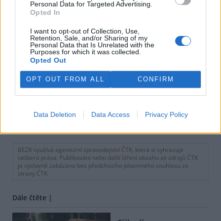
Personal Data for Targeted Advertising.
Opted In
I want to opt-out of Collection, Use,
Retention, Sale, and/or Sharing of my
Personal Data that Is Unrelated with the
Purposes for which it was collected.
Opted Out
OPT OUT FROM ALL
CONFIRM
Data Deletion
Data Access
Privacy Policy
tisknout
poslat
BEZK využívá agenturní zpravodajství ČTK, která si vyhrazuje
veškerá práva. Publikování nebo další šíření obsahu ze zdrojů ČTK
je výslovně zakázáno bez předchozího písemného souhlasu ze
strany ČTK.
Dále čtěte |