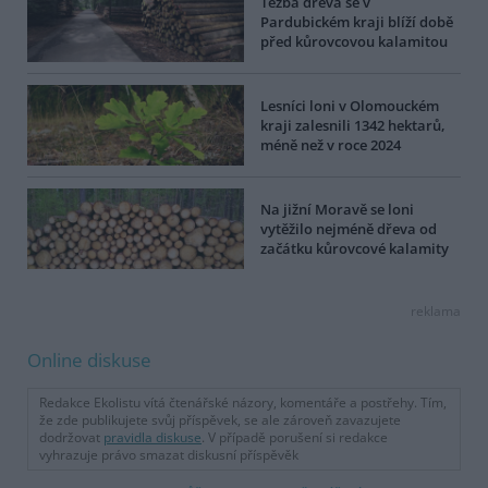
Těžba dřeva se v
Pardubickém kraji blíží době
před kůrovcovou kalamitou
Lesníci loni v Olomouckém
kraji zalesnili 1342 hektarů,
méně než v roce 2024
Na jižní Moravě se loni
vytěžilo nejméně dřeva od
začátku kůrovcové kalamity
reklama
Online diskuse
Redakce Ekolistu vítá čtenářské názory, komentáře a postřehy. Tím,
že zde publikujete svůj příspěvek, se ale zároveň zavazujete
dodržovat
pravidla diskuse
. V případě porušení si redakce
vyhrazuje právo smazat diskusní příspěvěk