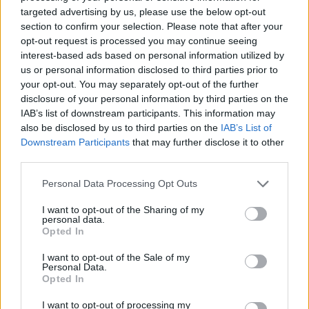
Vysočině.
targeted advertising by us, please use the below opt-out
section to confirm your selection. Please note that after your
Přirozená obnova lesa byla loni nejrozsáhlejší v Jihočeském
opt-out request is processed you may continue seeing
kraji. Celkově ale klesla o 2295 hektarů na 10 152 hektarů.
interest-based ads based on personal information utilized by
Škody způsobené zvěří v lesích loni mírně poklesly, a to z
us or personal information disclosed to third parties prior to
51 milionů korun v roce 2024 na zhruba 50 milionů.
your opt-out. You may separately opt-out of the further
disclosure of your personal information by third parties on the
Lesní pozemky zaujímaly podle ČSÚ na konci loňského roku
IAB’s list of downstream participants. This information may
plochu 2,68 milionu hektarů, což představovalo 34 procent
also be disclosed by us to third parties on the
IAB’s List of
rozlohy Česka. Lesy ve vlastnictví státu tvořily 54 procent
Downstream Participants
that may further disclose it to other
všech lesů.
third parties.
reklama
Personal Data Processing Opt Outs
I want to opt-out of the Sharing of my
personal data.
Opted In
I want to opt-out of the Sale of my
Personal Data.
Opted In
I want to opt-out of processing my