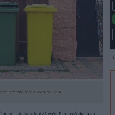
re
šíření je možné jen se souhlasem autora
ků přímo u domů se loni v Novém Boru na Českolipsku