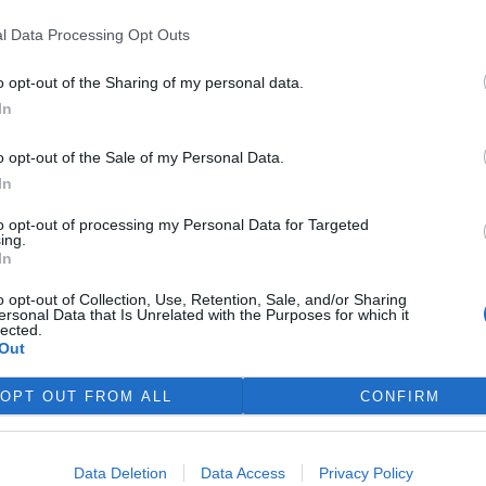
é třídění jednoduché a dostupné, většina z nich ho
i dobré, ale stále máme prostor pro zlepšení. Velký
l Data Processing Opt Outs
bioodpadu na sídlištích. Právě tam chceme systém ještě
o opt-out of the Sharing of my personal data.
ké správy města.
In
 z jeho obyvatel v průměru 93,2 kilogramu odpadu,
řídění se kraj zlepšuje a je nad celostátním průměrem,
o opt-out of the Sale of my Personal Data.
lečnosti EKO-KOM zvýšil na 90,5 kilogramu. Do výkupen
In
na člověka ještě osm kilogramů kovů, celková výtěžnost
to opt-out of processing my Personal Data for Targeted
01 kilogramů. Nejlépe loni odpad v kraji třídili obyvatelé
ing.
In
ořenově na Jablonecku a Rokytnici nad Jizerou na
o opt-out of Collection, Use, Retention, Sale, and/or Sharing
ersonal Data that Is Unrelated with the Purposes for which it
lected.
Out
OPT OUT FROM ALL
CONFIRM
Data Deletion
Data Access
Privacy Policy