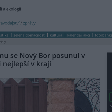
í a ekologii
ravodajství
/
zprávy
istika
zelená domácnost
kultura
kalendář akcí
fotobank
ciály
mu se Nový Bor posunul v
nejlepší v kraji