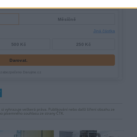
 si vyhrazuje veškerá práva. Publikování nebo další šíření obsahu ze
ho písemného souhlasu ze strany ČTK.