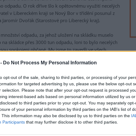
o odpadu. O rok dříve šlo k opětovnému využití necelých
tel v Libereckém kraji se Nový Bor v třídění posunul z
ta Jaromír Dvořák (Starostové pro Liberecký kraj).
lo množství odpadu, za jehož uložení na skládku muselo
o na skládce přes 3000 tun odpadu, loni to bylo necelých
jsou spokojeni občané. My jsme to zavedli ve všech
rek
me na sídlišti, ale tam jsme ponechali bývalá hnízda,
 -
Do Not Process My Personal Information
šeho pohledu výrazně lepší vytříděnost, než jsme měli
to opt-out of the sale, sharing to third parties, or processing of your per
největším městem v Libereckém kraji. Do systému třídění
formation for targeted advertising by us, please use the below opt-out s
lo 1216 domácností, které si dohromady vyzvedly 2385
r selection. Please note that after your opt-out request is processed y
eing interest-based ads based on personal information utilized by us or
 lidé mít od loňska nejen popelnici na směsný odpad,
disclosed to third parties prior to your opt-out. You may separately opt-
na takzvanou multikomoditu, kam mohou třídit plasty,
losure of your personal information by third parties on the IAB’s list of
odpad zůstal 900 korun na člověka za rok.
. This information may also be disclosed by us to third parties on the
IA
Participants
that may further disclose it to other third parties.
má dlouhodobě biologicky rozložitelný odpad. Ve velkém
 plasty, dřevo nebo sklo. Podle pracovníků technické