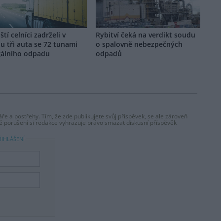
ští celníci zadrželi v
Rybitví čeká na verdikt soudu
u tři auta se 72 tunami
o spalovně nebezpečných
gálního odpadu
odpadů
ře a postřehy. Tím, že zde publikujete svůj příspěvek, se ale zároveň
dě porušení si redakce vyhrazuje právo smazat diskusní příspěvěk
ŘIHLÁŠENÍ