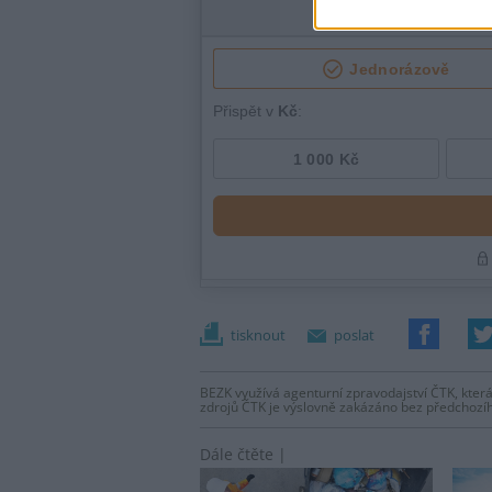
tisknout
poslat
BEZK využívá agenturní zpravodajství ČTK, která
zdrojů ČTK je výslovně zakázáno bez předchozí
Dále čtěte |