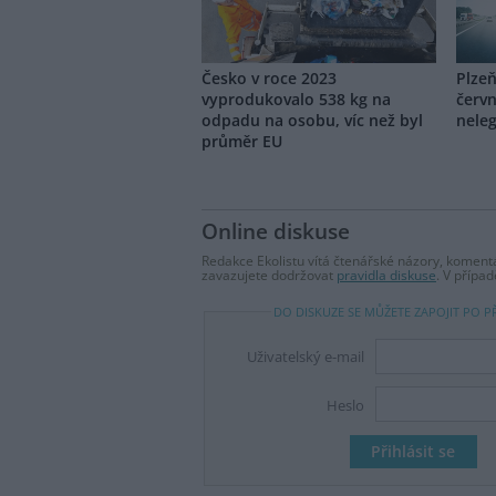
Česko v roce 2023
Plzeň
vyprodukovalo 538 kg na
červn
odpadu na osobu, víc než byl
nele
průměr EU
Online diskuse
Redakce Ekolistu vítá čtenářské názory, komentá
zavazujete dodržovat
pravidla diskuse
. V přípa
DO DISKUZE SE MŮŽETE ZAPOJIT PO P
Uživatelský e-mail
Heslo