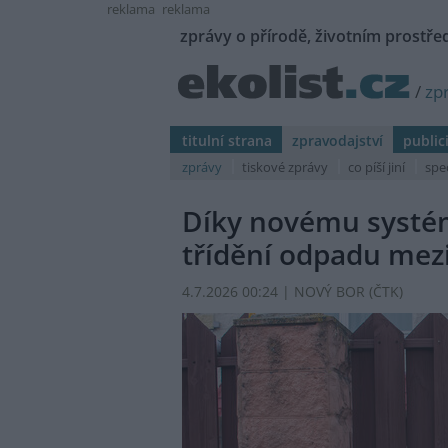
reklama
reklama
zprávy o přírodě, životním prostřed
/
zp
titulní strana
zpravodajství
public
zprávy
tiskové zprávy
co píší jiní
spe
Díky novému systé
třídění odpadu mezi 
4.7.2026 00:24 | NOVÝ BOR (
ČTK
)