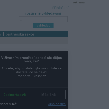
reklama
Přihlášení
rozšířené vyhledávání
a
partnerská sekce