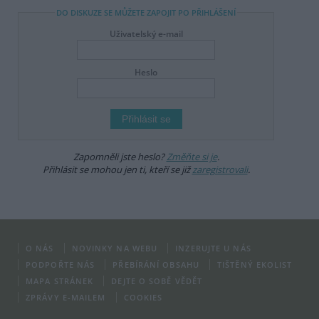
DO DISKUZE SE MŮŽETE ZAPOJIT PO PŘIHLÁŠENÍ
Uživatelský e-mail
Heslo
Zapomněli jste heslo?
Změňte si je
.
Přihlásit se mohou jen ti, kteří se již
zaregistrovali
.
O NÁS
NOVINKY NA WEBU
INZERUJTE U NÁS
PODPOŘTE NÁS
PŘEBÍRÁNÍ OBSAHU
TIŠTĚNÝ EKOLIST
MAPA STRÁNEK
DEJTE O SOBĚ VĚDĚT
ZPRÁVY E-MAILEM
COOKIES