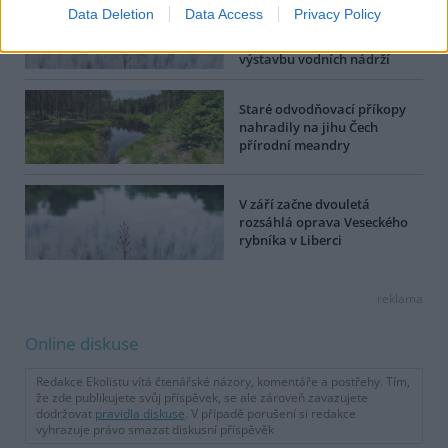
Obce dostanou od
Data Deletion
Data Access
Privacy Policy
ministerstva 300 milionů
korun na opravu nebo
výstavbu vodních nádrží
Staré odvodňovací příkopy
nahradily na jihu Čech
přírodní meandry
V září začne dvouletá
rozsáhlá oprava Veseckého
rybníka v Liberci
reklama
Online diskuse
Redakce Ekolistu vítá čtenářské názory, komentáře a postřehy. Tím,
že zde publikujete svůj příspěvek, se ale zároveň zavazujete
dodržovat
pravidla diskuse
. V případě porušení si redakce
vyhrazuje právo smazat diskusní příspěvěk