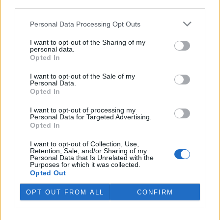
third parties.
Personal Data Processing Opt Outs
I want to opt-out of the Sharing of my
personal data.
Opted In
I want to opt-out of the Sale of my
Personal Data.
Opted In
I want to opt-out of processing my
Personal Data for Targeted Advertising.
Opted In
tisknout
poslat
I want to opt-out of Collection, Use,
Retention, Sale, and/or Sharing of my
BEZK využívá agenturní zpravodajství ČTK, která si vyhrazuje
Personal Data that Is Unrelated with the
veškerá práva. Publikování nebo další šíření obsahu ze zdrojů ČTK
Purposes for which it was collected.
je výslovně zakázáno bez předchozího písemného souhlasu ze
Opted Out
strany ČTK.
OPT OUT FROM ALL
CONFIRM
Dále čtěte |