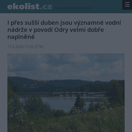
☰
/
zpravodajství
/
zprávy
I přes sušší duben jsou významné vodní
nádrže v povodí Odry velmi dobře
naplněné
15.5.2026 11:55 (
ČTK
)