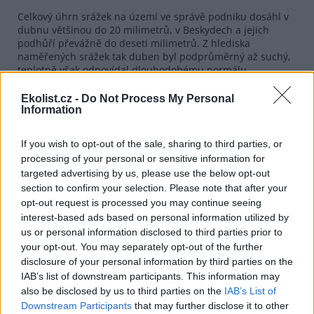
Celkový úhrn srážek na území ve správě podniku dosáhl v
dubnu většinou do 20 milimetrů, v Beskydech a jejich
podhůří převážně do deseti milimetrů. Z hlediska
naměřených srážek tak duben byl podprůměrný až suchý,
teplotně však odpovídal dlouhodobému normálu.
"Za poslední dva dny spadlo v oblasti Jeseníků zvýšené
Ekolist.cz -
Do Not Process My Personal
množství srážek, místy až kolem 35 milimetrů. Na
Information
beskydské části území dosáhly srážkové úhrny převážně do
15 milimetrů," uvedla Vlčková.
If you wish to opt-out of the sale, sharing to third parties, or
Na některých vodních tocích se po dešti zvýšily průtoky.
processing of your personal or sensitive information for
targeted advertising by us, please use the below opt-out
section to confirm your selection. Please note that after your
reklama
opt-out request is processed you may continue seeing
interest-based ads based on personal information utilized by
us or personal information disclosed to third parties prior to
your opt-out. You may separately opt-out of the further
disclosure of your personal information by third parties on the
IAB’s list of downstream participants. This information may
also be disclosed by us to third parties on the
IAB’s List of
Downstream Participants
that may further disclose it to other