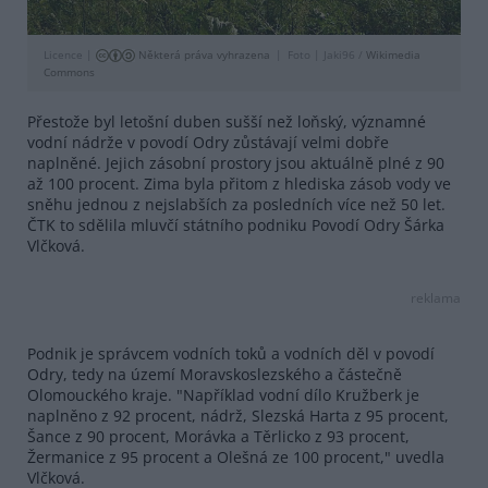
Licence |
Některá práva vyhrazena
Foto |
Jaki96 /
Wikimedia
Commons
Přestože byl letošní duben sušší než loňský, významné
vodní nádrže v povodí Odry zůstávají velmi dobře
naplněné. Jejich zásobní prostory jsou aktuálně plné z 90
až 100 procent. Zima byla přitom z hlediska zásob vody ve
sněhu jednou z nejslabších za posledních více než 50 let.
ČTK to sdělila mluvčí státního podniku Povodí Odry Šárka
Vlčková.
reklama
Podnik je správcem vodních toků a vodních děl v povodí
Odry, tedy na území Moravskoslezského a částečně
Olomouckého kraje. "Například vodní dílo Kružberk je
naplněno z 92 procent, nádrž, Slezská Harta z 95 procent,
Šance z 90 procent, Morávka a Těrlicko z 93 procent,
Žermanice z 95 procent a Olešná ze 100 procent," uvedla
Vlčková.