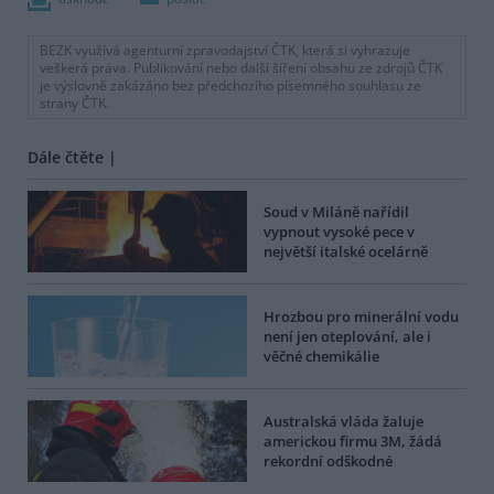
BEZK využívá agenturní zpravodajství ČTK, která si vyhrazuje
veškerá práva. Publikování nebo další šíření obsahu ze zdrojů ČTK
je výslovně zakázáno bez předchozího písemného souhlasu ze
strany ČTK.
Dále čtěte |
Soud v Miláně nařídil
vypnout vysoké pece v
největší italské ocelárně
Hrozbou pro minerální vodu
není jen oteplování, ale i
věčné chemikálie
Australská vláda žaluje
americkou firmu 3M, žádá
rekordní odškodné