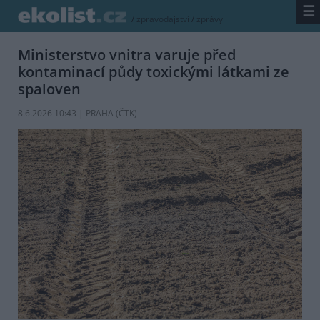
☰
/
zpravodajství
/
zprávy
Ministerstvo vnitra varuje před
kontaminací půdy toxickými látkami ze
spaloven
8.6.2026 10:43 | PRAHA (
ČTK
)