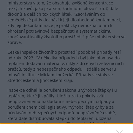
ministerstva v tom, že obsahuje zvýšené koncentrace
těžkých kovů, jako je arsen, kadmium, olovo či rtuť, dále
dioxinů a dalších toxických látek. "Zaoráváním do
zemědělské půdy dochází k její dlouhodobé kontaminaci,
kdy její dekontaminace je prakticky nemožná, a tím k
ohrožení potravinové bezpečnosti a systematickému
zhoršování kvality životního prostředí," píše ministerstvo ve
zprávě.
Česká inspekce životního prostředí podobné případy řeší
od roku 2023. "V několika případech byl jako biomasa do
tepláren dodáván materiál vzniklý z drcených železničních
pražců, tedy z nebezpečného odpadu," sdělila serveru
mluvčí instituce Miriam Loužecká. Případy se staly ve
Středočeském a Jihočeském kraji.
Inspekce odhalila porušení zákona u výrobce štěpky i u
tepláren, které ji spálily. Uložila za to pokuty kvůli
neoprávněnému nakládání s nebezpečnými odpady a
porušení chemické legislativy. "Výrobci štěpky byla za
předávání nebezpečných odpadů neoprávněné osobě,
která dále distribuovala štěpku do tepláren, uložena
pokuta dva miliony korun," sdělila Loužecká. Teplárny
dostaly desetitisícové pokuty.