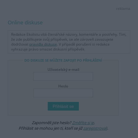
reklama
Online diskuse
Redakce Ekolistu vítá čtenářské názory, komentáře a postřehy. Tím,
že zde publikujete svůj příspěvek, se ale zároveň zavazujete
dodržovat
pravidla diskuse
. V případě porušení si redakce
vyhrazuje právo smazat diskusní příspěvěk
DO DISKUZE SE MŮŽETE ZAPOJIT PO PŘIHLÁŠENÍ
Uživatelský e-mail
Heslo
Zapomněli jste heslo?
Změňte si je
.
Přihlásit se mohou jen ti, kteří se již
zaregistrovali
.