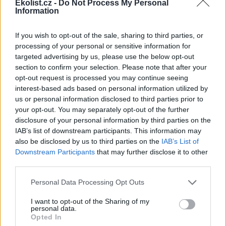
Ekolist.cz -
Do Not Process My Personal
Information
reklama
Prohřešky se vyřídily ve správním řízení, trestní oznámení
If you wish to opt-out of the sale, sharing to third parties, or
nikdo nepodal, řekl webu iROZHLAS.cz mluvčí policejního
processing of your personal or sensitive information for
prezidia Jakub Vinčálek.
targeted advertising by us, please use the below opt-out
section to confirm your selection. Please note that after your
Ministerstvo životního prostředí vydalo letos v dubnu
opt-out request is processed you may continue seeing
metodický pokyn, jak zacházet s dřevěnými výrobky
interest-based ads based on personal information utilized by
napuštěnými kreosotovými oleji, jako jsou dřevěné
železniční pražce, mostnice či sloupy. Zásadní je, aby
us or personal information disclosed to third parties prior to
takové dřevo nebylo kontaminováno těžkými kovy nebo
your opt-out. You may separately opt-out of the further
halogenovanými organickými sloučeninami, zdůraznil
disclosure of your personal information by third parties on the
úřad.
IAB’s list of downstream participants. This information may
also be disclosed by us to third parties on the
IAB’s List of
Česká inspekce životního prostředí se loni zabývala 340
Downstream Participants
that may further disclose it to other
případy nelegálního nakládání s odpady, 107 z nich loni
third parties.
pravomocně ukončila. Výše uložených pokut dosáhla 27,2
milionu korun. Celkově inspekce provedla 2680 kontrol v
odpadovém hospodářství a uložila 630 pokut za 56,6
Personal Data Processing Opt Outs
milionu korun. Vnitro považuje nelegální nakládání s
I want to opt-out of the Sharing of my
nebezpečnými odpady v Česku za závažný problém.
personal data.
Opted In
reklama