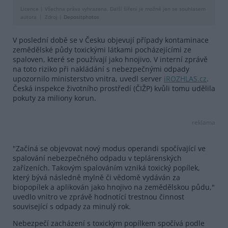
Licence |
Všechna práva vyhrazena. Další šíření je možné jen se souhlasem
autora
Zdroj |
Depositphotos
V poslední době se v Česku objevují případy kontaminace
zemědělské půdy toxickými látkami pocházejícími ze
spaloven, které se používají jako hnojivo. V interní zprávě
na toto riziko při nakládání s nebezpečnými odpady
upozornilo ministerstvo vnitra, uvedl server
iROZHLAS.cz
.
Česká inspekce životního prostředí (ČIŽP) kvůli tomu udělila
pokuty za miliony korun.
reklama
"Začíná se objevovat nový modus operandi spočívající ve
spalování nebezpečného odpadu v teplárenských
zařízeních. Takovým spalováním vzniká toxický popílek,
který bývá následně mylně či vědomě vydáván za
biopopílek a aplikován jako hnojivo na zemědělskou půdu,"
uvedlo vnitro ve zprávě hodnotící trestnou činnost
související s odpady za minulý rok.
Nebezpečí zacházení s toxickým popílkem spočívá podle