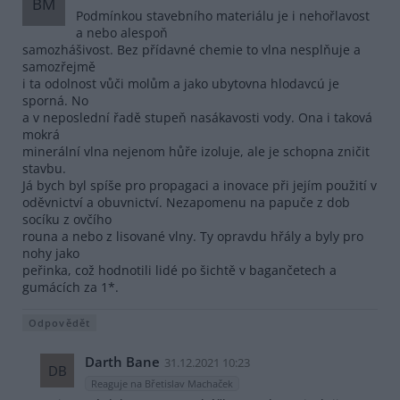
BM
Podmínkou stavebního materiálu je i nehořlavost
a nebo alespoň
samozhášivost. Bez přídavné chemie to vlna nesplňuje a
samozřejmě
i ta odolnost vůči molům a jako ubytovna hlodavcú je
sporná. No
a v neposlední řadě stupeň nasákavosti vody. Ona i taková
mokrá
minerální vlna nejenom hůře izoluje, ale je schopna zničit
stavbu.
Já bych byl spíše pro propagaci a inovace při jejím použití v
oděvnictví a obuvnictví. Nezapomenu na papuče z dob
socíku z ovčího
rouna a nebo z lisované vlny. Ty opravdu hřály a byly pro
nohy jako
peřinka, což hodnotili lidé po šichtě v bagančetech a
gumácích za 1*.
Odpovědět
Darth Bane
31.12.2021 10:23
DB
Reaguje na Břetislav Machaček