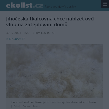
☰
/
zpravodajství
/
zprávy
Jihočeská tkalcovna chce nabízet ovčí
vlnu na zateplování domů
30.12.2021 12:20 | STRMILOV (
ČTK
)
Diskuse: 17
Rouno má rodinná firma jen z ryze českých a slovenských chovů.
Zdroj |
Depositphotos