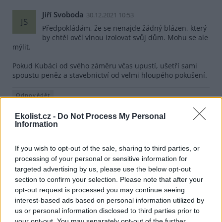
Jiří Svoboda
30.12.2021 10:53
JS
Předpokládám, že se nenajde žádný blázen, který
by chtěl ovčí vlnou izolovat svůj dům. Mohu se ale
mýlit.
Pokud Kubáci od svého záměru včas upustí, ušetří sami
spoustu peněz a stavebnictví od velmi hloupého pokušení.
Odpovědět
Petr Pekařík
Ekolist.cz -
Do Not Process My Personal
30.12.2021 13:02
PP
Information
Reaguje na Jiří Svoboda
Ale tak najdou se i takoví. Cenově to musí být totálně
If you wish to opt-out of the sale, sharing to third parties, or
OUT. Jen to budou muset napustit ochrannými solemi
proti houbám a hmyzu a hlodavcům ( jako ta slavná
processing of your personal or sensitive information for
celulóza od CIUR). Jen to pak už nebude "eko" . Nebo
targeted advertising by us, please use the below opt-out
holt bez toho a pak to dříve či později podlehne
section to confirm your selection. Please note that after your
škůdcům. To jsou ale dřevovlákna taky podobné. Prostě
opt-out request is processed you may continue seeing
pár kilo pro fajnšmekry , co se chtějí ekopostoji
interest-based ads based on personal information utilized by
pochlubit a jsou ochotni to zaplatit. Žádná běžná
us or personal information disclosed to third parties prior to
masovka pro obyčejného stavebníka.
your opt-out. You may separately opt-out of the further