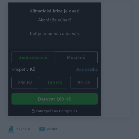
tisknout
poslat