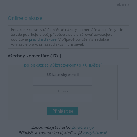
reklama
Online diskuse
Redakce Ekolistu vítá čtenářské názory, komentáře a postřehy. Tím,
že zde publikujete svůj příspěvek, se ale zároveň zavazujete
dodržovat
pravidla diskuse
. V případě porušení si redakce
vyhrazuje právo smazat diskusní příspěvěk
Všechny komentáře (17)
DO DISKUZE SE MŮŽETE ZAPOJIT PO PŘIHLÁŠENÍ
Uživatelský e-mail
Heslo
Zapomněli jste heslo?
Změňte si je
.
Přihlásit se mohou jen ti, kteří se již
zaregistrovali
.