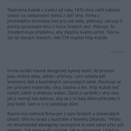
Tkalcovna Kubák s tradicí od roku 1870 chce začít nabízet
izolaci na zateplování domů z ovčí vlny. Firma z
jihočeského Strmilova loni pro své deky, přehozy, ubrusy či
ponča zpracovala vlnu z tisíce českých ovcí. Plánuje, že
zmodernizuje přádelnu, aby zlepšila kvalitu příze. Tká na
sto let starých stavech, řekl ČTK majitel Filip Kubák.
reklama
Firma vyrábí hlavně designový bytový textil, 90 procent
jsou vlněné deky, plédy i přehozy. Loni zvládla pět
kilometrů dek a bavlněných ubrusových látek. Používají se
jen přírodní materiály, vlna, bavlna a len. Filip Kubák teď
rozšíří záběr o vlněnou izolaci. Začal ji vyrábět z vlny ovcí,
jež ji nemají tak dobrou, aby se z ní daly dělat přikrývky či
jiný textil. Sám si s ní zatepluje dům.
Rouno má rodinná firma jen z ryze českých a slovenských
chovů. Dřív ho brala z Austrálie a Nového Zélandu. "Přišlo
mi dlouhodobě ekologicky nesmyslné to sem tahat přes půl
planety. Tak jsme našli způsob, jak to zpracovat, i když to,