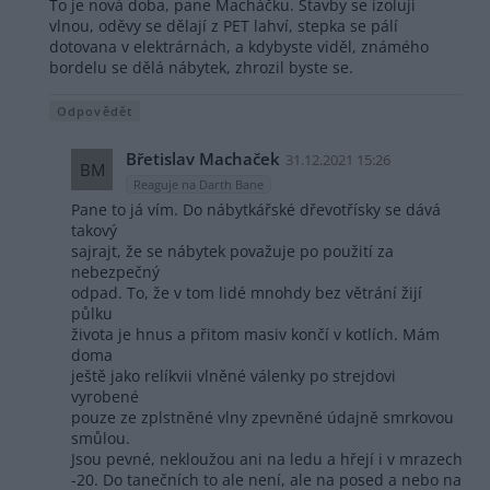
To je nová doba, pane Macháčku. Stavby se izoluji
vlnou, oděvy se dělají z PET lahví, stepka se pálí
dotovana v elektrárnách, a kdybyste viděl, známého
bordelu se dělá nábytek, zhrozil byste se.
Odpovědět
Břetislav Machaček
31.12.2021 15:26
BM
Reaguje na Darth Bane
Pane to já vím. Do nábytkářské dřevotřísky se dává
takový
sajrajt, že se nábytek považuje po použití za
nebezpečný
odpad. To, že v tom lidé mnohdy bez větrání žijí
půlku
života je hnus a přitom masiv končí v kotlích. Mám
doma
ještě jako relíkvii vlněné válenky po strejdovi
vyrobené
pouze ze zplstněné vlny zpevněné údajně smrkovou
smůlou.
Jsou pevné, nekloužou ani na ledu a hřejí i v mrazech
-20. Do tanečních to ale není, ale na posed a nebo na