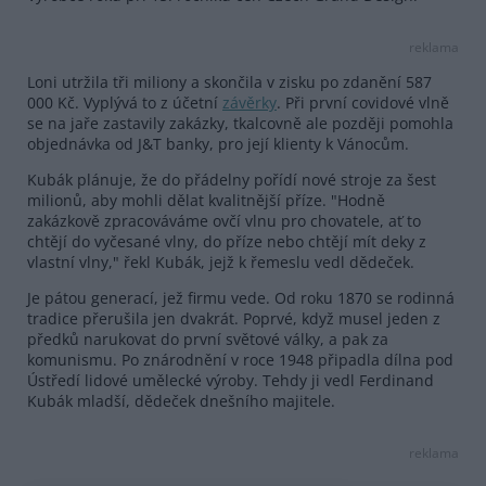
reklama
Loni utržila tři miliony a skončila v zisku po zdanění 587
000 Kč. Vyplývá to z účetní
závěrky
. Při první covidové vlně
se na jaře zastavily zakázky, tkalcovně ale později pomohla
objednávka od J&T banky, pro její klienty k Vánocům.
Kubák plánuje, že do přádelny pořídí nové stroje za šest
milionů, aby mohli dělat kvalitnější příze. "Hodně
zakázkově zpracováváme ovčí vlnu pro chovatele, ať to
chtějí do vyčesané vlny, do příze nebo chtějí mít deky z
vlastní vlny," řekl Kubák, jejž k řemeslu vedl dědeček.
Je pátou generací, jež firmu vede. Od roku 1870 se rodinná
tradice přerušila jen dvakrát. Poprvé, když musel jeden z
předků narukovat do první světové války, a pak za
komunismu. Po znárodnění v roce 1948 připadla dílna pod
Ústředí lidové umělecké výroby. Tehdy ji vedl Ferdinand
Kubák mladší, dědeček dnešního majitele.
reklama