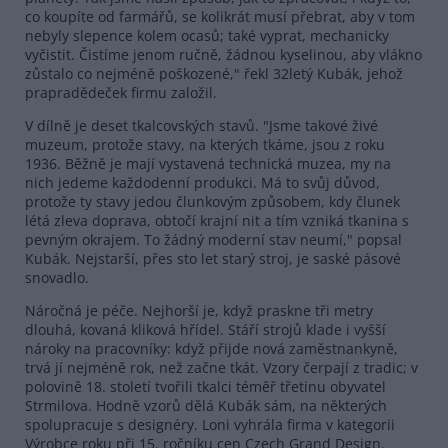
co koupíte od farmářů, se kolikrát musí přebrat, aby v tom
nebyly slepence kolem ocasů; také vyprat, mechanicky
vyčistit. Čistíme jenom ručně, žádnou kyselinou, aby vlákno
zůstalo co nejméně poškozené," řekl 32letý Kubák, jehož
prapradědeček firmu založil.
V dílně je deset tkalcovských stavů. "Jsme takové živé
muzeum, protože stavy, na kterých tkáme, jsou z roku
1936. Běžně je mají vystavená technická muzea, my na
nich jedeme každodenní produkci. Má to svůj důvod,
protože ty stavy jedou člunkovým způsobem, kdy člunek
létá zleva doprava, obtočí krajní nit a tím vzniká tkanina s
pevným okrajem. To žádný moderní stav neumí," popsal
Kubák. Nejstarší, přes sto let starý stroj, je saské pásové
snovadlo.
Náročná je péče. Nejhorší je, když praskne tři metry
dlouhá, kovaná kliková hřídel. Stáří strojů klade i vyšší
nároky na pracovníky: když přijde nová zaměstnankyně,
trvá jí nejméně rok, než začne tkát. Vzory čerpají z tradic; v
polovině 18. století tvořili tkalci téměř třetinu obyvatel
Strmilova. Hodně vzorů dělá Kubák sám, na některých
spolupracuje s designéry. Loni vyhrála firma v kategorii
Výrobce roku při 15. ročníku cen Czech Grand Design.