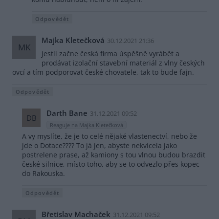
Odpovědět
Majka Kletečková
30.12.2021 21:36
MK
Jestli začne česká firma úspěšně vyrábět a
prodávat izolační stavební materiál z vlny českých
ovcí a tím podporovat české chovatele, tak to bude fajn.
Odpovědět
Darth Bane
31.12.2021 09:52
DB
Reaguje na Majka Kletečková
A vy myslíte, že je to celé nějaké vlastenectví, nebo že
jde o Dotace???? To já jen, abyste nekvicela jako
postrelene prase, až kamiony s tou vlnou budou brazdit
české silnice, místo toho, aby se to odvezlo přes kopec
do Rakouska.
Odpovědět
Břetislav Machaček
31.12.2021 09:52