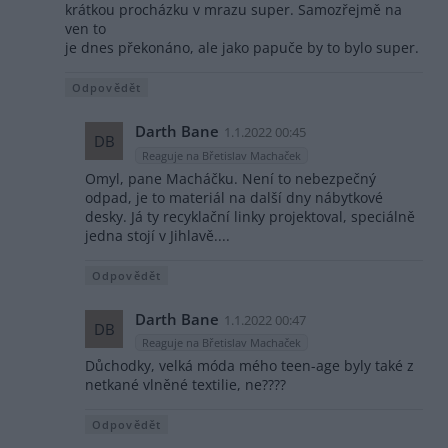
krátkou procházku v mrazu super. Samozřejmě na
ven to
je dnes překonáno, ale jako papuče by to bylo super.
Odpovědět
Darth Bane
1.1.2022 00:45
DB
Reaguje na Břetislav Machaček
Omyl, pane Macháčku. Není to nebezpečný
odpad, je to materiál na další dny nábytkové
desky. Já ty recyklační linky projektoval, speciálně
jedna stojí v Jihlavě....
Odpovědět
Darth Bane
1.1.2022 00:47
DB
Reaguje na Břetislav Machaček
Důchodky, velká móda mého teen-age byly také z
netkané vlněné textilie, ne????
Odpovědět