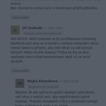
nutná.
Bez chemie to nemá šanci v konstrukci přežít pětiletku.
Odpovědět
Jiří Svoboda
1.1.2022 14:01
JS
Reaguje na Marcela Jezberová
500 Kč/m3. Větší hodnotu ta již certifikovaná chemicky
ošetřená ovčí vlna ve srovnání s lehkou minerální vatou
nemá! Nebo si přejete, aby lidé dělali za své peníze
blbosti? Nebo chcete dotace? Třeba by šla ta vlna
spalovat nebo nějak kompostovat, když už se musí
vyrábět.
Odpovědět
Majka Kletečková
1.1.2022 19:29
MK
Reaguje na Jiří Svoboda
Myslím, že jde spíš o to využít nějakým způsobem
ovčí vlnu z našich ovcí, aby nepřicházela úplně
nazmar. Protože chovatelé v ČR ji v podstatě nemají
komu nabídnout, není o ni zájem.