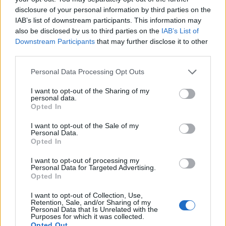
disclosure of your personal information by third parties on the
Odpovědět
IAB’s list of downstream participants. This information may
also be disclosed by us to third parties on the
IAB’s List of
Darth Bane
31.12.2021 09:57
DB
Downstream Participants
that may further disclose it to other
Reaguje na Petr Pekařík
third parties.
Současný "obyčejný stavebnik" musí být při těch
současných cenách pěkně vypaseny imperialista.
Personal Data Processing Opt Outs
Odpovědět
I want to opt-out of the Sharing of my
personal data.
Opted In
Zbyněk Šeděnka
30.12.2021 16:29
ZŠ
Jestli se najde nějaký blázen, který to použije a
I want to opt-out of the Sale of my
Personal Data.
nenapustí to nějakým jedovatým sajrajtem, tak
Opted In
poskytne molům šatním nekonečnou hostinu.
P.S. Když se to napustí nějakým jedem, bude to pak "eko"?
I want to opt-out of processing my
Personal Data for Targeted Advertising.
Odpovědět
Opted In
Darth Bane
I want to opt-out of Collection, Use,
31.12.2021 09:55
DB
Retention, Sale, and/or Sharing of my
Reaguje na Zbyněk Šeděnka
Personal Data that Is Unrelated with the
Purposes for which it was collected.
Jistěže bude, atropin z ruliku je také eko.....eko není
Opted Out