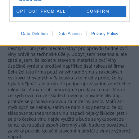
sodovkac, který vypousteji ovce.
OPT OUT FROM ALL
CONFIRM
Odpovědět
Marcela Jezberová
30.12.2021 20:02
MJ
Data Deletion
Data Access
Privacy Policy
Na rozdíl od diskutujících přede mnou nepovažuji
záměr použít ovčí vlnu na zateplení domu za
nesmysl. Loni jsem hledala odbyt pro opravdu hodně ovčí
vlny právě na technické účely. Odbyt jsem nesehnala, ale
zjistila jsem, že izolační stavební materiál z ovčí vlny
úspěšně vyrábí a prodává například jistá rakouská firma.
Bohužel tato firma používá výhradně vlnu z rakouských
ovcí/ovcí chovaných v Rakousku a to nikoliv proto, že by
byla tak "jiná", ale proto, že podporuje zásadně zemědělce
rakouské. A materiál samozřejmě prodává i u nás. Vlna z
českých ovcí trčí ve skladech nebo ji chovatelé likvidují,
protože se prodává opravdu za mizerný peníz. Molů ani
myší bych se nebála, zatím se nám nikdy nestalo, že by
skladovanou (nepranou) vlnu napadl nějaký škůdce. Jestli
se pro českou vlnu najde využití a bude se vykupovat za
cenu, která zajistí aspoň skromný zisk, budu to považovat
za velký pokrok. Izolační stavební materiál z vlny je výborný
nápad.