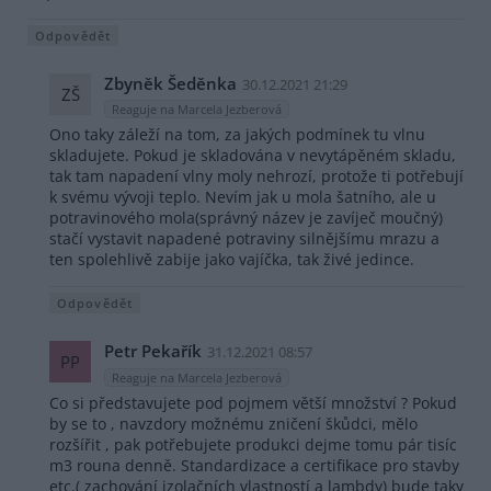
Odpovědět
Zbyněk Šeděnka
30.12.2021 21:29
ZŠ
Reaguje na Marcela Jezberová
Ono taky záleží na tom, za jakých podmínek tu vlnu
skladujete. Pokud je skladována v nevytápěném skladu,
tak tam napadení vlny moly nehrozí, protože ti potřebují
k svému vývoji teplo. Nevím jak u mola šatního, ale u
potravinového mola(správný název je zavíječ moučný)
stačí vystavit napadené potraviny silnějšímu mrazu a
ten spolehlivě zabije jako vajíčka, tak živé jedince.
Odpovědět
Petr Pekařík
31.12.2021 08:57
PP
Reaguje na Marcela Jezberová
Co si představujete pod pojmem větší množství ? Pokud
by se to , navzdory možnému zničení škůdci, mělo
rozšířit , pak potřebujete produkci dejme tomu pár tisíc
m3 rouna denně. Standardizace a certifikace pro stavby
etc.( zachování izolačních vlastností a lambdy) bude taky