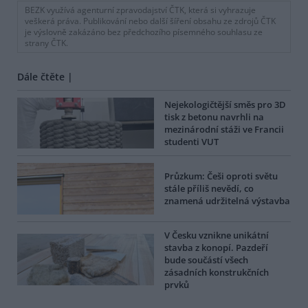
BEZK využívá agenturní zpravodajství ČTK, která si vyhrazuje
veškerá práva. Publikování nebo další šíření obsahu ze zdrojů ČTK
je výslovně zakázáno bez předchozího písemného souhlasu ze
strany ČTK.
Dále čtěte |
Nejekologičtější směs pro 3D
tisk z betonu navrhli na
mezinárodní stáži ve Francii
studenti VUT
Průzkum: Češi oproti světu
stále příliš nevědí, co
znamená udržitelná výstavba
V Česku vznikne unikátní
stavba z konopí. Pazdeří
bude součástí všech
zásadních konstrukčních
prvků