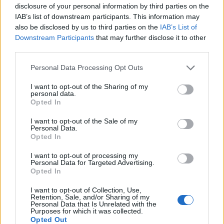
ochrany těchto vzácných savců, zakořeněné předsudky,
disclosure of your personal information by third parties on the
které jsou s nimi svázány, ale i přímé pytlačení a odstřel
IAB’s list of downstream participants. This information may
zabraňují jejich stabilnějšímu usazení a rozšíření.
also be disclosed by us to third parties on the
IAB’s List of
"Stávající populace jsou navíc ohrožovány rozvojovými
Downstream Participants
that may further disclose it to other
projekty v Beskydech, jako je budování sjezdovky a lanovky
third parties.
na Lysé hoře či turistických a cyklistických tras, anebo
plány na výstavbu silničních koridorů, přetínajících
Personal Data Processing Opt Outs
přirozené migrační trasy šelem," dodává Dana Bartošová
ze Správy CHKO Beskydy.
I want to opt-out of the Sharing of my
personal data.
V rámci snahy o zlepšení současného stavu legislativních
Opted In
nástrojů ochrany Karpat podpořila CEI plán na rozšíření
CHKO Pálava
o oblast Podluží a Lednicko-valtický areál,
I want to opt-out of the Sale of my
který je nyní ve stavu vládního projednávání. A připojila se
Personal Data.
i k petici za toto rozšíření, kterou dodnes podepsalo
Opted In
zhruba 2 300 lidí.
I want to opt-out of processing my
Plný text zprávy "Karpaty na přelomu milénia" je ke stažení
Personal Data for Targeted Advertising.
zde
(
ve formátu PDF
).
Opted In
I want to opt-out of Collection, Use,
reklama
Retention, Sale, and/or Sharing of my
Personal Data that Is Unrelated with the
Purposes for which it was collected.
Opted Out