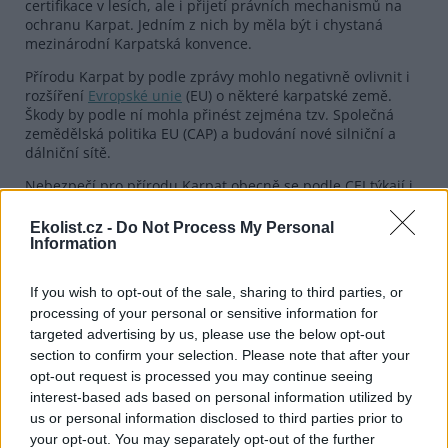
certifikace v lesích, ale i přijetí právních mechanismů na
ochranu Karpat. Jedním z nich by měla být i chystaná
mezinárodní Karpatská konvence.
Přírodu Karpat by podle zprávy mohlo negativně ovlivnit i
rozšíření
Evropské unie
(EU) o některé karpatské země.
Škody by podle ní mohla přinést zejména tzv. Společná
zemědělská politika EU (CAP) a budování nové silniční a
dálniční sítě.
Nebezpečí pro přírodu Karpat obecně se podle CEI týkají i
České republiky, jejíž území Karpaty pokrývají z 8 % a
zahrnují pohoří Moravskoslezské Beskydy, Javorníky,
Ekolist.cz -
Do Not Process My Personal
Vsetínské a Vizovické vrchy, Bílé Karpaty, Pálavu, Chřiby a
Information
Ždánický les. Ohrožena je zejména fauna
Moravskoslezských Beskyd, která se jako jediná v ČR může
If you wish to opt-out of the sale, sharing to third parties, or
vykázat přítomností všech tří největších karpatských šelem.
processing of your personal or sensitive information for
targeted advertising by us, please use the below opt-out
reklama
section to confirm your selection. Please note that after your
opt-out request is processed you may continue seeing
Dnes zveřejněné výsledky studie
Správy CHKO Beskydy
interest-based ads based on personal information utilized by
hovoří o výskytu cca 15 až 20 rysů ostrovidů,
pravděpodobně pěti medvědů hnědých a zhruba stejného
us or personal information disclosed to third parties prior to
počtu vlků. Nedostatečné veřejné povědomí o nutnosti
your opt-out. You may separately opt-out of the further