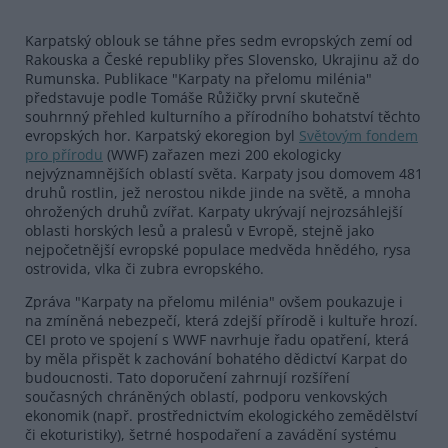
Karpatský oblouk se táhne přes sedm evropských zemí od
Rakouska a České republiky přes Slovensko, Ukrajinu až do
Rumunska. Publikace "Karpaty na přelomu milénia"
představuje podle Tomáše Růžičky první skutečně
souhrnný přehled kulturního a přírodního bohatství těchto
evropských hor. Karpatský ekoregion byl
Světovým fondem
pro přírodu
(WWF) zařazen mezi 200 ekologicky
nejvýznamnějších oblastí světa. Karpaty jsou domovem 481
druhů rostlin, jež nerostou nikde jinde na světě, a mnoha
ohrožených druhů zvířat. Karpaty ukrývají nejrozsáhlejší
oblasti horských lesů a pralesů v Evropě, stejně jako
nejpočetnější evropské populace medvěda hnědého, rysa
ostrovida, vlka či zubra evropského.
Zpráva "Karpaty na přelomu milénia" ovšem poukazuje i
na zmíněná nebezpečí, která zdejší přírodě i kultuře hrozí.
CEI proto ve spojení s WWF navrhuje řadu opatření, která
by měla přispět k zachování bohatého dědictví Karpat do
budoucnosti. Tato doporučení zahrnují rozšíření
současných chráněných oblastí, podporu venkovských
ekonomik (např. prostřednictvím ekologického zemědělství
či ekoturistiky), šetrné hospodaření a zavádění systému