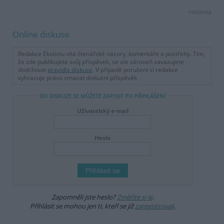
reklama
Online diskuse
Redakce Ekolistu vítá čtenářské názory, komentáře a postřehy. Tím,
že zde publikujete svůj příspěvek, se ale zároveň zavazujete
dodržovat
pravidla diskuse
. V případě porušení si redakce
vyhrazuje právo smazat diskusní příspěvěk
DO DISKUZE SE MŮŽETE ZAPOJIT PO PŘIHLÁŠENÍ
Uživatelský e-mail
Heslo
Zapomněli jste heslo?
Změňte si je
.
Přihlásit se mohou jen ti, kteří se již
zaregistrovali
.