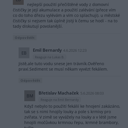
nejlepší použití přečištěné vody z domovní
čističky je její akumulace a použití zalévání (přece vím
co do toho dřezu vylévám a vím co splachuji). u městské
čističky si nejsem tak úplně jistý k čemu se hodí - na to
tady diskutují povolanější.
Odpovědět
Emil Bernardy
4.6.2026 12:23
EB
Reaguje na Lukas B.
Jistě,ale tuto vodu snese jen trávník.Ověřeno
praxí.Sediment se musí někam vyvézt fekálem.
Odpovědět
Břetislav Machaček
5.6.2026 08:03
BM
Reaguje na Emil Bernardy
Když nebylo to použití fekálií ke hnojení zakázáno,
tak se s nimi hnojily louky a pole s krmivy pro
zvířata. V zimě se vyvážely na louky a v létě jsme
hnojili močůvkou krmnou řepu, krmné brambory,
tuřín