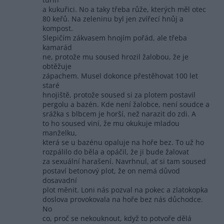
a kukuřici. No a taky třeba růže, kterých měl otec
80 keřů. Na zeleninu byl jen zvířecí hnůj a
kompost.
Slepičím zákvasem hnojím pořád, ale třeba
kamarád
ne, protože mu soused hrozil žalobou, že je
obtěžuje
zápachem. Musel dokonce přestěhovat 100 let
staré
hnojiště, protože soused si za plotem postavil
pergolu a bazén. Kde není žalobce, není soudce a
srážka s blbcem je horší, než narazit do zdi. A
to ho soused viní, že mu okukuje mladou
manželku,
která se u bazénu opaluje na hoře bez. To už ho
rozpálilo do běla a opáčil, že ji bude žalovat
za sexuální harašení. Navrhnul, ať si tam soused
postaví betonový plot, že on nemá důvod
dosavadní
plot měnit. Loni nás pozval na pokec a zlatokopka
doslova provokovala na hoře bez nás důchodce.
No
co, proč se nekouknout, když to potvoře dělá