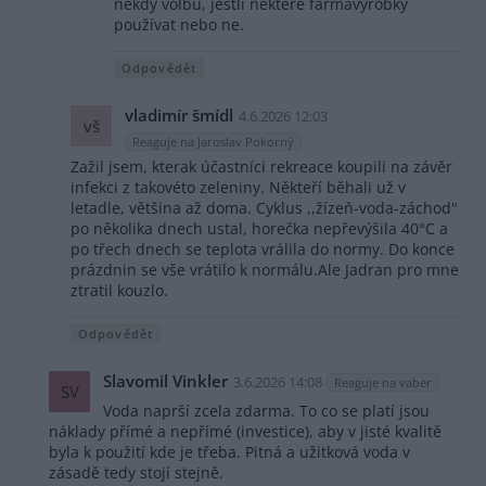
někdy volbu, jestli některé farmavýrobky
používat nebo ne.
Odpovědět
vladimír šmídl
4.6.2026 12:03
vš
Reaguje na Jaroslav Pokorný
Zažil jsem, kterak účastníci rekreace koupili na závěr
infekci z takovéto zeleniny. Někteří běhali už v
letadle, většina až doma. Cyklus ,,žízeň-voda-záchod"
po několika dnech ustal, horečka nepřevýšila 40°C a
po třech dnech se teplota vrálila do normy. Do konce
prázdnin se vše vrátilo k normálu.Ale Jadran pro mne
ztratil kouzlo.
Odpovědět
Slavomil Vinkler
3.6.2026 14:08
Reaguje na vaber
SV
Voda naprší zcela zdarma. To co se platí jsou
náklady přímé a nepřímé (investice), aby v jisté kvalitě
byla k použití kde je třeba. Pitná a užitková voda v
zásadě tedy stojí stejně.