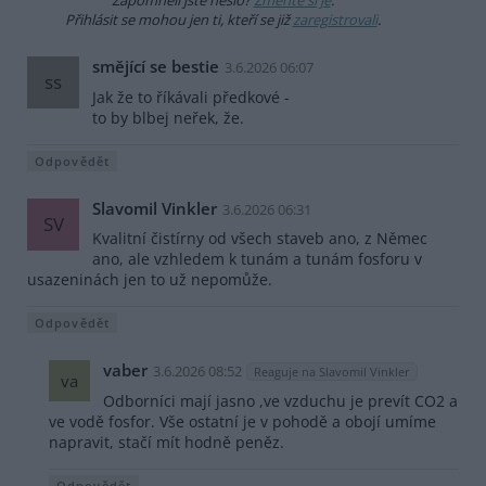
Zapomněli jste heslo?
Změňte si je
.
Přihlásit se mohou jen ti, kteří se již
zaregistrovali
.
smějící se bestie
3.6.2026 06:07
ss
Jak že to říkávali předkové -
to by blbej neřek, že.
Odpovědět
Slavomil Vinkler
3.6.2026 06:31
SV
Kvalitní čistírny od všech staveb ano, z Němec
ano, ale vzhledem k tunám a tunám fosforu v
usazeninách jen to už nepomůže.
Odpovědět
vaber
3.6.2026 08:52
Reaguje na Slavomil Vinkler
va
Odborníci mají jasno ,ve vzduchu je prevít CO2 a
ve vodě fosfor. Vše ostatní je v pohodě a obojí umíme
napravit, stačí mít hodně peněz.
Odpovědět