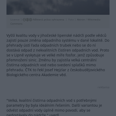
Licence |
Některá práva vyhrazena
Foto |
Aktron
/
Wikimedia
Commons
Vyšší kvalitu vody v jihočeské lipenské nádrži podle vědců
zajistí pouze změna odpadního systému v dané lokalitě. Do
přehrady ústí řada odpadních trubek nebo se do ní
dostává odpad z nekvalitních čistíren odpadních vod. Proto
se v Lipně vyskytuje ve velké míře fosfor, jenž způsobuje
přemnožení sinic. Změnu by zajistila velká centrální
čistírna odpadních vod nebo svedení splašků mimo
přehradu. ČTK to řekl Josef Hejzlar z českobudějovického
Biologického centra Akademie věd.
reklama
"Velká, kvalitní čistírna odpadních vod s potřebnými
parametry by byla ideálním řešením. Další variantou je
odvést odpadní vody úplně mimo povodí, aby se
nedostávaly do nádrže," uvedl.