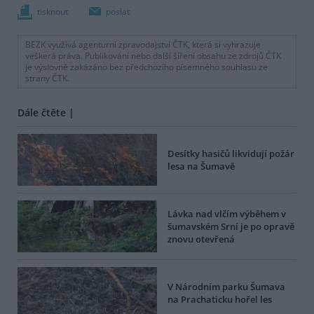
tisknout
poslat
BEZK využívá agenturní zpravodajství ČTK, která si vyhrazuje
veškerá práva. Publikování nebo další šíření obsahu ze zdrojů ČTK
je výslovně zakázáno bez předchozího písemného souhlasu ze
strany ČTK.
Dále čtěte |
Desítky hasičů likvidují požár
lesa na Šumavě
Lávka nad vlčím výběhem v
šumavském Srní je po opravě
znovu otevřená
V Národním parku Šumava
na Prachaticku hořel les