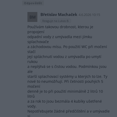
Odpovědět
Břetislav Machaček
4.6.2026 10:15
BM
Reaguje na Lukas B.
Používám takovou drobnost, kterou je
propojení
odpadní vody z umývadla mezi jímku
splachovače
a záchodovou mísu. Po použití WC při močení
stačí
její spláchnutí vodou z umývadla po umytí
rukou
a neplýtvá se s čistou vodou. Podmínkou jsou
ale
starší splachovací systémy u kterých to lze. Ty
nové to neumožňují. Při četnosti pouhých 5
močení
denně je to při použití minimálně 2 litrů 10
litrů
a za rok to jsou bezmála 4 kubíky ušetřené
vody.
Nepotřebujete žádné předčištění a v umývadle
si