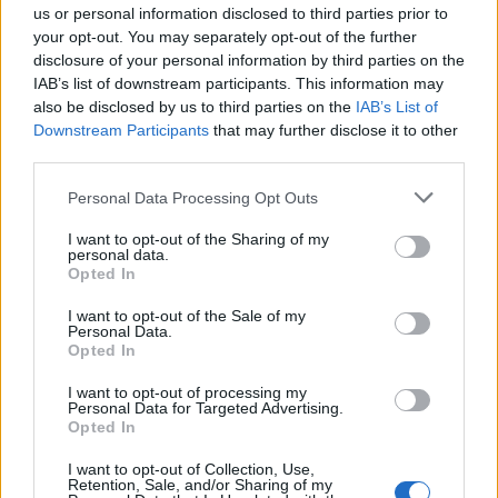
us or personal information disclosed to third parties prior to
smějící se bestie
3.6.2026 11:37
your opt-out. You may separately opt-out of the further
ss
Reaguje na Jaroslav Pokorný
disclosure of your personal information by third parties on the
1*
IAB’s list of downstream participants. This information may
also be disclosed by us to third parties on the
IAB’s List of
Odpovědět
Downstream Participants
that may further disclose it to other
third parties.
Karel Zvářal
3.6.2026 14:10
Personal Data Processing Opt Outs
Reaguje na Jaroslav Pokorný
Už dávno tomu, co šel film, jak domorodci
I want to opt-out of the Sharing of my
kdesi na sahaře šetří vodou. Ve vodě se
personal data.
umyje/vydrhne - a teprve potom se z toho napije...
Opted In
Našinec těžko pochopí.
I want to opt-out of the Sale of my
Personal Data.
Odpovědět
Opted In
Jarka O.
3.6.2026 18:08
JO
I want to opt-out of processing my
Personal Data for Targeted Advertising.
Reaguje na Jaroslav Pokorný
Opted In
Eu má na využívání šedé vody směrnici, např. je
možné s ní zavlažovat, ale ČR o ni neměla zájem.
I want to opt-out of Collection, Use,
Retention, Sale, and/or Sharing of my