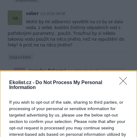
vaber
3.6.2026 08:48
va
Mohli by mi odborníci vysvětlit na co by se dala
voda, z velké, kvalitní čistírny odpadních vod s
potřebnými parametry , použít. Troufnul by si někdo
takovou vodu použít na něco jiného, než na vypuštění do
řeky? A proč ne na něco jiného?
Odpovědět
Jaroslav Pokorný
3.6.2026 09:43
Reaguje na vaber
JP
V Izraeli takovou vodu používají k zavlažování,
Ekolist.cz -
Do Not Process My Personal
splachování a třebas i k umývání ulic. Ale když by se
Information
vody svedly do jedné velké čistírny, pak je moc vody na
jednom místě a kdyby se měla využívat, zase by se
musela daleko rozvádět.
If you wish to opt-out of the sale, sharing to third parties, or
A kolem Jadranu domorodci používali/jí odpadní vodu
processing of your personal or sensitive information for
přímo k zalévání zahrádek. A proč ne, když v
targeted advertising by us, please use the below opt-out
domácnosti nepoužívali žádnou "těžkou" chemii.
section to confirm your selection. Please note that after your
opt-out request is processed you may continue seeing
Odpovědět
interest-based ads based on personal information utilized by