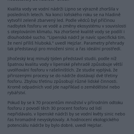
Kvalita vody ve vodní nádrži Lipno se výrazně zhoršila v
posledních letech. Na konci loňského roku se na hladině
vytvořil zeleně zbarvený led. Podle vědců byl příčinou
nadbytek fosforu ve vodě a změny ekosystému v souvislosti
s oteplováním klimatu. Na zhoršené kvalitě vody se podílí i
dlouhodobé sucho. "Lipenská nádrž je navíc specifická tím,
že není příliš hluboká," uvedl Hejzlar. Parametry přehrady
tak představují pro množení sinic a řas ideální prostředí.
Jihočeský kraj minulý týden představil studii, podle níž
špatnou kvalitu vody v lipenské přehradě způsobuje větší
uvolňování fosforu v rašeliništích. Ze studie vyplývá, že
přirozenými procesy se do nádrže dostávají dvě třetiny
fosforu. Zbylou třetinu způsobují různé lidské činnosti.
Kromě odpadních vod jde například o zemědělství nebo
rybářství.
Pokud by se k 70 procentům množství v přírodním odtoku
fosforu z povodí těch 30 procent fosforu od lidí
nepřidávalo, v lipenské nádrži by se vodní květy sinic nebo
řas hromadně nevyskytovaly. A hodnocení ekologického
potenciálu nádrže by bylo dobré, uvedl Hejzlar.