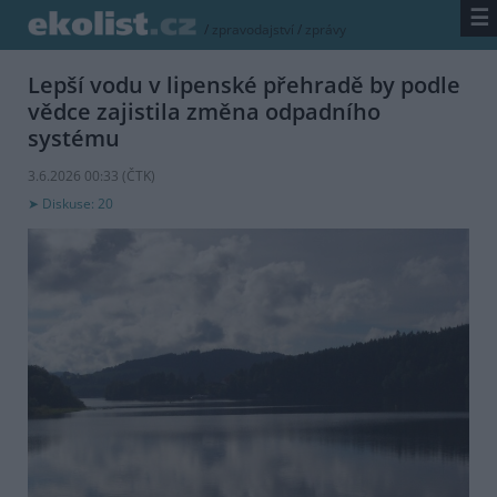
☰
/
zpravodajství
/
zprávy
Lepší vodu v lipenské přehradě by podle
vědce zajistila změna odpadního
systému
3.6.2026 00:33 (
ČTK
)
Diskuse: 20