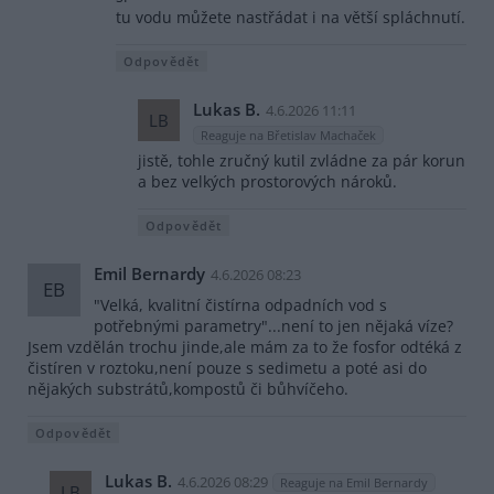
tu vodu můžete nastřádat i na větší spláchnutí.
Odpovědět
Lukas B.
4.6.2026 11:11
LB
Reaguje na Břetislav Machaček
jistě, tohle zručný kutil zvládne za pár korun
a bez velkých prostorových nároků.
Odpovědět
Emil Bernardy
4.6.2026 08:23
EB
"Velká, kvalitní čistírna odpadních vod s
potřebnými parametry"...není to jen nějaká víze?
Jsem vzdělán trochu jinde,ale mám za to že fosfor odtéká z
čistíren v roztoku,není pouze s sedimetu a poté asi do
nějakých substrátů,kompostů či bůhvíčeho.
Odpovědět
Lukas B.
4.6.2026 08:29
Reaguje na Emil Bernardy
LB