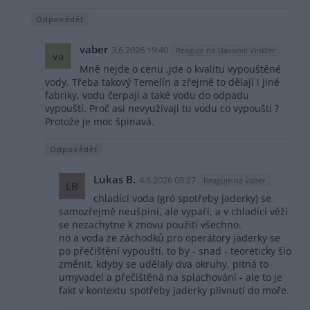
Odpovědět
vaber
3.6.2026 19:40
Reaguje na Slavomil Vinkler
va
Mně nejde o cenu ,jde o kvalitu vypouštěné
vody. Třeba takový Temelín a zřejmě to dělají i jiné
fabriky, vodu čerpají a také vodu do odpadu
vypouští. Proč asi nevyužívají tu vodu co vypouští ?
Protože je moc špinavá.
Odpovědět
Lukas B.
4.6.2026 08:27
Reaguje na vaber
LB
chladící voda (gró spotřeby jaderky) se
samozřejmě neušpiní, ale vypaří, a v chladící věži
se nezachytne k znovu použití všechno.
no a voda ze záchodků pro operátory jaderky se
po přečištění vypouští, to by - snad - teoreticky šlo
změnit, kdyby se udělaly dva okruhy, pitná to
umyvadel a přečištěná na splachování - ale to je
fakt v kontextu spotřeby jaderky plivnutí do moře.