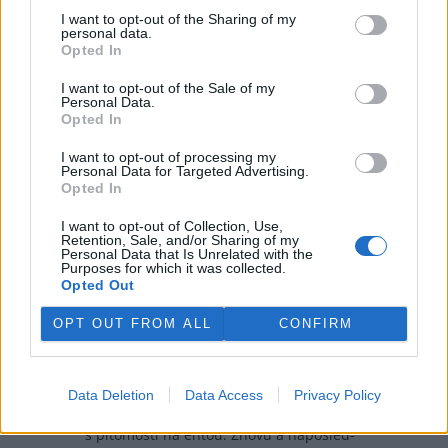
Redakce Ekolistu vítá čtenářské názory, komentáře a postřehy. Tím,
I want to opt-out of the Sharing of my
že zde publikujete svůj příspěvek, se ale zároveň zavazujete
personal data.
dodržovat
pravidla diskuse
. V případě porušení si redakce
Opted In
vyhrazuje právo smazat diskusní příspěvěk
I want to opt-out of the Sale of my
Všechny komentáře (6)
Personal Data.
Opted In
DO DISKUZE SE MŮŽETE ZAPOJIT PO PŘIHLÁŠENÍ
Uživatelský e-mail
I want to opt-out of processing my
Personal Data for Targeted Advertising.
Opted In
Heslo
I want to opt-out of Collection, Use,
Retention, Sale, and/or Sharing of my
Personal Data that Is Unrelated with the
Purposes for which it was collected.
Opted Out
OPT OUT FROM ALL
CONFIRM
Zapomněli jste heslo?
Změňte si je
.
Přihlásit se mohou jen ti, kteří se již
zaregistrovali
.
pavel peregrin
10.6.2026 07:04
Data Deletion
Data Access
Privacy Policy
pp
To snad není možný, takhle nesmyslně marnit čas
s pitomostí na entou. Znovu a naposled-