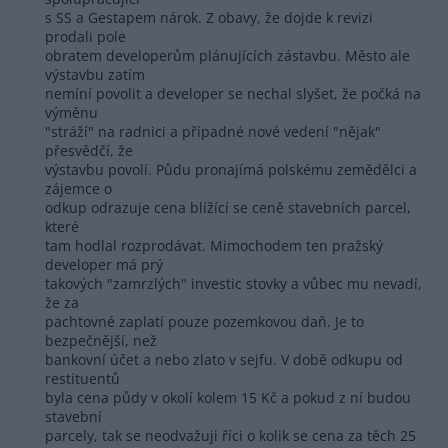
s SS a Gestapem nárok. Z obavy, že dojde k revizi
prodali pole
obratem developerům plánujících zástavbu. Město ale
výstavbu zatím
nemíní povolit a developer se nechal slyšet, že počká na
výměnu
"stráží" na radnici a případné nové vedení "nějak"
přesvědčí, že
výstavbu povolí. Půdu pronajímá polskému zemědělci a
zájemce o
odkup odrazuje cena blížící se ceně stavebních parcel,
které
tam hodlal rozprodávat. Mimochodem ten pražský
developer má prý
takových "zamrzlých" investic stovky a vůbec mu nevadí,
že za
pachtovné zaplatí pouze pozemkovou daň. Je to
bezpečnější, než
bankovní účet a nebo zlato v sejfu. V době odkupu od
restituentů
byla cena půdy v okolí kolem 15 Kč a pokud z ní budou
stavební
parcely, tak se neodvažuji říci o kolik se cena za těch 25