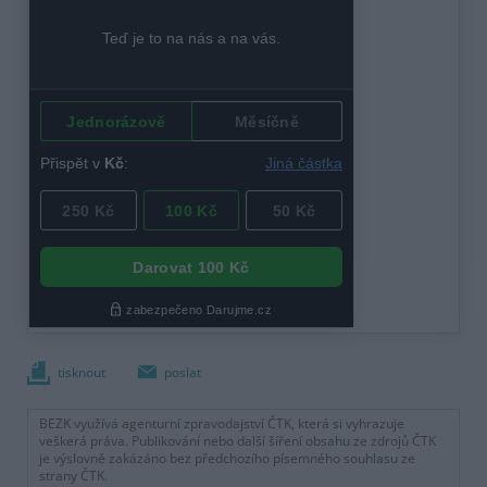
tisknout
poslat
BEZK využívá agenturní zpravodajství ČTK, která si vyhrazuje
veškerá práva. Publikování nebo další šíření obsahu ze zdrojů ČTK
je výslovně zakázáno bez předchozího písemného souhlasu ze
strany ČTK.