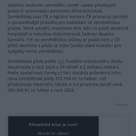
Zatímco soukromí zemědělci záměr zavést předkupní
právo či oznamovací povinnost dříve kritizovali,
Zemědělský svaz ČR a Agrární komora ČR prosazují jasnější
a spravedlivější pravidla pro nakládání se zemědělskou
půdou, která umožní investovat těm, kdo na půdě skutečně
hospodaří a nebudou diskriminovat žádnou skupinu
farmářů. Trh se zemědělskou půdou je podle nich v ČR
příliš otevřený a půda se stále častěji stává investicí pro
subjekty mimo zemědělství.
Zemědělská půda podle
dat
Českého statistického úřadu
dosahovala v roce 2024 v ČR téměř 4,2 milionu hektarů.
Podle společnosti Farmy.cz loni dosáhla průměrná tržní
cena zemědělské půdy 372.550 Kč za hektar, což
představuje meziroční nárůst o 3,4 procenta oproti ceně
360.360 Kč za hektar v roce 2024.
reklama