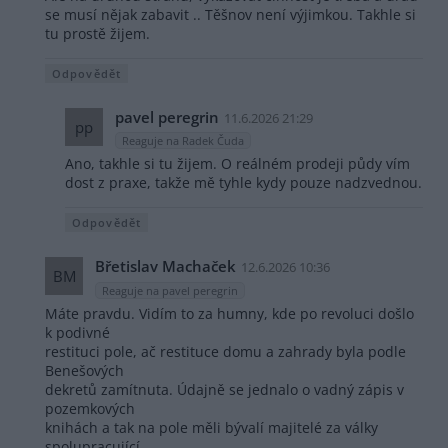
se musí nějak zabavit .. Těšnov není výjimkou. Takhle si
tu prostě žijem.
Odpovědět
pavel peregrin
11.6.2026 21:29
pp
Reaguje na Radek Čuda
Ano, takhle si tu žijem. O reálném prodeji půdy vím
dost z praxe, takže mě tyhle kydy pouze nadzvednou.
Odpovědět
Břetislav Machaček
12.6.2026 10:36
BM
Reaguje na pavel peregrin
Máte pravdu. Vidím to za humny, kde po revoluci došlo
k podivné
restituci pole, ač restituce domu a zahrady byla podle
Benešových
dekretů zamítnuta. Údajně se jednalo o vadný zápis v
pozemkových
knihách a tak na pole měli bývalí majitelé za války
spolupracující