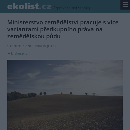
☰
/
zpravodajství
/
zprávy
Ministerstvo zemědělství pracuje s více
variantami předkupního práva na
zemědělskou půdu
9.6.2026 21:20 | PRAHA (
ČTK
)
Diskuse: 6