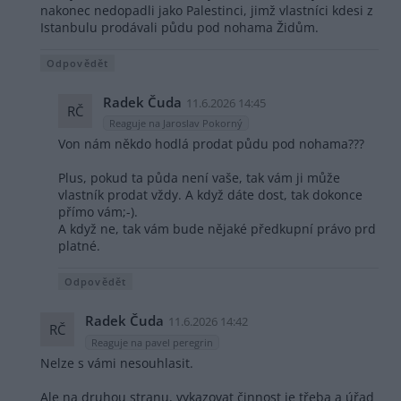
nakonec nedopadli jako Palestinci, jimž vlastníci kdesi z
Istanbulu prodávali půdu pod nohama Židům.
Odpovědět
Radek Čuda
11.6.2026 14:45
RČ
Reaguje na Jaroslav Pokorný
Von nám někdo hodlá prodat půdu pod nohama???
Plus, pokud ta půda není vaše, tak vám ji může
vlastník prodat vždy. A když dáte dost, tak dokonce
přímo vám;-).
A když ne, tak vám bude nějaké předkupní právo prd
platné.
Odpovědět
Radek Čuda
11.6.2026 14:42
RČ
Reaguje na pavel peregrin
Nelze s vámi nesouhlasit.
Ale na druhou stranu, vykazovat činnost je třeba a úřad