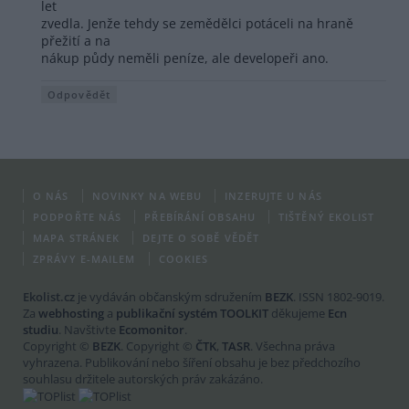
let
zvedla. Jenže tehdy se zemědělci potáceli na hraně
přežití a na
nákup půdy neměli peníze, ale developeři ano.
Odpovědět
O NÁS
NOVINKY NA WEBU
INZERUJTE U NÁS
PODPOŘTE NÁS
PŘEBÍRÁNÍ OBSAHU
TIŠTĚNÝ EKOLIST
MAPA STRÁNEK
DEJTE O SOBĚ VĚDĚT
ZPRÁVY E-MAILEM
COOKIES
Ekolist.cz
je vydáván občanským sdružením
BEZK
. ISSN 1802-9019.
Za
webhosting
a
publikační systém TOOLKIT
děkujeme
Ecn
studiu
. Navštivte
Ecomonitor
.
Copyright ©
BEZK
. Copyright ©
ČTK
,
TASR
. Všechna práva
vyhrazena. Publikování nebo šíření obsahu je bez předchozího
souhlasu držitele autorských práv zakázáno.