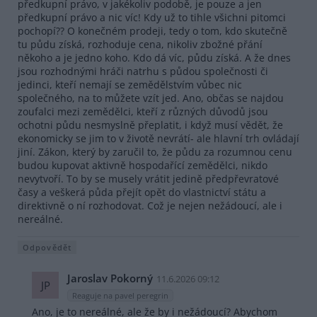
předkupní právo, v jakékoliv podobě, je pouze a jen
předkupní právo a nic víc! Kdy už to tihle všichni pitomci
pochopí?? O konečném prodeji, tedy o tom, kdo skutečně
tu půdu získá, rozhoduje cena, nikoliv zbožné přání
někoho a je jedno koho. Kdo dá víc, půdu získá. A že dnes
jsou rozhodnými hráči natrhu s půdou společnosti či
jedinci, kteří nemají se zemědělstvím vůbec nic
společného, na to můžete vzít jed. Ano, občas se najdou
zoufalci mezi zemědělci, kteří z různých důvodů jsou
ochotni půdu nesmyslně přeplatit, i když musí vědět, že
ekonomicky se jim to v životě nevrátí- ale hlavní trh ovládají
jiní. Zákon, který by zaručil to, že půdu za rozumnou cenu
budou kupovat aktivně hospodařící zemědělci, nikdo
nevytvoří. To by se musely vrátit jedině předpřevratové
časy a veškerá půda přejít opět do vlastnictví státu a
direktivně o ní rozhodovat. Což je nejen nežádoucí, ale i
nereálné.
Odpovědět
Jaroslav Pokorný
11.6.2026 09:12
JP
Reaguje na pavel peregrin
Ano, je to nereálné, ale že by i nežádoucí? Abychom