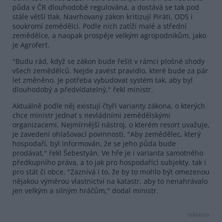
půda v ČR dlouhodobě regulována, a dostává se tak pod
stále větší tlak. Navrhovaný zákon kritizují Piráti, ODS i
soukromí zemědělci. Podle nich zatíží malé a střední
zemědělce, a naopak prospěje velkým agropodnikům, jako
je Agrofert.
"Budu rád, když se zákon bude řešit v rámci plošné shody
všech zemědělců. Nejde zavést pravidlo, které bude za pár
let změněno. Je potřeba vybudovat systém tak, aby byl
dlouhodobý a předvídatelný," řekl ministr.
Aktuálně podle něj existují čtyři varianty zákona, o kterých
chce ministr jednat s nevládními zemědělskými
organizacemi. Nejmírnější nástroj, o kterém resort uvažuje,
je zavedení ohlašovací povinnosti. "Aby zemědělec, který
hospodaří, byl informován, že se jeho půda bude
prodávat," řekl Šebestyán. Ve hře je i varianta samotného
předkupního práva, a to jak pro hospodařící subjekty, tak i
pro stát či obce. "Zaznívá i to, že by to mohlo být omezenou
nějakou výměrou vlastnictví na katastr, aby to nenahrávalo
jen velkým a silným hráčům," dodal ministr.
reklama