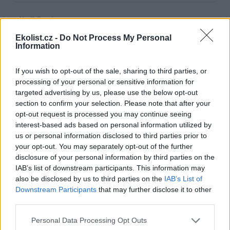
Dále čtěte |
Ekolist.cz -
Do Not Process My Personal
Senát má akční plán EU pro
Information
hnojiva za nedostatečný,
situace je podle něj závažná
If you wish to opt-out of the sale, sharing to third parties, or
processing of your personal or sensitive information for
targeted advertising by us, please use the below opt-out
Ministerstvo zvažuje větší
podporu bílkovinných plodin,
section to confirm your selection. Please note that after your
například hrachu či sóji
opt-out request is processed you may continue seeing
interest-based ads based on personal information utilized by
us or personal information disclosed to third parties prior to
Ministerstvo zemědělství
your opt-out. You may separately opt-out of the further
splnilo 23 procent z
programových cílů, řekl
disclosure of your personal information by third parties on the
Šebestyán
IAB’s list of downstream participants. This information may
also be disclosed by us to third parties on the
IAB’s List of
Downstream Participants
that may further disclose it to other
reklama
third parties.
Online diskuse
Personal Data Processing Opt Outs