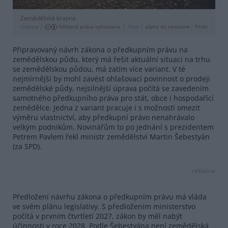
Zemědělská krajina
Licence |
Některá práva vyhrazena
Foto |
alpha du centaure
/
Flickr
Připravovaný návrh zákona o předkupním právu na
zemědělskou půdu, který má řešit aktuální situaci na trhu
se zemědělskou půdou, má zatím více variant. V té
nejmírnější by mohl zavést ohlašovací povinnost o prodeji
zemědělské půdy, nejsilnější úprava počítá se zavedením
samotného předkupního práva pro stát, obce i hospodařící
zemědělce. Jedna z variant pracuje i s možností omezit
výměru vlastnictví, aby předkupní právo nenahrávalo
velkým podnikům. Novinářům to po jednání s prezidentem
Petrem Pavlem řekl ministr zemědělství Martin Šebestyán
(za SPD).
reklama
Předložení návrhu zákona o předkupním právu má vláda
ve svém plánu legislativy. S předložením ministerstvo
počítá v prvním čtvrtletí 2027, zákon by měl nabýt
účinnosti v roce 2028. Podle Šebestyána není zemědělská