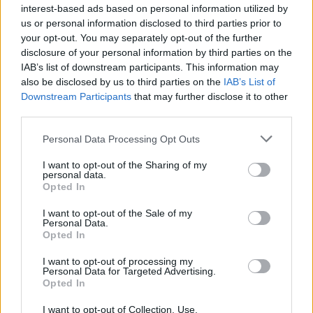
je výslovně zakázáno bez předchozího písemného souhlasu ze
interest-based ads based on personal information utilized by
strany ČTK.
us or personal information disclosed to third parties prior to
your opt-out. You may separately opt-out of the further
Dále čtěte |
disclosure of your personal information by third parties on the
IAB’s list of downstream participants. This information may
Čtyři roky po velkém požáru v
also be disclosed by us to third parties on the
IAB’s List of
České Švýcarsku: spontánní
Downstream Participants
that may further disclose it to other
obnova zeleně, nová
third parties.
infrastruktura i pokročilý
systém požární prevence
Personal Data Processing Opt Outs
Německým hasičům se po
I want to opt-out of the Sharing of my
týdnu podařilo uhasit požár v
personal data.
národním parku
Opted In
I want to opt-out of the Sale of my
Personal Data.
Lesní požár ve Španělsku již
Opted In
od čtvrtka spálil více než 12
000 hektarů lesa
I want to opt-out of processing my
Personal Data for Targeted Advertising.
Opted In
reklama
I want to opt-out of Collection, Use,