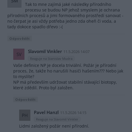
SM
Tak to mne zajímá jaké následky přírodního
procesu se budou NP jehož smyslem je ochrana
přírodních procesů a jimi formovaného prostředí sanovat -
no čerpat je asi vždy potřeba jedno zda oheň či voda, a
tady dokoce spadlo dřevo :-(
Odpovědět
Slavomil Vinkler
11.5.2026 14:07
SV
Reaguje na Stanislav Mudra
Vaše definice NP je docela triviální. Požár je přírodní
proces, že, takže ho narušili hasiči hašením??? Nebo jak
to myslíte?
NP má především udržovat stabilní stávající biotopy,
které zdědil. Proto byl založen.
Odpovědět
Pavel Hanzl
11.5.2026 14:15
PH
Reaguje na Slavomil Vinkler
Lidmi založený požár není přírodní.