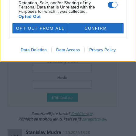
Retention, Sale, and/or Sharing of my
Online diskuse
Personal Data that Is Unrelated with the
Purposes for which it was collected.
Opted Out
Redakce Ekolistu vítá čtenářské názory, komentáře a postřehy. Tím,
že zde publikujete svůj příspěvek, se ale zároveň zavazujete
dodržovat
pravidla diskuse
. V případě porušení si redakce
OPT OUT FROM ALL
CONFIRM
vyhrazuje právo smazat diskusní příspěvěk
Všechny komentáře (7)
Data Deletion
Data Access
Privacy Policy
DO DISKUZE SE MŮŽETE ZAPOJIT PO PŘIHLÁŠENÍ
Uživatelský e-mail
Heslo
Zapomněli jste heslo?
Změňte si je
.
Přihlásit se mohou jen ti, kteří se již
zaregistrovali
.
Stanislav Mudra
11.5.2026 13:28