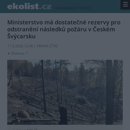
☰
/
zpravodajství
/
zprávy
Ministerstvo má dostatečné rezervy pro
odstranění následků požáru v Českém
Švýcarsku
11.5.2026 12:48 | PRAHA (
ČTK
)
Diskuse: 7