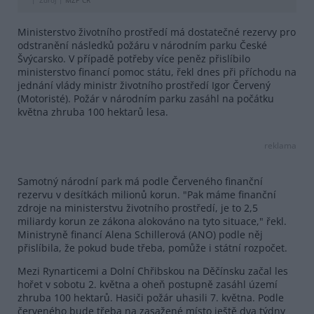
Zdroj |
MŽP ČR
Ministerstvo životního prostředí má dostatečné rezervy pro
odstranění následků požáru v národním parku České
Švýcarsko. V případě potřeby více peněz přislíbilo
ministerstvo financí pomoc státu, řekl dnes při příchodu na
jednání vlády ministr životního prostředí Igor Červený
(Motoristé). Požár v národním parku zasáhl na počátku
května zhruba 100 hektarů lesa.
reklama
Samotný národní park má podle Červeného finanční
rezervu v desítkách milionů korun. "Pak máme finanční
zdroje na ministerstvu životního prostředí, je to 2,5
miliardy korun ze zákona alokováno na tyto situace," řekl.
Ministryně financí Alena Schillerová (ANO) podle něj
přislíbila, že pokud bude třeba, pomůže i státní rozpočet.
Mezi Rynarticemi a Dolní Chřibskou na Děčínsku začal les
hořet v sobotu 2. května a oheň postupně zasáhl území
zhruba 100 hektarů. Hasiči požár uhasili 7. května. Podle
červeného bude třeba na zasažené místo ještě dva týdny