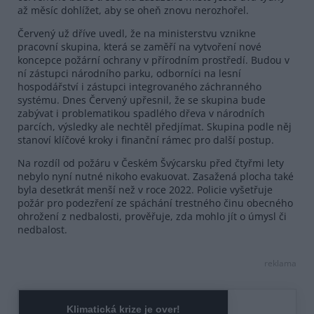
až měsíc dohlížet, aby se oheň znovu nerozhořel.
Červený už dříve uvedl, že na ministerstvu vznikne
pracovní skupina, která se zaměří na vytvoření nové
koncepce požární ochrany v přírodním prostředí. Budou v
ní zástupci národního parku, odborníci na lesní
hospodářství i zástupci integrovaného záchranného
systému. Dnes Červený upřesnil, že se skupina bude
zabývat i problematikou spadlého dřeva v národních
parcích, výsledky ale nechtěl předjímat. Skupina podle něj
stanoví klíčové kroky i finanční rámec pro další postup.
Na rozdíl od požáru v Českém Švýcarsku před čtyřmi lety
nebylo nyní nutné nikoho evakuovat. Zasažená plocha také
byla desetkrát menší než v roce 2022. Policie vyšetřuje
požár pro podezření ze spáchání trestného činu obecného
ohrožení z nedbalosti, prověřuje, zda mohlo jít o úmysl či
nedbalost.
reklama