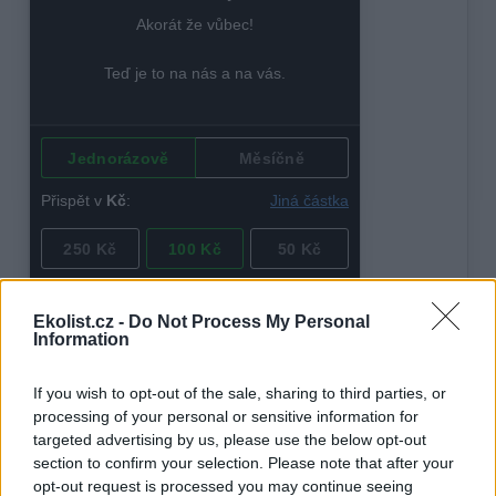
Ekolist.cz -
Do Not Process My Personal
Information
If you wish to opt-out of the sale, sharing to third parties, or
tisknout
poslat
processing of your personal or sensitive information for
targeted advertising by us, please use the below opt-out
section to confirm your selection. Please note that after your
BEZK využívá agenturní zpravodajství ČTK, která si vyhrazuje
veškerá práva. Publikování nebo další šíření obsahu ze zdrojů ČTK
opt-out request is processed you may continue seeing