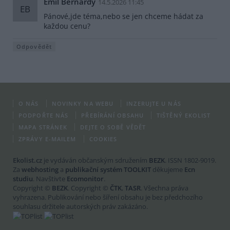
Emil Bernardy
14.5.2026 11:45
EB
Pánové,jde téma,nebo se jen chceme hádat za
každou cenu?
Odpovědět
O NÁS
NOVINKY NA WEBU
INZERUJTE U NÁS
PODPOŘTE NÁS
PŘEBÍRÁNÍ OBSAHU
TIŠTĚNÝ EKOLIST
MAPA STRÁNEK
DEJTE O SOBĚ VĚDĚT
ZPRÁVY E-MAILEM
COOKIES
Ekolist.cz
je vydáván občanským sdružením
BEZK
. ISSN 1802-9019.
Za
webhosting
a
publikační systém TOOLKIT
děkujeme
Ecn
studiu
. Navštivte
Ecomonitor
.
Copyright ©
BEZK
. Copyright ©
ČTK
,
TASR
. Všechna práva
vyhrazena. Publikování nebo šíření obsahu je bez předchozího
souhlasu držitele autorských práv zakázáno.