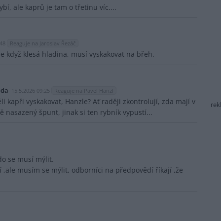
bí, ale kaprů je tam o třetinu víc....
:48
Reaguje na Jaroslav Řezáč
 že když klesá hladina, musí vyskakovat na břeh.
oda
15.5.2026 09:25
Reaguje na Pavel Hanzl
li kapři vyskakovat, Hanzle? Ať raději zkontrolují, zda mají v
rek
 nasazený špunt, jinak si ten rybník vypustí...
do se musí mýlit.
í ,ale musím se mýlit, odborníci na předpovědí říkají ,že