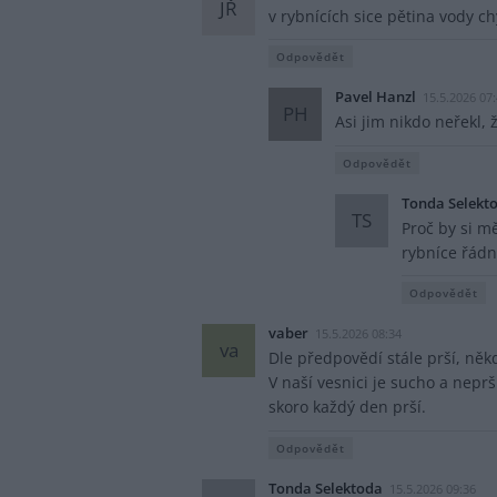
JŘ
v rybnících sice pětina vody chy
Odpovědět
Pavel Hanzl
15.5.2026 07
PH
Asi jim nikdo neřekl,
Odpovědět
Tonda Selekt
TS
Proč by si mě
rybníce řádně
Odpovědět
vaber
15.5.2026 08:34
va
Dle předpovědí stále prší, něk
V naší vesnici je sucho a neprš
skoro každý den prší.
Odpovědět
Tonda Selektoda
15.5.2026 09:36