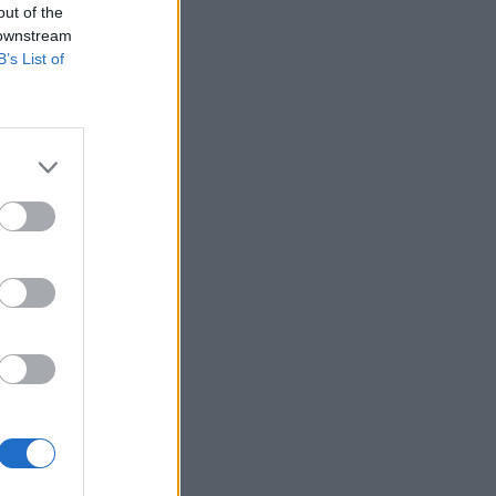
out of the
 downstream
B’s List of