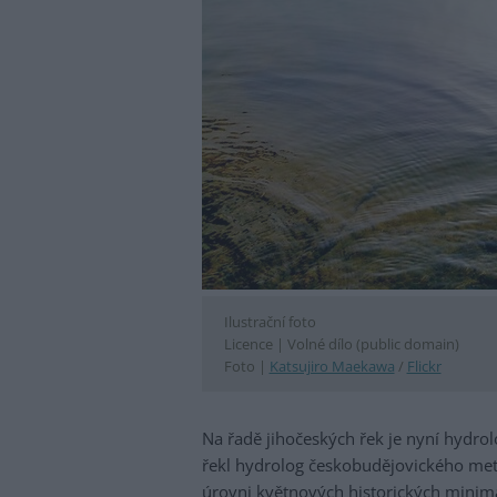
Ilustrační foto
Licence |
Volné dílo (public domain)
Foto |
Katsujiro Maekawa
/
Flickr
Na řadě jihočeských řek je nyní hydrolo
řekl hydrolog českobudějovického mete
úrovni květnových historických minim