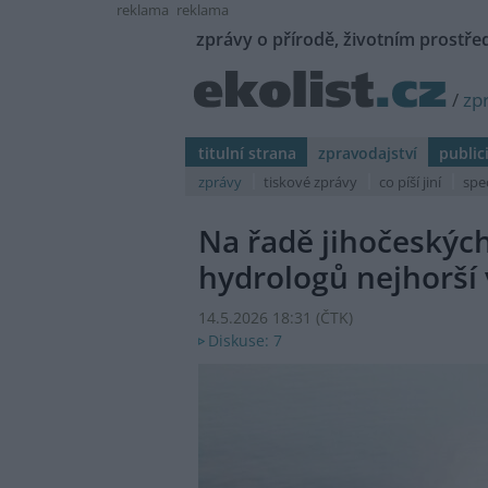
reklama
reklama
zprávy o přírodě, životním prostřed
/
zp
titulní strana
zpravodajství
public
zprávy
tiskové zprávy
co píší jiní
spe
Na řadě jihočeských
hydrologů nejhorší 
14.5.2026 18:31 (
ČTK
)
Diskuse: 7