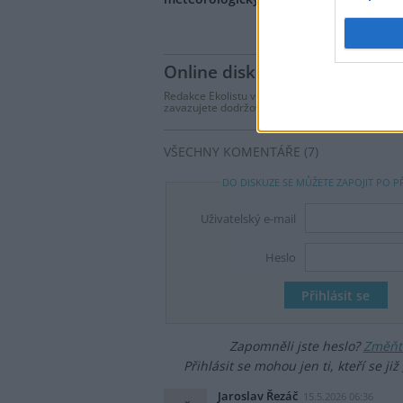
Online diskuse
Redakce Ekolistu vítá čtenářské názory, komentá
zavazujete dodržovat
pravidla diskuse
. V přípa
VŠECHNY KOMENTÁŘE (7)
DO DISKUZE SE MŮŽETE ZAPOJIT PO P
Uživatelský e-mail
Heslo
Zapomněli jste heslo?
Změňte
Přihlásit se mohou jen ti, kteří se již
Jaroslav Řezáč
15.5.2026 06:36