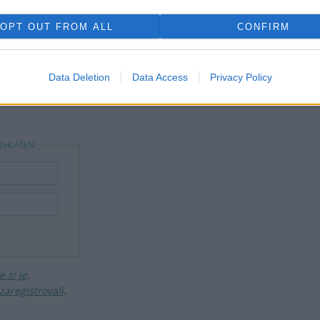
OPT OUT FROM ALL
CONFIRM
rek
ře a postřehy. Tím, že zde publikujete svůj příspěvek, se ale zároveň
Data Deletion
Data Access
Privacy Policy
dě porušení si redakce vyhrazuje právo smazat diskusní příspěvěk
ŘIHLÁŠENÍ
 si je
.
zaregistrovali
.