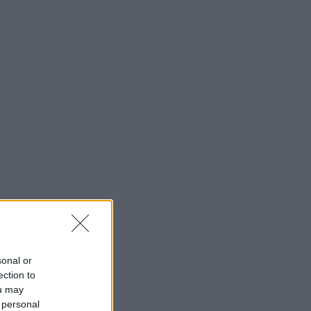
sonal or
ection to
ou may
 personal