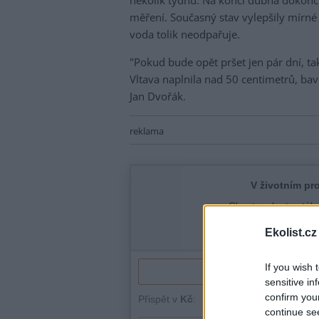
několik týdnů. Na konci dubna dokonce 
měření. Současný stav vylepšily mírné 
voda tolik neodpařuje.
"Pokud bude opět pršet jen pár dní, ta
Vltava naplnila nad 50 centimetrů, ba
Jan Dvořák.
reklama
Ekolist.cz
If you wish 
sensitive in
confirm you
continue se