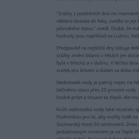
"Srážky z posledních dnů nic nezměnil
některá dostala do řeky, zvedlo to její h
původního stavu," uvedl. Dodal, že má
hodnoty jsou například na Lužnici, Než
Předpověď na nejbližší dny slibuje dešti
srážky změní bilanci v řekách jen doča
byla v březnu a v dubnu. V těchto dvo
srážek pro březen a duben za dobu měř
Nedostatek vody je patrný nejen na ř
běžnému stavu přes 20 procent vody.
hodně pršet a situace se zlepší. Ale mu
Kvůli nedostatku vody také nezačalo sp
Podmínkou pro to, aby mohly lodě na ř
Soumarský most 50 centimetrů. Dnes r
požadovaným minimem je na Teplé Vl