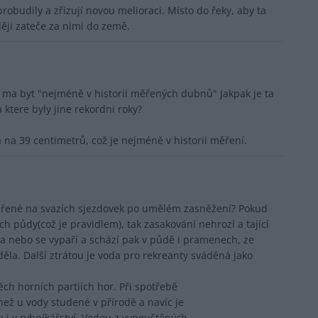
 probudily a zřizují novou melioraci. Místo do řeky, aby ta
ěji zateče za nimi do země.
e ma byt "nejméně v historii měřených dubnů" Jakpak je ta
 ktere byly jine rekordni roky?
na 39 centimetrů, což je nejméně v historii měření.
pařené na svazích sjezdovek po umělém zasněžení? Pokud
ch půdy(což je pravidlem), tak zasakování nehrozí a tající
 a nebo se vypaří a schází pak v půdě i pramenech, ze
ěla. Další ztrátou je voda pro rekreanty sváděná jako
ěch horních partiích hor. Při spotřebě
než u vody studené v přírodě a navíc je
i v rybníkářství. Vodou z vypouštěných