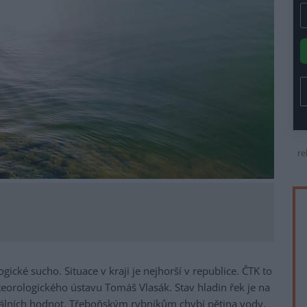
re
gické sucho. Situace v kraji je nejhorší v republice. ČTK to
orologického ústavu Tomáš Vlasák. Stav hladin řek je na
álních hodnot. Třeboňským rybníkům chybí pětina vody.