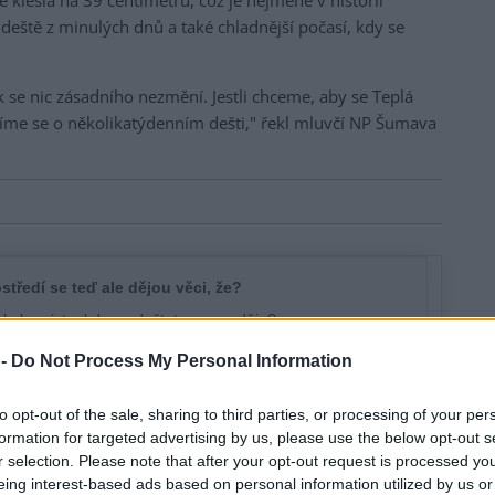
klesla na 39 centimetrů, což je nejméně v historii
deště z minulých dnů a také chladnější počasí, kdy se
k se nic zásadního nezmění. Jestli chceme, aby se Teplá
víme se o několikatýdenním dešti," řekl mluvčí NP Šumava
 -
Do Not Process My Personal Information
to opt-out of the sale, sharing to third parties, or processing of your per
formation for targeted advertising by us, please use the below opt-out s
r selection. Please note that after your opt-out request is processed y
eing interest-based ads based on personal information utilized by us or