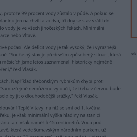
y, protože 99 procent vody zůstalo v půdě. A pokud se
ladinu jen na chvíli a za dva, tři dny se stav vrátil do
lo vody je ve všech jihočeských řekách. Minimální
árce nebo Vltavě.
vé počasí. Ale deficit vody je tak vysoký, že i výraznější
rek
sně. "Současný stav je především způsobený situací, která
u měsících jsme letos zaznamenali historicky nejméně
ení," řekl Vlasák.
ekách. Například třeboňským rybníkům chybí proti
 "Samozřejmě nemůžeme vyloučit, že třeba v červnu bude
selo by jít o dlouhodobější srážky," řekl Vlasák.
louvání Teplé Vltavy, na níž se smí od 1. května.
eku, je však minimální výška hladiny na stanici
áno tam však naměřili 45 centimetrů. Voda pod
tavě, která vede šumavským národním parkem, už