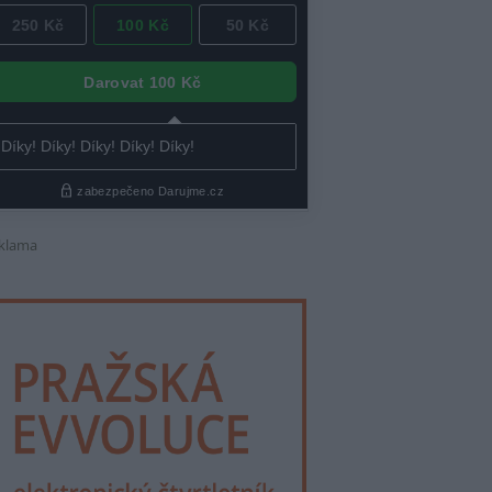
klama