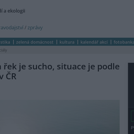
í a ekologii
ravodajství
/
zprávy
istika
zelená domácnost
kultura
kalendář akcí
fotobank
ciály
 řek je sucho, situace je podle
v ČR