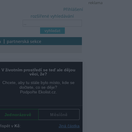
reklama
Přihlášení
rozšířené vyhledávání
a
partnerská sekce