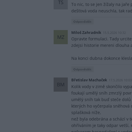
TS
To nic, to se jen žížaly na jaře
dešťová voda neuschla, tak rad
Odpovědět
Miloš Zahradník
15.5.2026 10:32
MZ
Opravte formulaci. Tady urcit
zdejsi historie mereni dlouha a
Na konci dubna dokonce klesla 
Odpovědět
Břetislav Machaček
17.5.2026 10:03
BM
Kolik vody v zimě skončilo vy
foukají umělý sníh zmrzlý povr
umělý sníh tak buď steče dolů
kterých ho vyčerpala sněhová d
splašková níže,
než byla odebrána a schází v t
ohříváním je taky odpar vetší, 
nešvarem hospodaření s vodou 