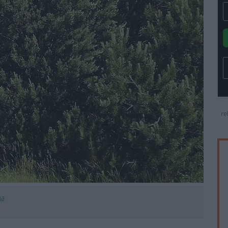
re
na