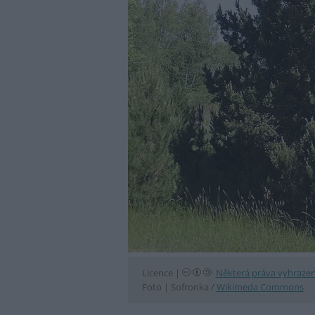
Licence |
Některá práva vyhraze
Foto |
Sofronka /
Wikimeda Commons