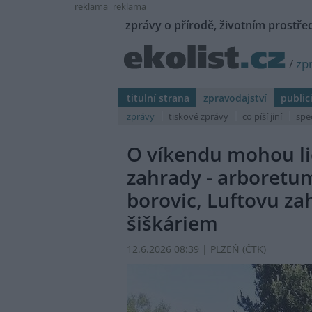
reklama
reklama
zprávy o přírodě, životním prostřed
/
zp
titulní strana
zpravodajství
public
zprávy
tiskové zprávy
co píší jiní
spe
O víkendu mohou lid
zahrady - arboretu
borovic, Luftovu za
šiškáriem
12.6.2026 08:39 | PLZEŇ (
ČTK
)