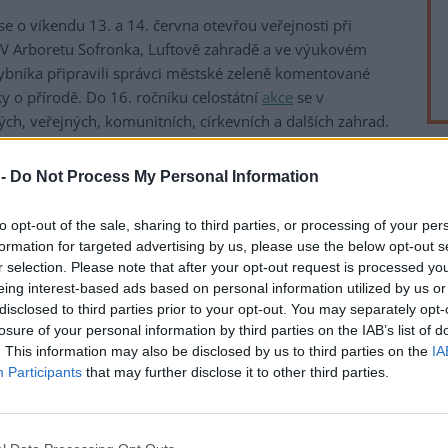
e o víkendu 13. a 14. června otevřou veřejnosti při
 V Arboretu Sofronka, Luftově zahradě a ve výukovém
ybníka připravili správci městské zeleně komentované
y o přírodě. Do 16. ročníku celostátní
akce
se v
ch, veřejných, komunitních, církevních a dalších zahrad.
stila ČTK.
 -
Do Not Process My Personal Information
rek
ejnosti možnost dozvědět se mnohem více o zahradách,
a žije. Naši pracovníci i spolupracovníci, kteří o tyto
to opt-out of the sale, sharing to third parties, or processing of your per
 a zkušenosti podělí s příchozími při komentovaných
formation for targeted advertising by us, please use the below opt-out s
ek plzeňského primátora pro dopravu a životní prostředí
r selection. Please note that after your opt-out request is processed y
eing interest-based ads based on personal information utilized by us or
disclosed to third parties prior to your opt-out. You may separately opt-
1956 jako státní odborné výzkumné pracoviště zaměřené
losure of your personal information by third parties on the IAB’s list of
ozsáhlejších sbírek různých druhů borovic na euroasijském
. This information may also be disclosed by us to third parties on the
IA
Participants
that may further disclose it to other third parties.
u. O Víkendu otevřených zahrad nabídne program
. Připraveny budou odborné prohlídky s dendrologickým
daňků, vycházky do městského lesa i stanoviště lesní