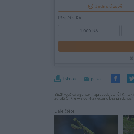
tisknout
poslat
BEZK využívá agenturní zpravodajství ČTK, která
zdrojů ČTK je výslovně zakázáno bez předchozí
Dále čtěte |