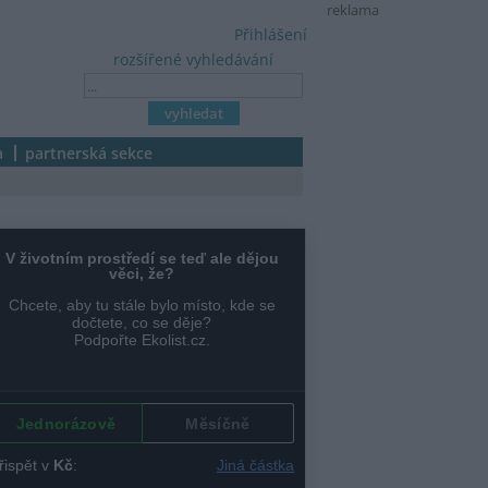
reklama
Přihlášení
rozšířené vyhledávání
a
partnerská sekce