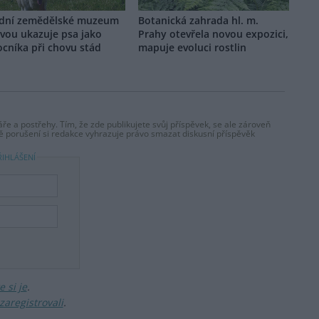
dní zemědělské muzeum
Botanická zahrada hl. m.
vou ukazuje psa jako
Prahy otevřela novou expozici,
cníka při chovu stád
mapuje evoluci rostlin
ře a postřehy. Tím, že zde publikujete svůj příspěvek, se ale zároveň
dě porušení si redakce vyhrazuje právo smazat diskusní příspěvěk
ŘIHLÁŠENÍ
 si je
.
zaregistrovali
.