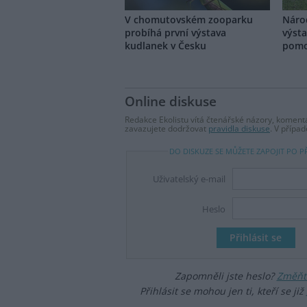
V chomutovském zooparku
Náro
probíhá první výstava
výsta
kudlanek v Česku
pomo
Online diskuse
Redakce Ekolistu vítá čtenářské názory, komentá
zavazujete dodržovat
pravidla diskuse
. V přípa
DO DISKUZE SE MŮŽETE ZAPOJIT PO P
Uživatelský e-mail
Heslo
Zapomněli jste heslo?
Změňte
Přihlásit se mohou jen ti, kteří se již