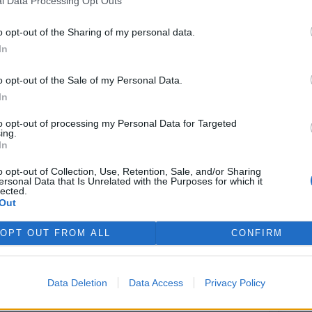
t nebude houbařská poradna, ukázky dravců a sov nebo
l Data Processing Opt Outs
Součástí programu budou také Včelí dny s přednáškami a
o opt-out of the Sharing of my personal data.
y.
In
ova zahrada založená mezi lety 1918 a 1933. Při
 uvidí exotické dřeviny a mokřad s živočichy.
o opt-out of the Sale of my Personal Data.
In
ový areál u rybárny na hrázi Velkého Boleveckého
cím účelům. Zájemci si prohlédnou modelové ukázky
to opt-out of processing my Personal Data for Targeted
ing.
 pobřežní vegetaci, vřesoviště, rašeliniště i expozici
In
také hmatový chodník, mechárium a šiškárium.
o opt-out of Collection, Use, Retention, Sale, and/or Sharing
ersonal Data that Is Unrelated with the Purposes for which it
lected.
Out
OPT OUT FROM ALL
CONFIRM
Data Deletion
Data Access
Privacy Policy