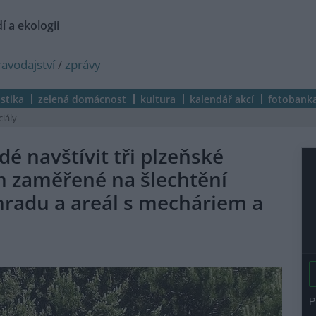
í a ekologii
ravodajství
/
zprávy
istika
zelená domácnost
kultura
kalendář akcí
fotobank
ciály
é navštívit tři plzeňské
m zaměřené na šlechtění
hradu a areál s mecháriem a