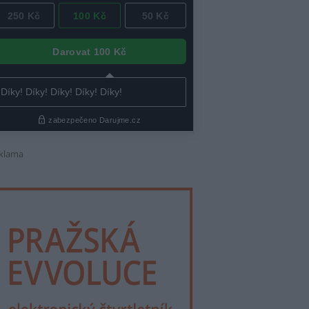
klama