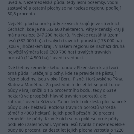
uvedla. Nezemědělská půda, tedy lesní pozemky, vodní,
zastavěné a ostatní plochy se na rozloze regionu podílejí
50,8 procenta.
Největší plocha orné půdy ze všech krajů je ve středních
Čechách, kde je na 532 600 hektarech. Pátý Plzeňský kraj ji
má na rozloze 247 200 hektarů. "Nejvíce rozsáhlá území
lesů (382 000 ha) a trvalých travních porostů (175 000 ha)
jsou v Jihočeském kraji. V našem regionu se nachází druhá
největší výměra lesů (309 700 ha) i trvalých travních
porostů (114 500 ha)," uvedla vedoucí.
Dvě třetiny zemědělského fondu v Plzeňském kraji tvoří
orná půda. "Stěžejní plochy, kde se pravidelně pěstují
různé plodiny, jsou v okolí Boru, Plzně, Horšovského Týna,
Klatov a Manětína. Za posledních deset let se podíl orné
půdy v kraji snížil o 1,5 procentního bodu, tedy o 6319
hektarů ve prospěch hlavně travních porostů, ale i
zahrad," uvedla Křížová. Za poslední rok klesla plocha orné
půdy o 347 hektarů. Rozloha travních porostů vzrostla
téměř o 4000 hektarů, jejich podíl přesáhl 30 procent
zemědělské půdy. Kromě nich se na poklesu orné půdy
podílelo i zalesňování. Výměra lesů tvořila z nezemědělské
půdy 80 procent, za deset let jejich plocha vzrostla o 1220