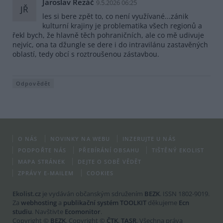
Jaroslav Řezáč
9.5.2026 06:25
JŘ
les si bere zpět to, co není využívané...zánik
kulturní krajiny je problematika všech regionů a
řekl bych, že hlavně těch pohraničních, ale co mě udivuje
nejvíc, ona ta džungle se dere i do intravilánu zastavěných
oblastí, tedy obcí s roztroušenou zástavbou.
Odpovědět
O NÁS
NOVINKY NA WEBU
INZERUJTE U NÁS
PODPOŘTE NÁS
PŘEBÍRÁNÍ OBSAHU
TIŠTĚNÝ EKOLIST
MAPA STRÁNEK
DEJTE O SOBĚ VĚDĚT
ZPRÁVY E-MAILEM
COOKIES
Ekolist.cz
je vydáván občanským sdružením
BEZK
. ISSN 1802-9019.
Za
webhosting
a
publikační systém TOOLKIT
děkujeme
Ecn
studiu
. Navštivte
Ecomonitor
.
Copyright ©
BEZK
. Copyright ©
ČTK
,
TASR
. Všechna práva