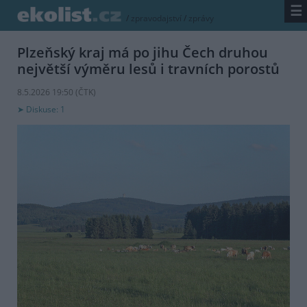
☰
/
zpravodajství
/
zprávy
Plzeňský kraj má po jihu Čech druhou
největší výměru lesů i travních porostů
8.5.2026 19:50 (
ČTK
)
Diskuse: 1