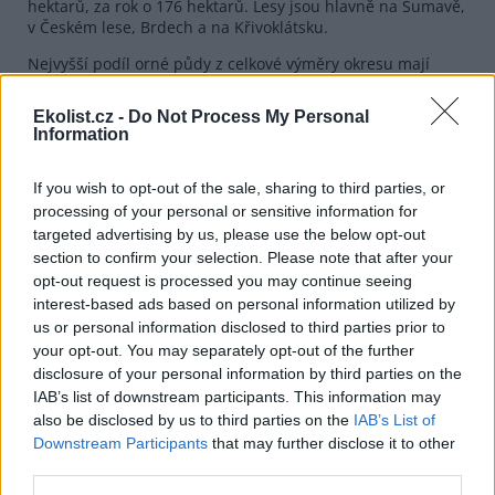
hektarů, za rok o 176 hektarů. Lesy jsou hlavně na Šumavě,
v Českém lese, Brdech a na Křivoklátsku.
Nejvyšší podíl orné půdy z celkové výměry okresu mají
Plzeň-jih (41 procent) a Plzeň-sever (40 pct). Ve všech
sedmi okresech meziročně klesla plocha orné půdy kromě
Ekolist.cz -
Do Not Process My Personal
Tachovska, kde se zvětšila o 58 hektarů.
Information
reklama
If you wish to opt-out of the sale, sharing to third parties, or
processing of your personal or sensitive information for
Nejlesnatějšími okresy kraje jsou Rokycany (49 pct), Tachov
targeted advertising by us, please use the below opt-out
a Klatovy, shodně po 44 procenty z celkové výměry.
"Meziročně se rozšířila plocha lesních pozemků ve všech
section to confirm your selection. Please note that after your
okresech, především na Klatovsku, kde vzrostla o 86
opt-out request is processed you may continue seeing
hektarů," uvedla Křížová.
interest-based ads based on personal information utilized by
us or personal information disclosed to third parties prior to
Podíl zastavěných ploch tvoří 1,3 procenta výměry kraje,
your opt-out. You may separately opt-out of the further
nejvyšší urbanizace je v Plzni-městě. Zahrady měli lidé na
disclosure of your personal information by third parties on the
více než 13.000 hektarech a meziročně se zvětšily o 199
IAB’s list of downstream participants. This information may
hektarů.
also be disclosed by us to third parties on the
IAB’s List of
Downstream Participants
that may further disclose it to other
reklama
third parties.