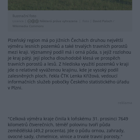
Ilustrační foto
Licence |
Některá práva vyhrazena
Foto |
David Paloch
/
Wikimedia Commons
Plzeňský region má po jižních Čechách druhou největší
výměru lesních pozemků a také trvalých travních porostů
mezi kraji. Významný podíl má i orná půda, s jejíž rozlohou
je kraj pátý. Její plocha dlouhodobě klesá ve prospěch
travních porostů a lesů. Z hlediska využití pozemků v kraji
jde o relativně vyváženou krajinu, kde je vysoký podíl
zalesněných ploch, řekla ČTK Lenka Křížová, vedoucí
informačních služeb pobočky Českého statistického úřadu
v Plzni.
reklama
"Celková výměra kraje činila k loňskému 31. prosinci 7649
kilometrů čtverečních, téměř polovinu tvoří půda
zemědělská (49,2 procenta). Jde o půdu ornou, zahrady,
ovocné sady, chmelnice, vinice a trvalé travní porosty,"