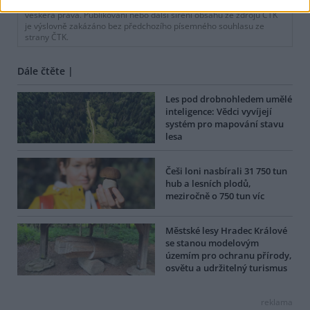
BEZK využívá agenturní zpravodajství ČTK, která si vyhrazuje
veškerá práva. Publikování nebo další šíření obsahu ze zdrojů ČTK
je výslovně zakázáno bez předchozího písemného souhlasu ze
strany ČTK.
Dále čtěte |
Les pod drobnohledem umělé
inteligence: Vědci vyvíjejí
systém pro mapování stavu
lesa
Češi loni nasbírali 31 750 tun
hub a lesních plodů,
meziročně o 750 tun víc
Městské lesy Hradec Králové
se stanou modelovým
územím pro ochranu přírody,
osvětu a udržitelný turismus
reklama