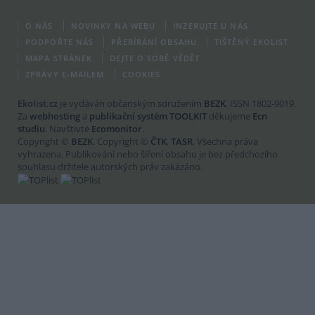
O NÁS
NOVINKY NA WEBU
INZERUJTE U NÁS
PODPOŘTE NÁS
PŘEBÍRÁNÍ OBSAHU
TIŠTĚNÝ EKOLIST
MAPA STRÁNEK
DEJTE O SOBĚ VĚDĚT
ZPRÁVY E-MAILEM
COOKIES
Ekolist.cz
je vydáván občanským sdružením
BEZK
. ISSN 1802-9019.
Za
webhosting
a
publikační systém TOOLKIT
děkujeme
Ecn
studiu
. Navštivte
Ecomonitor
.
Copyright ©
BEZK
. Copyright ©
ČTK
,
TASR
. Všechna práva
vyhrazena. Publikování nebo šíření obsahu je bez předchozího
souhlasu držitele autorských práv zakázáno.