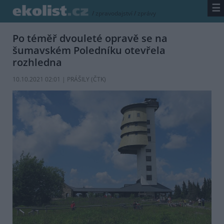
☰
/
zpravodajství
/
zprávy
Po téměř dvouleté opravě se na
šumavském Poledníku otevřela
rozhledna
10.10.2021 02:01 | PRÁŠILY (
ČTK
)