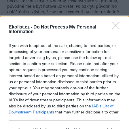
nocoviště v blízkosti rozhledny. Rekonstrukce se protáhla,
původně měla být hotová už v létě. Po odkrytí původního
opláštění se zjistilo, že se musí vyměnit na celé rozhledně.
Součástí rekonstrukce byla kromě nového infocentra také
úprava prostor pro expozici. Zatím jsou ale prázdné a
Ekolist.cz -
Do Not Process My Personal
hlavním lákadlem pro turisty je nyní vyhlídka.
Information
Na konci 60. let 20. století vznikl na Poledníku v nadmořské
výšce 1315 metrů vojenský areál pro sledování leteckého a
If you wish to opt-out of the sale, sharing to third parties, or
pozemního provozu v tehdejším sousedním západním
processing of your personal or sensitive information for
Německu a pro odposlechy a rušení televizního i radiového
targeted advertising by us, please use the below opt-out
signálu vysílačů umístěných za hranicemi. Do roku 1989
section to confirm your selection. Please note that after your
patřil Poledník do přísně střežené pohraniční oblasti, byl
opt-out request is processed you may continue seeing
izolován od okolního světa a nebyl ani vyznačen na většině
tehdejších map. Armáda ho opustila po roce 1990, o sedm
interest-based ads based on personal information utilized by
let později ho koupila správa parku. Věž, která měří 37
us or personal information disclosed to third parties prior to
metrů a na jejíž vrchol vede 227 schodů, byla přebudovaná
your opt-out. You may separately opt-out of the further
na rozhlednu a veřejnosti se otevřela v roce 1998.
disclosure of your personal information by third parties on the
Současná oprava tak byla první rozsáhlou rekonstrukcí po
IAB’s list of downstream participants. This information may
více než 20 letech.
also be disclosed by us to third parties on the
IAB’s List of
Downstream Participants
that may further disclose it to other
reklama
third parties.