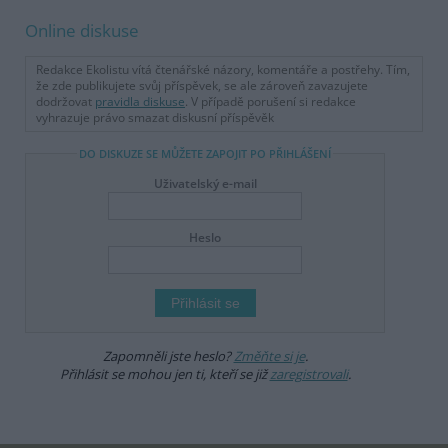
Online diskuse
Redakce Ekolistu vítá čtenářské názory, komentáře a postřehy. Tím,
že zde publikujete svůj příspěvek, se ale zároveň zavazujete
dodržovat
pravidla diskuse
. V případě porušení si redakce
vyhrazuje právo smazat diskusní příspěvěk
DO DISKUZE SE MŮŽETE ZAPOJIT PO PŘIHLÁŠENÍ
Uživatelský e-mail
Heslo
Zapomněli jste heslo?
Změňte si je
.
Přihlásit se mohou jen ti, kteří se již
zaregistrovali
.