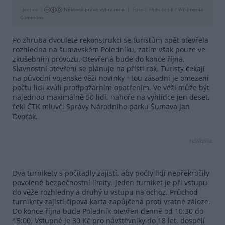
Licence |
Některá práva vyhrazena
Foto |
Huhulenik /
Wikimedia
Commons
Po zhruba dvouleté rekonstrukci se turistům opět otevřela
rozhledna na šumavském Poledníku, zatím však pouze ve
zkušebním provozu. Otevřená bude do konce října.
Slavnostní otevření se plánuje na příští rok. Turisty čekají
na původní vojenské věži novinky - tou zásadní je omezení
počtu lidí kvůli protipožárním opatřením. Ve věži může být
najednou maximálně 50 lidí, nahoře na vyhlídce jen deset,
řekl ČTK mluvčí Správy Národního parku Šumava Jan
Dvořák.
reklama
Dva turnikety s počítadly zajistí, aby počty lidí nepřekročily
povolené bezpečnostní limity. Jeden turniket je při vstupu
do věže rozhledny a druhý u vstupu na ochoz. Průchod
turnikety zajistí čipová karta zapůjčená proti vratné záloze.
Do konce října bude Poledník otevřen denně od 10:30 do
15:00. Vstupné je 30 Kč pro návštěvníky do 18 let, dospělí