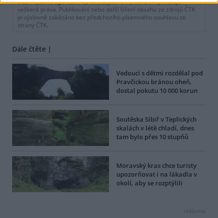
BEZK využívá agenturní zpravodajství ČTK, která si vyhrazuje
veškerá práva. Publikování nebo další šíření obsahu ze zdrojů ČTK
je výslovně zakázáno bez předchozího písemného souhlasu ze
strany ČTK.
Dále čtěte |
Vedoucí s dětmi rozdělal pod
Pravčickou bránou oheň,
dostal pokutu 10 000 korun
Soutěska Sibiř v Teplických
skalách v létě chladí, dnes
tam bylo přes 10 stupňů
Moravský kras chce turisty
upozorňovat i na lákadla v
okolí, aby se rozptýlili
reklama