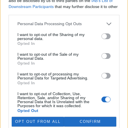
also be disclosed by us to third parties on the
IAB’s List of
Downstream Participants
that may further disclose it to other
third parties.
Personal Data Processing Opt Outs
I want to opt-out of the Sharing of my
personal data.
Opted In
tisknout
poslat
I want to opt-out of the Sale of my
Personal Data.
Opted In
BEZK využívá agenturní zpravodajství ČTK, která si vyhrazuje
veškerá práva. Publikování nebo další šíření obsahu ze zdrojů ČTK
je výslovně zakázáno bez předchozího písemného souhlasu ze
I want to opt-out of processing my
strany ČTK.
Personal Data for Targeted Advertising.
Opted In
Dále čtěte |
I want to opt-out of Collection, Use,
Retention, Sale, and/or Sharing of my
Personal Data that Is Unrelated with the
Co rozhoduje o kvalitě
Purposes for which it was collected.
kompostu? Výzkumníci
Opted Out
ukazují, jak z bioodpadu
vytěžit maximum
OPT OUT FROM ALL
CONFIRM