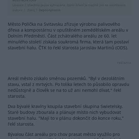
Licence |
Všechna práva vyhrazena. Další šíření je možné jen se souhlasem
autora
Zdroj |
Depositphotos
Město Polička na Svitavsku zřizuje výrobnu palivového
dřeva a kompostárnu v opuštěném zemědělském areálu v
Dolním Předměstí. Část zchátralého areálu ze 60. let
minulého století získala soukromá firma, která tam postaví
stavební halu. ČTK to řekl starosta Jaroslav Martinů (ODS).
reklama
Areál město získalo směnou pozemků. "Byl v dezolátním
stavu, vstal z mrtvých. Po tolika letech to působilo opravdu
nedůstojně a člověk se na to už ani nemohl dívat," řekl
starosta.
Dva bývalé kravíny koupila stavební skupina Swietelsky.
Staré budovy zbourala a plánuje místo nich vybudovat
stavební halu. "Mají to v plánu dokončit do konce roku,"
řekl starosta.
Bývalou část areálu pro chov prasat město využilo pro