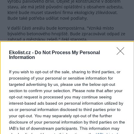
výrobu palivového dříví. Objekt je konstrukčně v dobrém
stavu, ale má ještě původní opláštění s obsahem azbestu,
které bude muset stavební firma ekologicky zlikvidovat.
Bude také potřeba udělat nové podlahy.
V další části areálu bude kompostárna. "Vzniká místo
bývalého betonového hnojiště. Bude zpracovávat odpad ze
zahrad a městskou zeleň," řekl starosta.
Ekolist.cz -
Do Not Process My Personal
reklama
Information
If you wish to opt-out of the sale, sharing to third parties, or
processing of your personal or sensitive information for
targeted advertising by us, please use the below opt-out
section to confirm your selection. Please note that after your
opt-out request is processed you may continue seeing
interest-based ads based on personal information utilized by
us or personal information disclosed to third parties prior to
your opt-out. You may separately opt-out of the further
disclosure of your personal information by third parties on the
IAB’s list of downstream participants. This information may