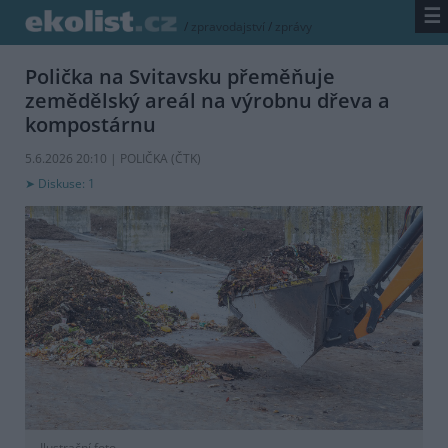
☰
/
zpravodajství
/
zprávy
Polička na Svitavsku přeměňuje
zemědělský areál na výrobnu dřeva a
kompostárnu
5.6.2026 20:10 | POLIČKA (
ČTK
)
Diskuse: 1
Ilustrační foto