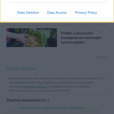
Věnujme půdě dostatečnou
péči, třiďme bioodpad a
kompostujme. Nová kampaň
Data Deletion
Data Access
Privacy Policy
se zaměřuje na podporu živé
půdy
Třídění a zpracování
bioodpadu se v Karlových
Varech zlepšilo
reklama
Online diskuse
Redakce Ekolistu vítá čtenářské názory, komentáře a postřehy. Tím,
že zde publikujete svůj příspěvek, se ale zároveň zavazujete
dodržovat
pravidla diskuse
. V případě porušení si redakce
vyhrazuje právo smazat diskusní příspěvěk
Všechny komentáře (1)
DO DISKUZE SE MŮŽETE ZAPOJIT PO PŘIHLÁŠENÍ