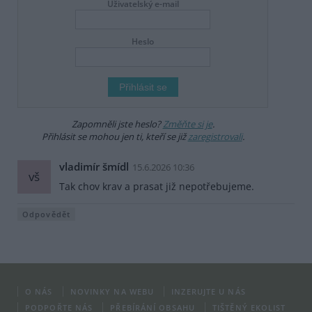
Uživatelský e-mail
Heslo
Zapomněli jste heslo?
Změňte si je
.
Přihlásit se mohou jen ti, kteří se již
zaregistrovali
.
vladimír šmídl
15.6.2026 10:36
vš
Tak chov krav a prasat již nepotřebujeme.
Odpovědět
O NÁS
NOVINKY NA WEBU
INZERUJTE U NÁS
PODPOŘTE NÁS
PŘEBÍRÁNÍ OBSAHU
TIŠTĚNÝ EKOLIST