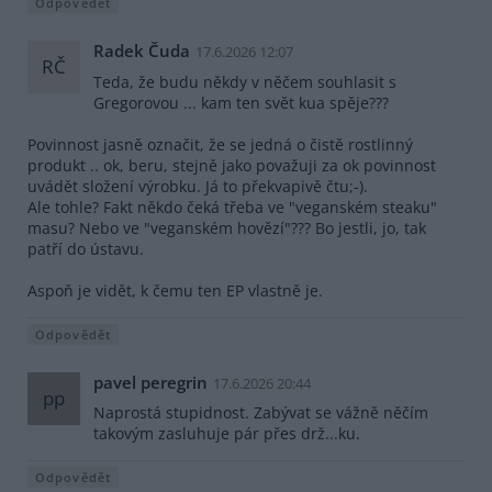
Odpovědět
Radek Čuda
17.6.2026 12:07
RČ
Teda, že budu někdy v něčem souhlasit s
Gregorovou ... kam ten svět kua spěje???
Povinnost jasně označit, že se jedná o čistě rostlinný
produkt .. ok, beru, stejně jako považuji za ok povinnost
uvádět složení výrobku. Já to překvapivě čtu;-).
Ale tohle? Fakt někdo čeká třeba ve "veganském steaku"
masu? Nebo ve "veganském hovězí"??? Bo jestli, jo, tak
patří do ústavu.
Aspoň je vidět, k čemu ten EP vlastně je.
Odpovědět
pavel peregrin
17.6.2026 20:44
pp
Naprostá stupidnost. Zabývat se vážně něčím
takovým zasluhuje pár přes drž...ku.
Odpovědět