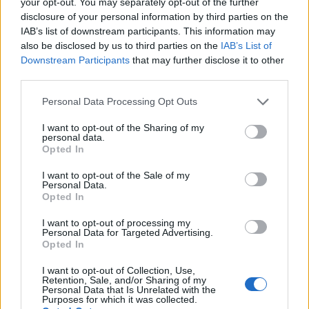
your opt-out. You may separately opt-out of the further
disclosure of your personal information by third parties on the
IAB’s list of downstream participants. This information may
also be disclosed by us to third parties on the
IAB’s List of
Downstream Participants
that may further disclose it to other
third parties.
Personal Data Processing Opt Outs
I want to opt-out of the Sharing of my
personal data.
Opted In
I want to opt-out of the Sale of my
Personal Data.
Opted In
tisknout
poslat
I want to opt-out of processing my
Personal Data for Targeted Advertising.
BEZK využívá agenturní zpravodajství ČTK, která si vyhrazuje
Opted In
veškerá práva. Publikování nebo další šíření obsahu ze zdrojů ČTK
je výslovně zakázáno bez předchozího písemného souhlasu ze
I want to opt-out of Collection, Use,
strany ČTK.
Retention, Sale, and/or Sharing of my
Personal Data that Is Unrelated with the
Purposes for which it was collected.
Dále čtěte |