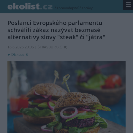
☰
/
zpravodajství
/
zprávy
Poslanci Evropského parlamentu
schválili zákaz nazývat bezmasé
alternativy slovy "steak" či "játra"
16.6.2026 20:06 | ŠTRASBURK (
ČTK
)
Diskuse: 6