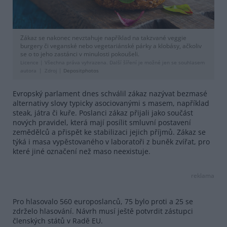
Zákaz se nakonec nevztahuje například na takzvané veggie
burgery či veganské nebo vegetariánské párky a klobásy, ačkoliv
se o to jeho zastánci v minulosti pokoušeli.
Licence |
Všechna práva vyhrazena. Další šíření je možné jen se souhlasem
autora
Zdroj |
Depositphotos
Evropský parlament dnes schválil zákaz nazývat bezmasé
alternativy slovy typicky asociovanými s masem, například
steak, játra či kuře. Poslanci zákaz přijali jako součást
nových pravidel, která mají posílit smluvní postavení
zemědělců a přispět ke stabilizaci jejich příjmů. Zákaz se
týká i masa vypěstovaného v laboratoři z buněk zvířat, pro
které jiné označení než maso neexistuje.
reklama
Pro hlasovalo 560 europoslanců, 75 bylo proti a 25 se
zdrželo hlasování. Návrh musí ještě potvrdit zástupci
členských států v Radě EU.