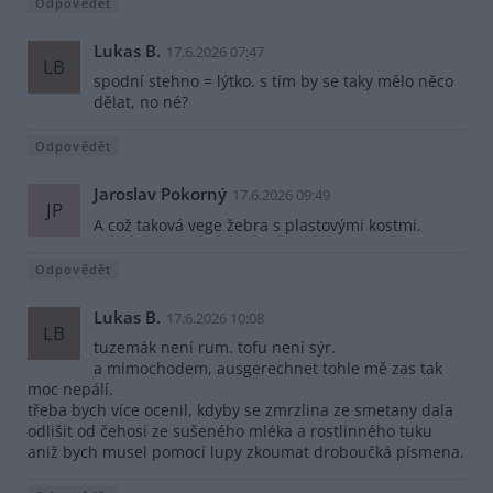
Odpovědět
Lukas B.
17.6.2026 07:47
LB
spodní stehno = lýtko. s tím by se taky mělo něco
dělat, no né?
Odpovědět
Jaroslav Pokorný
17.6.2026 09:49
JP
A což taková vege žebra s plastovými kostmi.
Odpovědět
Lukas B.
17.6.2026 10:08
LB
tuzemák není rum. tofu není sýr.
a mimochodem, ausgerechnet tohle mě zas tak
moc nepálí.
třeba bych více ocenil, kdyby se zmrzlina ze smetany dala
odlišit od čehosi ze sušeného mléka a rostlinného tuku
aniž bych musel pomocí lupy zkoumat droboučká písmena.