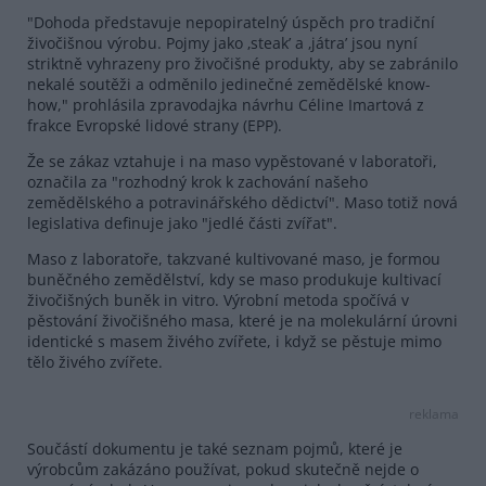
"Dohoda představuje nepopiratelný úspěch pro tradiční
živočišnou výrobu. Pojmy jako ‚steak’ a ‚játra’ jsou nyní
striktně vyhrazeny pro živočišné produkty, aby se zabránilo
nekalé soutěži a odměnilo jedinečné zemědělské know-
how," prohlásila zpravodajka návrhu Céline Imartová z
frakce Evropské lidové strany (EPP).
Že se zákaz vztahuje i na maso vypěstované v laboratoři,
označila za "rozhodný krok k zachování našeho
zemědělského a potravinářského dědictví". Maso totiž nová
legislativa definuje jako "jedlé části zvířat".
Maso z laboratoře, takzvané kultivované maso, je formou
buněčného zemědělství, kdy se maso produkuje kultivací
živočišných buněk in vitro. Výrobní metoda spočívá v
pěstování živočišného masa, které je na molekulární úrovni
identické s masem živého zvířete, i když se pěstuje mimo
tělo živého zvířete.
reklama
Součástí dokumentu je také seznam pojmů, které je
výrobcům zakázáno používat, pokud skutečně nejde o