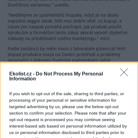
živočišnou variantou," uvedla.
"Nedělejme ze spotřebitelů hlupáky. Když je na obalu
napsáno veggie steak, lidé moc dobře vědí, co kupují, a
název jim naopak pomáhá pochopit, jak produkt použít.
Výrobcům a farmářům tento zákaz akorát vytvoří zbytečné
náklady na předělávání celého marketingu," míní.
Podle zastánců by mělo maso z laboratoře potenciál řešit
dopad produkce masa na životní prostředí a problémy
související s dobrými životními podmínkami zvířat,
potravinovou bezpečností a lidským zdravím. Na vývoji
pracuje řada start-upů, žádný široce dostupný produkt
Ekolist.cz -
Do Not Process My Personal
nicméně zatím na trhu není.
Information
reklama
If you wish to opt-out of the sale, sharing to third parties, or
processing of your personal or sensitive information for
targeted advertising by us, please use the below opt-out
section to confirm your selection. Please note that after your
opt-out request is processed you may continue seeing
interest-based ads based on personal information utilized by
us or personal information disclosed to third parties prior to