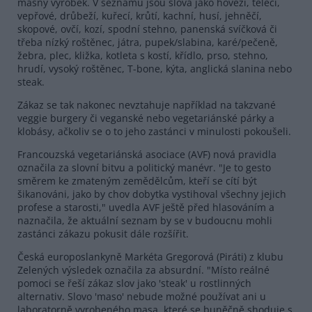
masný výrobek. V seznamu jsou slova jako hovězí, telecí,
vepřové, drůbeží, kuřecí, krůtí, kachní, husí, jehněčí,
skopové, ovčí, kozí, spodní stehno, panenská svíčková či
třeba nízký roštěnec, játra, pupek/slabina, karé/pečeně,
žebra, plec, kližka, kotleta s kostí, křídlo, prso, stehno,
hrudí, vysoký roštěnec, T-bone, kýta, anglická slanina nebo
steak.
Zákaz se tak nakonec nevztahuje například na takzvané
veggie burgery či veganské nebo vegetariánské párky a
klobásy, ačkoliv se o to jeho zastánci v minulosti pokoušeli.
Francouzská vegetariánská asociace (AVF) nová pravidla
označila za slovní bitvu a politický manévr. "Je to gesto
směrem ke zmateným zemědělcům, kteří se cítí být
šikanováni, jako by chov dobytka vystihoval všechny jejich
profese a starosti," uvedla AVF ještě před hlasováním a
naznačila, že aktuální seznam by se v budoucnu mohli
zastánci zákazu pokusit dále rozšířit.
Česká europoslankyně Markéta Gregorová (Piráti) z klubu
Zelených výsledek označila za absurdní. "Místo reálné
pomoci se řeší zákaz slov jako 'steak' u rostlinných
alternativ. Slovo 'maso' nebude možné používat ani u
laboratorně vyrobeného masa, které se buněčně shoduje s