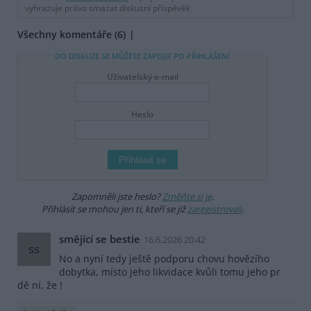
vyhrazuje právo smazat diskusní příspěvěk
Všechny komentáře (6)
DO DISKUZE SE MŮŽETE ZAPOJIT PO PŘIHLÁŠENÍ
Uživatelský e-mail
Heslo
Zapomněli jste heslo?
Změňte si je
.
Přihlásit se mohou jen ti, kteří se již
zaregistrovali
.
smějící se bestie
16.6.2026 20:42
ss
No a nyní tedy ještě podporu chovu hovězího
dobytka, místo jeho likvidace kvůli tomu jeho pr
dě ní, že !