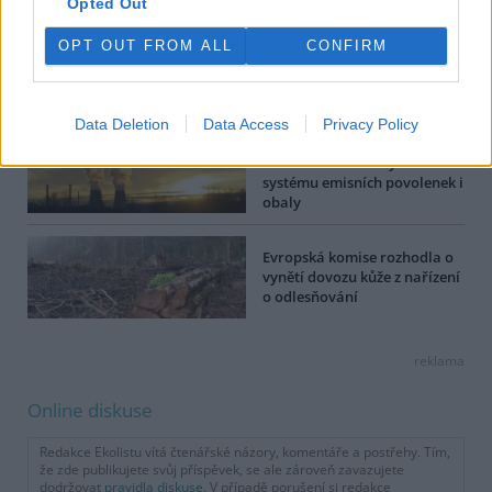
Opted Out
OPT OUT FROM ALL
CONFIRM
Státy EU finálně schválily
zákaz názvů steak či játra pro
bezmasé výrobky
Data Deletion
Data Access
Privacy Policy
Ministr Červený chce v
Bruselu řešit změny v
systému emisních povolenek i
obaly
Evropská komise rozhodla o
vynětí dovozu kůže z nařízení
o odlesňování
reklama
Online diskuse
Redakce Ekolistu vítá čtenářské názory, komentáře a postřehy. Tím,
že zde publikujete svůj příspěvek, se ale zároveň zavazujete
dodržovat
pravidla diskuse
. V případě porušení si redakce