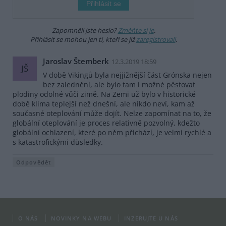
Zapomněli jste heslo?
Změňte si je
.
Přihlásit se mohou jen ti, kteří se již
zaregistrovali
.
Jaroslav Štemberk
12.3.2019 18:59
JŠ
V době Vikingů byla nejjižnější část Grónska nejen
bez zalednění, ale bylo tam i možné pěstovat
plodiny odolné vůči zimě. Na Zemi už bylo v historické
době klima teplejší než dnešní, ale nikdo neví, kam až
současné oteplování může dojít. Nelze zapomínat na to, že
globální oteplování je proces relativně pozvolný, kdežto
globální ochlazení, které po něm přichází, je velmi rychlé a
s katastrofickými důsledky.
Odpovědět
O NÁS
NOVINKY NA WEBU
INZERUJTE U NÁS