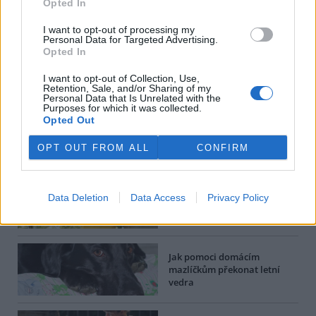
Opted In
I want to opt-out of processing my
Personal Data for Targeted Advertising.
Další informace |
Opted In
Líbil se vám článek?
Přispějte si na napsání dalšího
.
I want to opt-out of Collection, Use,
Retention, Sale, and/or Sharing of my
mmo
Personal Data that Is Unrelated with the
Purposes for which it was collected.
Opted Out
tisknout
poslat
OPT OUT FROM ALL
CONFIRM
Dále čtěte |
Web Vlny veder nově
Data Deletion
Data Access
Privacy Policy
informuje o tepelném stresu
v okresních městech
Jak pomoci domácím
mazlíčkům překonat letní
vedra