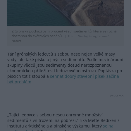
Z Grónska pochází osm procent všech sedimentů, které se ročně
dostanou do světových oceánů.
Foto |
Nicolaj Kroeg Larsen /
Nature
Tání grónských ledovců s sebou nese nejen velké masy
vody, ale také písku a jiných sedimentů. Podle mezinárodní
skupiny vědců jsou sedimenty dosud nerozpoznanou
ekonomickou příležitostí ledovcového ostrova. Poptávka po
píscích totiž stoupá a
sehnat dobrý stavební písek začíná
být problém
.
reklama
„Tající ledovce s sebou nesou ohromné množství
sedimentů z vnitrozemí na pobřeží,“ říká Mette Bedixen z
Institutu arktického a alpinského výzkumu, který
se na