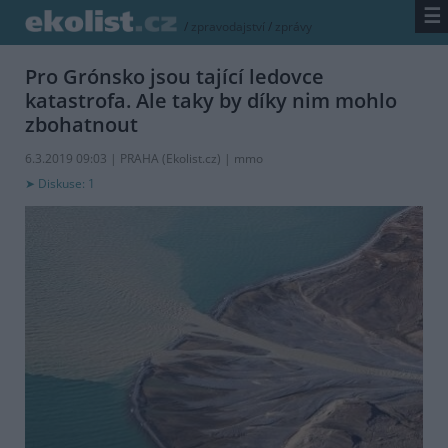
☰
/
zpravodajství
/
zprávy
Pro Grónsko jsou tající ledovce
katastrofa. Ale taky by díky nim mohlo
zbohatnout
6.3.2019 09:03 | PRAHA (
Ekolist.cz
) | mmo
Diskuse: 1