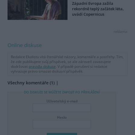
Západní Evropa zažila
rekordně teplý začátek léta,
uvádí Copernicus
reklama
Online diskuse
Redakce Ekolistu vítá čtenářské názory, komentáře a postřehy. Tím,
že zde publikujete svůj příspěvek, se ale zároveň zavazujete
dodržovat
pravidla diskuse
. V případě porušení si redakce
vyhrazuje právo smazat diskusní příspěvěk
Všechny komentáře (1)
DO DISKUZE SE MŮŽETE ZAPOJIT PO PŘIHLÁŠENÍ
Uživatelský e-mail
Heslo