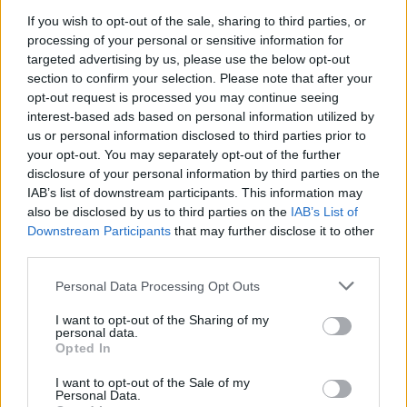
mohla by teoreticky poškodit nedotčenou krajinu Arktidy.
If you wish to opt-out of the sale, sharing to third parties, or
Studie proto doporučuje pečlivé zvážení
processing of your personal or sensitive information for
environmentálních dopadů a zapojení veřejnosti.
targeted advertising by us, please use the below opt-out
section to confirm your selection. Please note that after your
reklama
opt-out request is processed you may continue seeing
interest-based ads based on personal information utilized by
us or personal information disclosed to third parties prior to
your opt-out. You may separately opt-out of the further
disclosure of your personal information by third parties on the
IAB’s list of downstream participants. This information may
also be disclosed by us to third parties on the
IAB’s List of
Downstream Participants
that may further disclose it to other
third parties.
Personal Data Processing Opt Outs
I want to opt-out of the Sharing of my
personal data.
Opted In
I want to opt-out of the Sale of my
Personal Data.