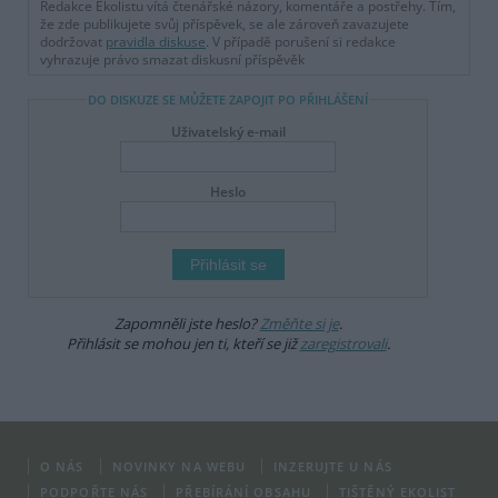
Redakce Ekolistu vítá čtenářské názory, komentáře a postřehy. Tím,
že zde publikujete svůj příspěvek, se ale zároveň zavazujete
dodržovat
pravidla diskuse
. V případě porušení si redakce
vyhrazuje právo smazat diskusní příspěvěk
DO DISKUZE SE MŮŽETE ZAPOJIT PO PŘIHLÁŠENÍ
Uživatelský e-mail
Heslo
Zapomněli jste heslo?
Změňte si je
.
Přihlásit se mohou jen ti, kteří se již
zaregistrovali
.
O NÁS
NOVINKY NA WEBU
INZERUJTE U NÁS
PODPOŘTE NÁS
PŘEBÍRÁNÍ OBSAHU
TIŠTĚNÝ EKOLIST