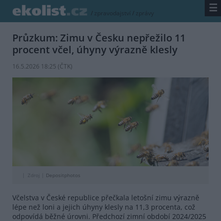
☰
/
zpravodajství
/
zprávy
Průzkum: Zimu v Česku nepřežilo 11
procent včel, úhyny výrazně klesly
16.5.2026 18:25 (
ČTK
)
Zdroj |
Depositphotos
Včelstva v České republice přečkala letošní zimu výrazně
lépe než loni a jejich úhyny klesly na 11,3 procenta, což
odpovídá běžné úrovni. Předchozí zimní období 2024/2025