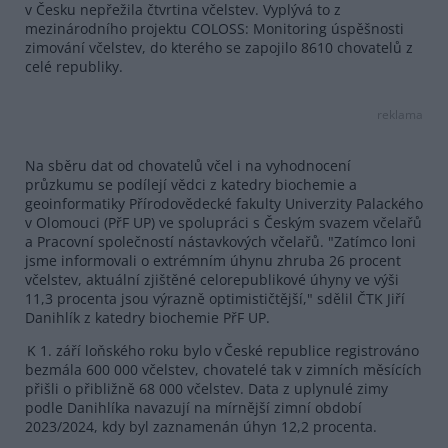
v Česku nepřežila čtvrtina včelstev. Vyplývá to z
mezinárodního projektu COLOSS: Monitoring úspěšnosti
zimování včelstev, do kterého se zapojilo 8610 chovatelů z
celé republiky.
reklama
Na sběru dat od chovatelů včel i na vyhodnocení
průzkumu se podílejí vědci z katedry biochemie a
geoinformatiky Přírodovědecké fakulty Univerzity Palackého
v Olomouci (PřF UP) ve spolupráci s Českým svazem včelařů
a Pracovní společností nástavkových včelařů. "Zatímco loni
jsme informovali o extrémním úhynu zhruba 26 procent
včelstev, aktuální zjištěné celorepublikové úhyny ve výši
11,3 procenta jsou výrazně optimističtější," sdělil ČTK Jiří
Danihlík z katedry biochemie PřF UP.
K 1. září loňského roku bylo v České republice registrováno
bezmála 600 000 včelstev, chovatelé tak v zimních měsících
přišli o přibližně 68 000 včelstev. Data z uplynulé zimy
podle Danihlíka navazují na mírnější zimní období
2023/2024, kdy byl zaznamenán úhyn 12,2 procenta.