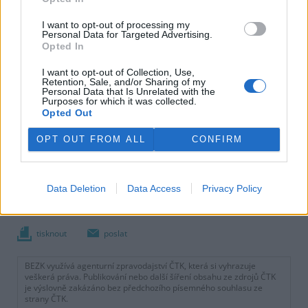
I want to opt-out of processing my
Personal Data for Targeted Advertising.
Opted In
I want to opt-out of Collection, Use,
Retention, Sale, and/or Sharing of my
Personal Data that Is Unrelated with the
Purposes for which it was collected.
Opted Out
OPT OUT FROM ALL
CONFIRM
Data Deletion
Data Access
Privacy Policy
tisknout
poslat
BEZK využívá agenturní zpravodajství ČTK, která si vyhrazuje
veškerá práva. Publikování nebo další šíření obsahu ze zdrojů ČTK
je výslovně zakázáno bez předchozího písemného souhlasu ze
strany ČTK.