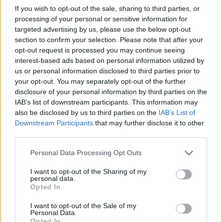
If you wish to opt-out of the sale, sharing to third parties, or
Z průzkumu mezi chovateli vyplynulo, že včelaři si často
processing of your personal or sensitive information for
stěžují na zkracující se zimní období, kvůli kterému se
targeted advertising by us, please use the below opt-out
včelstva vyčerpávají a poskytují roztočům ideální podmínky
section to confirm your selection. Please note that after your
pro šíření obávané varroázy. "V komentářích velmi často
opt-out request is processed you may continue seeing
narážíme na stížnosti ohledně nekoordinovaného plošného
interest-based ads based on personal information utilized by
léčení v daných lokalitách. Pokud včelař svá včelstva
us or personal information disclosed to third parties prior to
poctivě ošetří, ale jeho soused péči zanedbá, dochází k
your opt-out. You may separately opt-out of the further
masivním reinvazím roztoče Varroa destructor a
následným loupežím, které oslabená včelstva definitivně
disclosure of your personal information by third parties on the
dorazí," uvedl Jan Brus z katedry geoinformatiky PřF UP.
IAB’s list of downstream participants. This information may
also be disclosed by us to third parties on the
IAB’s List of
Vědci se pomocí klimatických dat a informací o úhynech
Downstream Participants
that may further disclose it to other
v jednotlivých lokalitách pokusí vyvinout model, díky
third parties.
kterému budou moci lépe předvídat problémy s varroázou
a upravit harmonogram ošetřování.
Personal Data Processing Opt Outs
reklama
I want to opt-out of the Sharing of my
personal data.
Opted In
I want to opt-out of the Sale of my
Personal Data.
Opted In