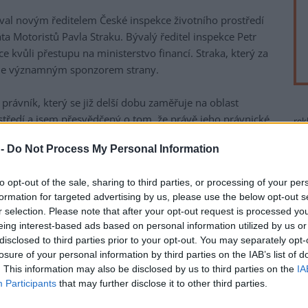
oval novým ředitelem České inspekce životního prostředí
ta Motoristů Pavla Straku. Bývalý ředitel inspekce Petr
e kvůli přestupu na ministerstvo financí. Straka, který za
, je významným sponzorem strany.
právník, který se již delší dobu zaměřuje na oblast
středí a jsem přesvědčený o tom, že právě jeho právnické
rek
otou pro další rozvoj jedné z našich nejdůležitějších
 -
Do Not Process My Personal Information
ervený.
r Hladík (KDU-ČSL) výběr kandidáta kritizuje. "Ochrana
to opt-out of the sale, sharing to third parties, or processing of your per
pěly zásadní ránu. Do čela instituce, která má dohlížet na
formation for targeted advertising by us, please use the below opt-out s
t znečišťování naší přírody, nastupuje podnikatel v
r selection. Please note that after your opt-out request is processed y
eing interest-based ads based on personal information utilized by us or
a nad odborností, zákony i racionalitou," napsal Hladík na
disclosed to third parties prior to your opt-out. You may separately opt-
losure of your personal information by third parties on the IAB’s list of
. This information may also be disclosed by us to third parties on the
IA
 komise jako nejvhodnějšího uchazeče z celkových šesti
Participants
that may further disclose it to other third parties.
o, z toho, které ministerstvo vyhlásilo v polovině února,
vání nového ředitele ČIŽP vedl úřad ředitel odboru