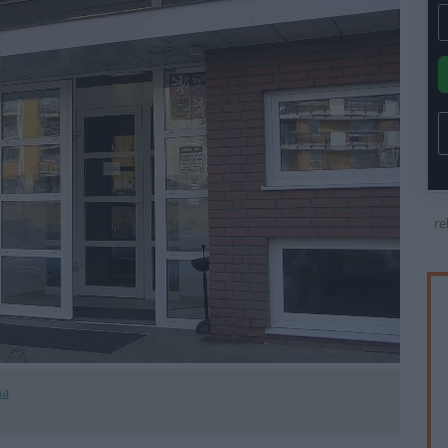
re
na