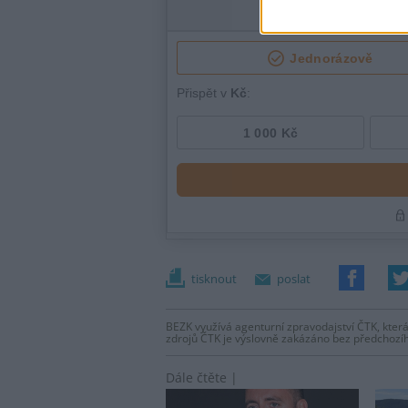
tisknout
poslat
BEZK využívá agenturní zpravodajství ČTK, která
zdrojů ČTK je výslovně zakázáno bez předchozí
Dále čtěte |