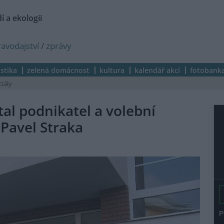
í a ekologii
ravodajství
/
zprávy
istika
zelená domácnost
kultura
kalendář akcí
fotobank
ciály
tal podnikatel a volební
Pavel Straka