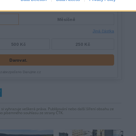
 si vyhrazuje veškerá práva. Publikování nebo další šíření obsahu ze
ho písemného souhlasu ze strany ČTK.