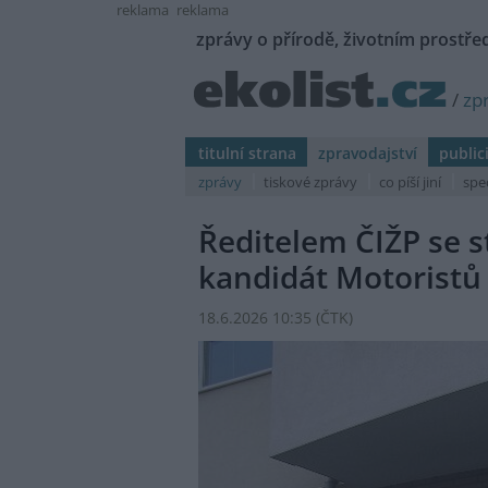
reklama
reklama
zprávy o přírodě, životním prostřed
/
zp
titulní strana
zpravodajství
public
zprávy
tiskové zprávy
co píší jiní
spe
Ředitelem ČIŽP se s
kandidát Motoristů 
18.6.2026 10:35 (
ČTK
)