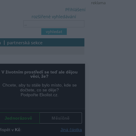
reklama
Přihlášení
rozšířené vyhledávání
a
partnerská sekce