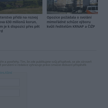
terstvo přidá na rozvoj
Opozice požádala o svolání
ova 630 milionů korun,
mimořádné schůze výboru
m je k dispozici přes pět
kvůli ředitelům KRNAP a ČIŽP
rd
ře a postřehy. Tím, že zde publikujete svůj příspěvek, se ale zároveň
dě porušení si redakce vyhrazuje právo smazat diskusní příspěvěk
ŘIHLÁŠENÍ