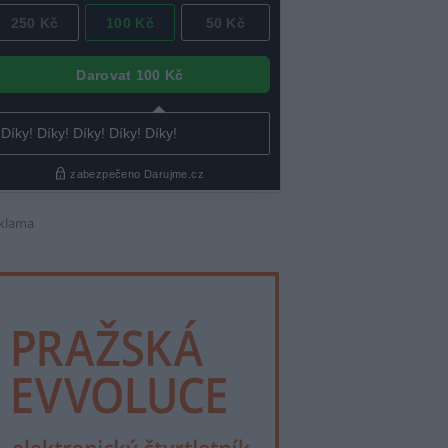
klama