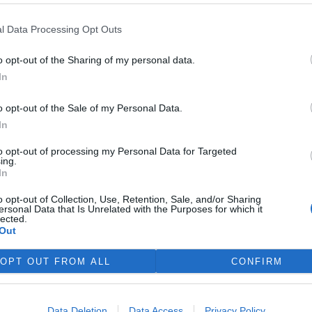
a integrované prevence Oldřich Jarolím.
l Data Processing Opt Outs
tel inspekce plánuje navázat na své předchůdce, kteří
moderní, otevřený a transparentní úřad. "Jsem přesvědčen,
o opt-out of the Sharing of my personal data.
edný a odborně silný, ale musí být také předvídatelný,
In
aci s veřejností i kontrolovanými subjekty," uvedl Straka
o opt-out of the Sale of my Personal Data.
In
votního prostředí. Dohlíží na dodržování právních
 v České republice. Kontroluje například ochranu ovzduší,
to opt-out of processing my Personal Data for Targeted
ing.
ádání s odpady a má pravomoc dělat kontroly u firem i
In
at pokuty či nápravná opatření.
o opt-out of Collection, Use, Retention, Sale, and/or Sharing
ersonal Data that Is Unrelated with the Purposes for which it
lected.
Out
OPT OUT FROM ALL
CONFIRM
Data Deletion
Data Access
Privacy Policy