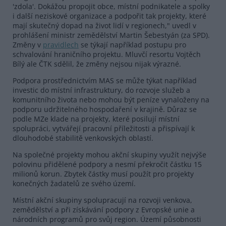
'zdola'. Dokážou propojit obce, místní podnikatele a spolky
i další neziskové organizace a podpořit tak projekty, které
mají skutečný dopad na život lidí v regionech," uvedl v
prohlášení ministr zemědělství Martin Šebestyán (za SPD).
Změny v
pravidlech
se týkají například postupu pro
schvalování hraničního projektu. Mluvčí resortu Vojtěch
Bílý ale ČTK sdělil, že změny nejsou nijak výrazné.
Podpora prostřednictvím MAS se může týkat například
investic do místní infrastruktury, do rozvoje služeb a
komunitního života nebo mohou být peníze vynaloženy na
podporu udržitelného hospodaření v krajině. Důraz se
podle MZe klade na projekty, které posilují místní
spolupráci, vytvářejí pracovní příležitosti a přispívají k
dlouhodobé stabilitě venkovských oblastí.
Na společné projekty mohou akční skupiny využít nejvýše
polovinu přidělené podpory a nesmí překročit částku 15
milionů korun. Zbytek částky musí použít pro projekty
konečných žadatelů ze svého území.
Místní akční skupiny spolupracují na rozvoji venkova,
zemědělství a při získávání podpory z Evropské unie a
národních programů pro svůj region. Území působnosti