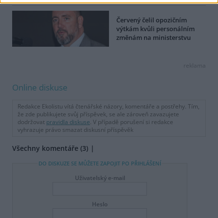
Červený čelil opozičním
výtkám kvůli personálním
změnám na ministerstvu
reklama
Online diskuse
Redakce Ekolistu vítá čtenářské názory, komentáře a postřehy. Tím,
že zde publikujete svůj příspěvek, se ale zároveň zavazujete
dodržovat
pravidla diskuse
. V případě porušení si redakce
vyhrazuje právo smazat diskusní příspěvěk
Všechny komentáře (3)
DO DISKUZE SE MŮŽETE ZAPOJIT PO PŘIHLÁŠENÍ
Uživatelský e-mail
Heslo