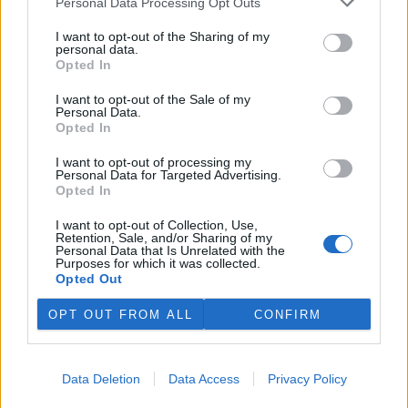
Personal Data Processing Opt Outs
I want to opt-out of the Sharing of my
personal data.
Opted In
tisknout
poslat
I want to opt-out of the Sale of my
Personal Data.
BEZK využívá agenturní zpravodajství ČTK, která si vyhrazuje
Opted In
veškerá práva. Publikování nebo další šíření obsahu ze zdrojů ČTK
je výslovně zakázáno bez předchozího písemného souhlasu ze
I want to opt-out of processing my
strany ČTK.
Personal Data for Targeted Advertising.
Opted In
Dále čtěte |
I want to opt-out of Collection, Use,
Retention, Sale, and/or Sharing of my
Ministerstvo životního
Personal Data that Is Unrelated with the
Purposes for which it was collected.
prostředí podle Červeného
Opted Out
rozpracovalo všechny úkoly.
Vyzdvihl boj proti opatřením
EU
OPT OUT FROM ALL
CONFIRM
Opozice požádala o svolání
mimořádné schůze výboru
Data Deletion
Data Access
Privacy Policy
kvůli ředitelům KRNAP a ČIŽP