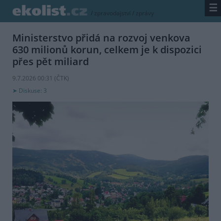
☰
/
zpravodajství
/
zprávy
Ministerstvo přidá na rozvoj venkova
630 milionů korun, celkem je k dispozici
přes pět miliard
9.7.2026 00:31 (
ČTK
)
Diskuse: 3