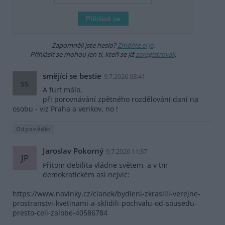
Zapomněli jste heslo?
Změňte si je
.
Přihlásit se mohou jen ti, kteří se již
zaregistrovali
.
smějící se bestie
9.7.2026 08:41
ss
A furt málo,
při porovnávání zpětného rozdělování daní na
osobu - viz Praha a venkov, no !
Odpovědět
Jaroslav Pokorný
9.7.2026 11:37
JP
Přitom debilita vládne světem, a v tm
demokratickém asi nejvíc:
https://www.novinky.cz/clanek/bydleni-zkraslili-verejne-
prostranstvi-kvetinami-a-sklidili-pochvalu-od-sousedu-
presto-celi-zalobe-40586784