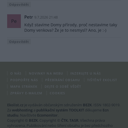
Odpovědět
Petr
9.7.2026 21:48
Pe
Když stavíme Domy přírody, proč nestavíme taky
Domy venkova? Že je to nesmysl? Ano, je :-)
Odpovědět
O NÁS
NOVINKY NA WEBU
INZERUJTE U NÁS
PODPOŘTE NÁS
PŘEBÍRÁNÍ OBSAHU
TIŠTĚNÝ EKOLIST
MAPA STRÁNEK
DEJTE O SOBĚ VĚDĚT
ZPRÁVY E-MAILEM
COOKIES
Ekolist.cz
je vydáván občanským sdružením
BEZK
. ISSN 1802-9019.
Za
webhosting
a
publikační systém TOOLKIT
děkujeme
Ecn
studiu
. Navštivte
Ecomonitor
.
Copyright ©
BEZK
. Copyright ©
ČTK
,
TASR
. Všechna práva
vyhrazena. Publikování nebo šíření obsahu je bez předchozího