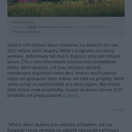
Ilustrační foto
Licence |
Některá práva vyhrazena
Foto |
Ondrej.konicek /
Wikimeda Commons
Dalších 630 milionů korun dostanou na dotacích do roku
2027 místní akční skupiny (MAS) v programu na rozvoj
venkova, dohromady tak mají k dispozici přes pět miliard
korun. ČTK o tom informovalo ministerstvo zemědělství
(MZe). Akční skupiny, což jsou sdružení občanů,
neziskových organizací nebo obcí, mohou využít peníze
nejen na spolupráci mezi sebou, ale také na projekty, které
samy uznají za nejdůležitější pro daný region. Aby mohly
MAS čerpat nové prostředky, musejí do konce června 2027
předložit své přepracované
projekty
.
reklama
"Místní akční skupiny jsou dobrým příkladem, jak má
fungovat rozvoj venkova na základě takzvaného přístupu