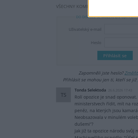
VŠECHNY KOMENTÁŘE (6)
DO DISKUZE SE MŮŽETE ZAPOJIT PO P
Uživatelský e-mail
Heslo
Zapomněli jste heslo?
Změňte
Přihlásit se mohou jen ti, kteří se již
Tonda Selektoda
26.6.2026 17:43
TS
Rolí opozice je snad oponovat
ministerstvech řídit, mít na ro
peněz, na kterých jsou kamarád
Neobsazovala v minulém volebn
dušemi“?
Jak již ta opozice národu svůj n
Machiavelliho pravidlo: "Účel s