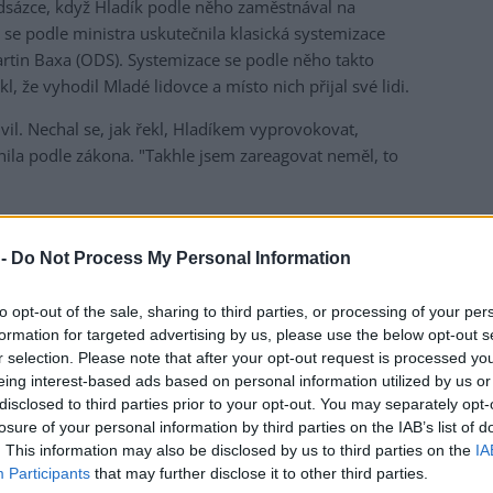
nadsázce, když Hladík podle něho zaměstnával na
 se podle ministra uskutečnila klasická systemizace
artin Baxa (ODS). Systemizace se podle něho takto
 že vyhodil Mladé lidovce a místo nich přijal své lidi.
il. Nechal se, jak řekl, Hladíkem vyprovokovat,
nila podle zákona. "Takhle jsem zareagovat neměl, to
ch ústních interpelacích. Po Červeném chtěl, aby záležitost
jasnil. Červený zopakoval, že jeho dopolední vyjádření
 -
Do Not Process My Personal Information
na pravdě. Po systemizaci podle něho ubylo v oddělení
dešla na mateřskou dovolenou a několik pracovníků
to opt-out of the sale, sharing to third parties, or processing of your per
m loňského roku. "Neudržel jsem se, chtěl jsem dát prostě
formation for targeted advertising by us, please use the below opt-out s
trovi," řekl.
r selection. Please note that after your opt-out request is processed y
eing interest-based ads based on personal information utilized by us or
disclosed to third parties prior to your opt-out. You may separately opt-
losure of your personal information by third parties on the IAB’s list of
. This information may also be disclosed by us to third parties on the
IA
Participants
that may further disclose it to other third parties.