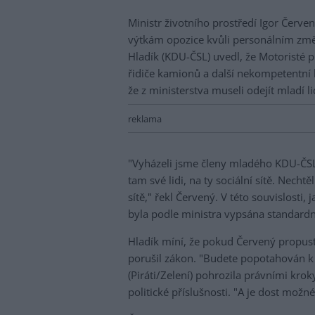
Ministr životního prostředí Igor Červen
výtkám opozice kvůli personálním změ
Hladík (KDU-ČSL) uvedl, že Motoristé pr
řidiče kamionů a další nekompetentní 
že z ministerstva museli odejít mladí li
reklama
"Vyházeli jsme členy mladého KDU-ČSL, k
tam své lidi, na ty sociální sítě. Nech
sítě," řekl Červený. V této souvislosti,
byla podle ministra vypsána standardn
Hladík míní, že pokud Červený propusti
porušil zákon. "Budete popotahován k 
(Piráti/Zelení) pohrozila právními kro
politické příslušnosti. "A je dost možn