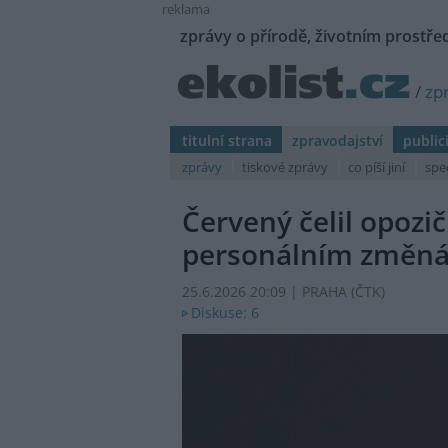
reklama
zprávy o přírodě, životním prostřed
/
zp
titulní strana
zpravodajství
public
zprávy
tiskové zprávy
co píší jiní
spe
Červený čelil opozi
personálním změná
25.6.2026 20:09 | PRAHA (
ČTK
)
Diskuse: 6