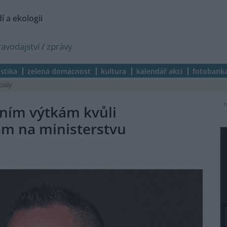
í a ekologii
ravodajství
/
zprávy
istika
zelená domácnost
kultura
kalendář akcí
fotobank
ciály
r
čním výtkám kvůli
m na ministerstvu