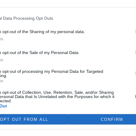
 si vyhrazuje veškerá práva. Publikování nebo další šíření obsahu ze
ho písemného souhlasu ze strany ČTK.
l Data Processing Opt Outs
re
o opt-out of the Sharing of my personal data.
In
o opt-out of the Sale of my Personal Data.
In
terstvo přidá na rozvoj
Opozice požádala o svolání
ova 630 milionů korun,
mimořádné schůze výboru
to opt-out of processing my Personal Data for Targeted
m je k dispozici přes pět
kvůli ředitelům KRNAP a ČIŽP
ing.
rd
In
o opt-out of Collection, Use, Retention, Sale, and/or Sharing
ersonal Data that Is Unrelated with the Purposes for which it
lected.
Out
OPT OUT FROM ALL
CONFIRM
ře a postřehy. Tím, že zde publikujete svůj příspěvek, se ale zároveň
dě porušení si redakce vyhrazuje právo smazat diskusní příspěvěk