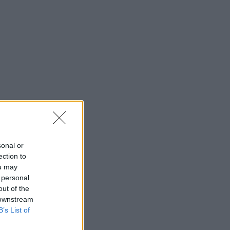
sonal or
ection to
ou may
 personal
out of the
 downstream
B’s List of