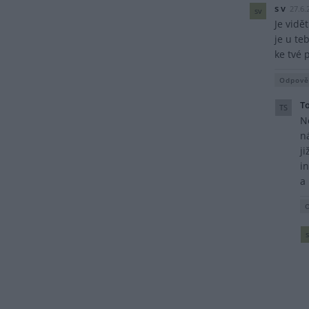
s v
27.6.
sv
Je vidě
je u te
ke tvé 
Odpově
T
TS
N
n
j
i
a
s