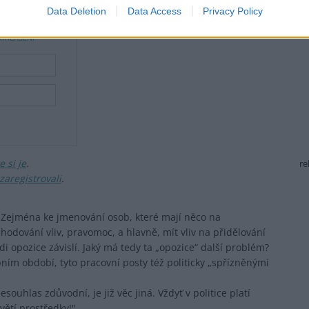
Data Deletion
Data Access
Privacy Policy
ŘIHLÁŠENÍ
 si je
.
re
zaregistrovali
.
. Zejména ke jmenování osob, které mají něco na
zhodování vliv, pravomoc, a hlavně, mít vliv na přidělování
i opozice závislí. Jaký má tedy ta „opozice“ další problém?
ím období, tyto pracovní posty též politicky „spřízněnými
esouhlas zdůvodní, je již věc jiná. Vždyť v politice platí
větí prostředky!".