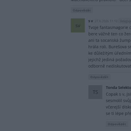
Odpovědět
s v
27.6.2026 11:10
Reaguj
sv
Tvoje fantasmagorie 
bere vážně ten co žer
ani ta socanská žump
hrála roli. Burešova s
ke důležitým úředním
jejichž jediná požado
odborně nediskutovat,
Odpovědět
Tonda Selekt
TS
Copak s v, js
sesmolil svů
včerejší disk
se ti lépe p
Odpovědět