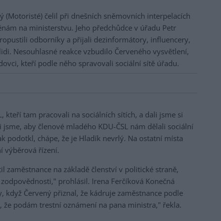
ý (Motoristé) čelil při dnešních sněmovních interpelacích
nám na ministerstvu. Jeho předchůdce v úřadu Petr
opustili odborníky a přijali dezinformátory, influencery,
lidi. Nesouhlasné reakce vzbudilo Červeného vysvětlení,
dovci, kteří podle něho spravovali sociální sítě úřadu.
teří tam pracovali na sociálních sítích, a dali jsme si
těli jsme, aby členové mladého KDU-ČSL nám dělali sociální
 jak podotkl, chápe, že je Hladík nevrlý. Na ostatní místa
í výběrová řízení.
l zaměstnance na základě členství v politické straně,
zodpovědnosti," prohlásil. Irena Ferčíková Konečná
ky, když Červený přiznal, že kádruje zaměstnance podle
é, že podám trestní oznámení na pana ministra," řekla.