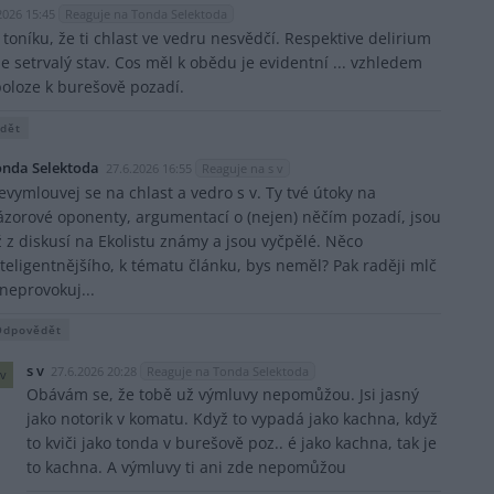
2026 15:45
Reaguje na Tonda Selektoda
t toníku, že ti chlast ve vedru nesvědčí. Respektive delirium
be setrvalý stav. Cos měl k obědu je evidentní ... vzhledem
poloze k burešově pozadí.
dět
onda Selektoda
27.6.2026 16:55
Reaguje na s v
evymlouvej se na chlast a vedro s v. Ty tvé útoky na
ázorové oponenty, argumentací o (nejen) něčím pozadí, jsou
iž z diskusí na Ekolistu známy a jsou vyčpělé. Něco
nteligentnějšího, k tématu článku, bys neměl? Pak raději mlč
 neprovokuj...
Odpovědět
s v
27.6.2026 20:28
Reaguje na Tonda Selektoda
v
Obávám se, že tobě už výmluvy nepomůžou. Jsi jasný
jako notorik v komatu. Když to vypadá jako kachna, když
to kviči jako tonda v burešově poz.. é jako kachna, tak je
to kachna. A výmluvy ti ani zde nepomůžou