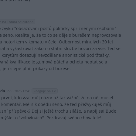
e na Tonda Selektoda
o zvyku "obsazování postů politicky spřízněnými osobami"
e seno. Realita je, že to co se děje s burešem neprovozovala
a notorikem v komatu v čele. Odbornost minulých 30 let
naha vykastrovat zákon o státní službě hovoří za vše. Teď se
 korytům dosazují nevzdělané anonistické podržtašky,
vaná kvalifikace je gumová páteř a ochota neptat se a
 jen slepě plnit příkazy od bureše.
oda
27.6.2026 13:41
Reaguje na s v
i první, kdo vzal můj názor až tak vážně, že na něj musel
j komentář. Měl’s k obědu seno, že teď přežvykuješ můj
usní příspěvek? Dej si ještě trochu siláže, a napij sa! Bude
řemýšlet o "volovinách". Pozdravuj svého chovatele!