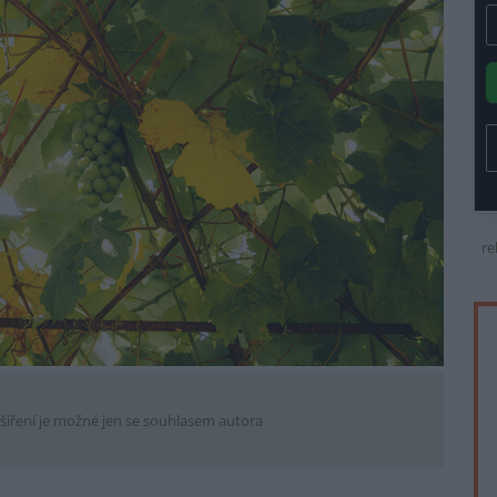
re
šíření je možné jen se souhlasem autora