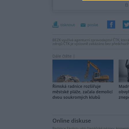
tisknout
poslat
BEZK využívá agenturní zpravodajství ČTK, která
zdrojů ČTK je výslovně zakázáno bez předchozí
Dále čtěte |
Římská radnice rozšiřuje
Madri
městské pláže, začala demolicí
obvyk
dvou soukromých klubů
znep
Online diskuse
Redakce Ekolistu vítá čtenářské názory, komentá