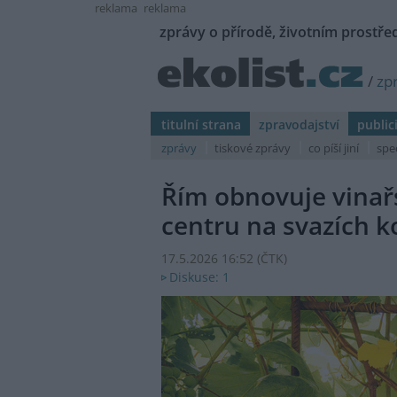
reklama
reklama
zprávy o přírodě, životním prostřed
/
zp
titulní strana
zpravodajství
public
zprávy
tiskové zprávy
co píší jiní
spe
Řím obnovuje vinařs
centru na svazích k
17.5.2026 16:52 (
ČTK
)
Diskuse: 1