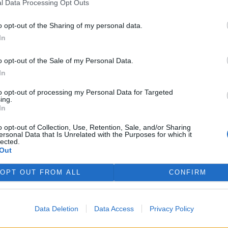
l Data Processing Opt Outs
 ve spolupráci s městským úřadem pro ochranu životního
o opt-out of the Sharing of my personal data.
In
o opt-out of the Sale of my Personal Data.
In
to opt-out of processing my Personal Data for Targeted
ing.
In
o opt-out of Collection, Use, Retention, Sale, and/or Sharing
ersonal Data that Is Unrelated with the Purposes for which it
lected.
Out
OPT OUT FROM ALL
CONFIRM
Data Deletion
Data Access
Privacy Policy