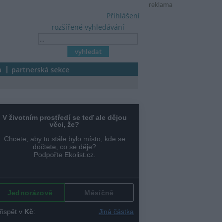
reklama
Přihlášení
rozšířené vyhledávání
a
partnerská sekce