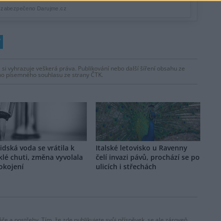
 si vyhrazuje veškerá práva. Publikování nebo další šíření obsahu ze
ho písemného souhlasu ze strany ČTK.
dská voda se vrátila k
Italské letovisko u Ravenny
lé chuti, změna vyvolala
čelí invazi pávů, prochází se po
okojení
ulicích i střechách
ře a postřehy. Tím, že zde publikujete svůj příspěvek, se ale zároveň