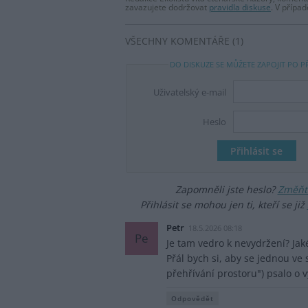
zavazujete dodržovat
pravidla diskuse
. V přípa
VŠECHNY KOMENTÁŘE (1)
DO DISKUZE SE MŮŽETE ZAPOJIT PO P
Uživatelský e-mail
Heslo
Zapomněli jste heslo?
Změňte
Přihlásit se mohou jen ti, kteří se již
Petr
18.5.2026 08:18
Pe
Je tam vedro k nevydržení? Jaké
Přál bych si, aby se jednou ve
přehřívání prostoru") psalo o 
Odpovědět