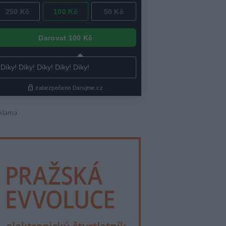
klama