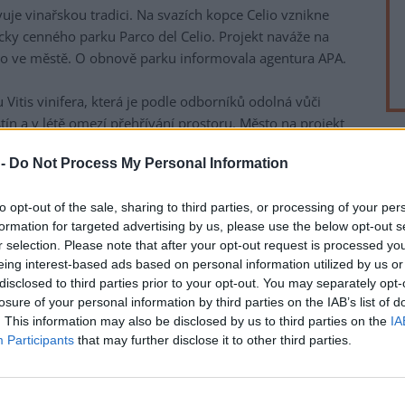
je vinařskou tradici. Na svazích kopce Celio vznikne
cky cenného parku Parco del Celio. Projekt naváže na
ímo ve městě. O obnově parku informovala agentura APA.
Vitis vinifera, která je podle odborníků odolná vůči
ín a v létě omezí přehřívání prostoru. Město na projekt
č).
rek
 -
Do Not Process My Personal Information
áří v parku Parco di San Sisto nedaleko Celia. Společnost
 klimatické senzory napájené solární energií. Přístroje
to opt-out of the sale, sharing to third parties, or processing of your per
 intenzitu slunečního záření i znečištění prachovými
formation for targeted advertising by us, please use the below opt-out s
ozšíří vinice také do Parco del Celio.
r selection. Please note that after your opt-out request is processed y
eing interest-based ads based on personal information utilized by us or
u kulturou a sahá až do osmého století před naším
disclosed to third parties prior to your opt-out. You may separately opt-
a Alfonsiová. Vinařství podle ní kdysi sloužilo i jako
losure of your personal information by third parties on the IAB’s list of
. This information may also be disclosed by us to third parties on the
IA
pomínají názvy některých míst, například kopce Monte
Participants
that may further disclose it to other third parties.
rověku postupně vznikl z milionů vyřazených hliněných
váželo víno a olivový olej.
i olivový olej. Dobrovolníci pečují o olivovníky v parku