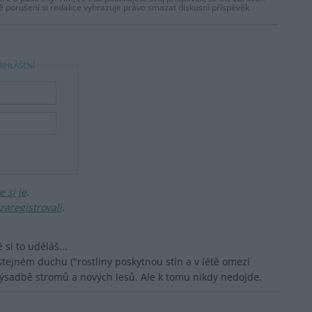
dě porušení si redakce vyhrazuje právo smazat diskusní příspěvěk
ŘIHLÁŠENÍ
 si je
.
zaregistrovali
.
 si to uděláš...
 stejném duchu ("rostliny poskytnou stín a v létě omezí
výsadbě stromů a nových lesů. Ale k tomu nikdy nedojde.