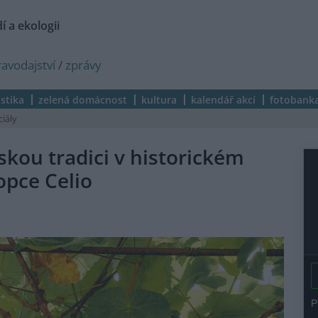
í a ekologii
ravodajství
/
zprávy
istika
zelená domácnost
kultura
kalendář akcí
fotobank
ciály
kou tradici v historickém
opce Celio