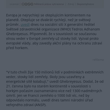
Licence |
Některá práva vyhrazena
Zdroj |
Depositphotos
Evropa je nejrychleji se oteplujícím kontinentem na
planetě. Otepluje se dvakrát rychleji, než je světový
průměr,
uvedl
dnes na sociální síti X generální ředitel
Světové zdravotnické organizace (WHO) Tedros Adhanom
Ghebreyesus. Připomněl, že v souvislosti se současnou
vlnou veder v Evropě zemřely už stovky lidí. Vyzval proto
evropské vlády, aby zavedly akční plány na ochranu zdraví
před horkem.
reklama
"V tuto chvíli žije 150 milionů lidí v podmínkách extrémních
veder, stovky lidí zemřely, školy jsou uzavřeny a
energetické sítě kolabují," uvedl Ghebreyesus. Dodal, že od
21. června bylo na starém kontinentě v souvislosti s
horkým počasím zaznamenáno více než 1300 nadměrných
úmrtí. Jen ve Francii zemřelo o 1000 lidí víc, než by
odpovídalo normálu, uvedl dnes tamní národní úřad
veřejného zdraví (ANSP).