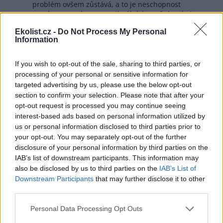
problém ovšem zůstává, a to je neschopnost
regulace populace na optimální úroveň. Je nás (na
světě) 3-4x více, než by mělo být. Intenzivně čerpáme
Ekolist.cz -
Do Not Process My Personal
zdroje, a to včetně těch, které by měly být posvátné...
Information
Pokračování příště.
Odpovědět
If you wish to opt-out of the sale, sharing to third parties, or
processing of your personal or sensitive information for
Slavomil Vinkler
28.6.2026 19:55
targeted advertising by us, please use the below opt-out
SV
section to confirm your selection. Please note that after your
Evropa brojí proti klimatizacím.
opt-out request is processed you may continue seeing
Podle https://www.osel.cz/14772-proc-ma-eu-
nejmene-veder-ale-nejvice-umrti.html Je to tak 40 tisíc
interest-based ads based on personal information utilized by
předčasných úmrtí.
us or personal information disclosed to third parties prior to
your opt-out. You may separately opt-out of the further
Odpovědět
disclosure of your personal information by third parties on the
IAB’s list of downstream participants. This information may
Petr Elias
29.6.2026 05:40
also be disclosed by us to third parties on the
IAB’s List of
PE
Downstream Participants
that may further disclose it to other
Ale copak? Dle kalendy a podobných matláků se
third parties.
už několik let ochlazuje, ne? :D
Personal Data Processing Opt Outs
Odpovědět