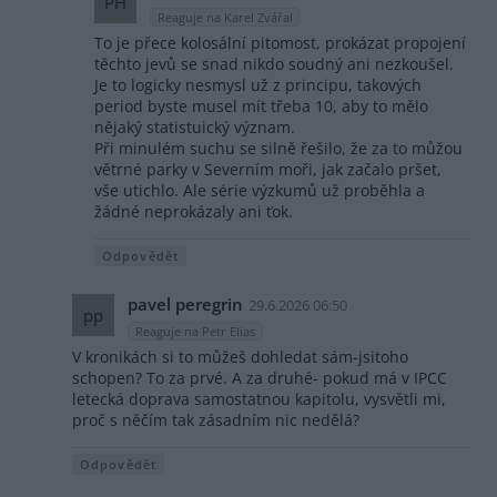
PH
Reaguje na Karel Zvářal
To je přece kolosální pitomost, prokázat propojení
těchto jevů se snad nikdo soudný ani nezkoušel.
Je to logicky nesmysl už z principu, takových
period byste musel mít třeba 10, aby to mělo
nějaký statistuický význam.
Při minulém suchu se silně řešilo, že za to můžou
větrné parky v Severním moři, jak začalo pršet,
vše utichlo. Ale série výzkumů už proběhla a
žádné neprokázaly ani ťok.
Odpovědět
pavel peregrin
29.6.2026 06:50
pp
Reaguje na Petr Elias
V kronikách si to můžeš dohledat sám-jsitoho
schopen? To za prvé. A za druhé- pokud má v IPCC
letecká doprava samostatnou kapitolu, vysvětli mi,
proč s něčím tak zásadním nic nedělá?
Odpovědět