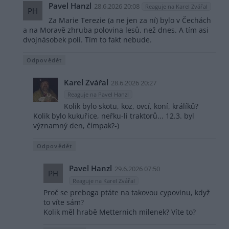
Pavel Hanzl
28.6.2026 20:08
Reaguje na Karel Zvářal
PH
Za Marie Terezie (a ne jen za ní) bylo v Čechách
a na Moravě zhruba polovina lesů, než dnes. A tím asi
dvojnásobek polí. Tím to fakt nebude.
Odpovědět
Karel Zvářal
28.6.2026 20:27
Reaguje na Pavel Hanzl
Kolik bylo skotu, koz, ovcí, koní, králíků?
Kolik bylo kukuřice, neřku-li traktorů... 12.3. byl
významný den, čímpak?-)
Odpovědět
Pavel Hanzl
29.6.2026 07:50
PH
Reaguje na Karel Zvářal
Proč se preboga ptáte na takovou cypovinu, když
to víte sám?
Kolik měl hrabě Metternich milenek? Víte to?