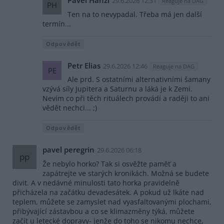
Pavel Hanzl
29.6.2026 12:31
Reaguje na DAG
PH
Ten na to nevypadal. Třeba má jen další
termín...
Odpovědět
Petr Elias
29.6.2026 12:46
Reaguje na DAG
PE
Ale prd. S ostatními alternativními šamany
vzývá síly Jupitera a Saturnu a láká je k Zemi.
Nevím co při těch rituálech provádí a raději to ani
vědět nechci... ;)
Odpovědět
pavel peregrin
29.6.2026 06:18
pp
Že nebylo horko? Tak si osvěžte paměť a
zapátrejte ve starých kronikách. Možná se budete
divit. A v nedávné minulosti tato horka pravidelně
přicházela na začátku devadesátek. A pokud už lkáte nad
teplem, můžete se zamyslet nad vyasfaltovanými plochami,
přibývající zástavbou a co se klimazměny týká, můžete
začít u letecké dopravy- jenže do toho se nikomu nechce,