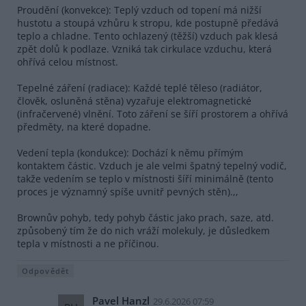
Proudění (konvekce): Teplý vzduch od topení má nižší
hustotu a stoupá vzhůru k stropu, kde postupně předává
teplo a chladne. Tento ochlazený (těžší) vzduch pak klesá
zpět dolů k podlaze. Vzniká tak cirkulace vzduchu, která
ohřívá celou místnost.
Tepelné záření (radiace): Každé teplé těleso (radiátor,
člověk, osluněná stěna) vyzařuje elektromagnetické
(infračervené) vlnění. Toto záření se šíří prostorem a ohřívá
předměty, na které dopadne.
Vedení tepla (kondukce): Dochází k němu přímým
kontaktem částic. Vzduch je ale velmi špatný tepelný vodič,
takže vedením se teplo v místnosti šíří minimálně (tento
proces je významný spíše uvnitř pevných stěn).,,
Brownův pohyb, tedy pohyb částic jako prach, saze, atd.
způsobený tím že do nich vráží molekuly, je důsledkem
tepla v místnosti a ne příčinou.
Odpovědět
Pavel Hanzl
29.6.2026 07:59