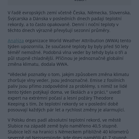
V řadě evropských zemí včetně Česka, Německa, Slovenska,
Švýcarska a Dánska v posledních dnech padají teplotní
rekordy, a to často opakovaně. Denní i noční teploty v
těchto dnech výrazně převyšují sezonní průměry.
Analýza
organizace World Weather Attribution (WWA) tento
týden upozornila, že současné teploty by byly před 50 lety
téměř nemožné. Podobná vlna veder by tehdy byla o tři a
půl stupně chladnější. Příčinou je jednoznačně globální
změna klimatu, dodala WWA.
"Vědecké poznatky o tom, jakým způsobem změna klimatu
zhoršuje vlny veder, jsou jednoznačné. Emise z fosilních
paliv jsou přímo zodpovědné za problémy, s nimiž se lidé
tento týden potýkají doma, ve školách a v práci," uvedl
expert na extrémní počasí a lesní požáry Theodore
Keeping s tím, že teplotní rekordy se v poslední době
posouvají každých pár let a rychlost změny je alarmující.
V Polsku dnes padl absolutní teplotní rekord, ve městě
Slubice na západě země bylo naměřeno 40,5 stupně.
Slubice leží na hranici s Německem přibližně 40 kilometrů
severně od Neissemünde, kde dnes naměřili 41,7 stupně,