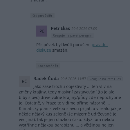
Odpovědět
Petr Elias
29.6.2026 07:09
PE
Reaguje na pavel peregrin
Příspěvek byl kvůli porušení
pravidel
diskuze
smazán.
Odpovědět
Radek Čuda
29.6.2026 11:57
Reaguje na Petr Elias
RČ
Jako zase trochu objektivity ... ten vliv na
změny krajiny, tedy masivní zastavování (to je ale
blbý slovo) dříve volné krajiny/půdy zde nepochybně
je. Ostatně, v Praze to vidíme přímo názorně ...
Klimatický plán s velkou slávou přijat, a v reálu jak je
někde nějaký kus zeleně (že mizerně udržované je
věc jiná), tak je jen otázkou času, když tam někdo
vystřihne nějakou barabiznu ... a většinou ne jen