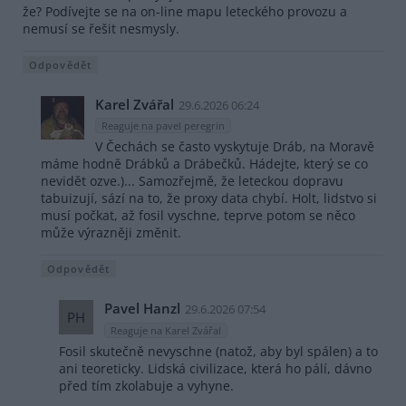
že? Podívejte se na on-line mapu leteckého provozu a
nemusí se řešit nesmysly.
Odpovědět
Karel Zvářal
29.6.2026 06:24
Reaguje na pavel peregrin
V Čechách se často vyskytuje Dráb, na Moravě
máme hodně Drábků a Drábečků. Hádejte, který se co
nevidět ozve.)... Samozřejmě, že leteckou dopravu
tabuizují, sází na to, že proxy data chybí. Holt, lidstvo si
musí počkat, až fosil vyschne, teprve potom se něco
může výrazněji změnit.
Odpovědět
Pavel Hanzl
29.6.2026 07:54
PH
Reaguje na Karel Zvářal
Fosil skutečně nevyschne (natož, aby byl spálen) a to
ani teoreticky. Lidská civilizace, která ho pálí, dávno
před tím zkolabuje a vyhyne.