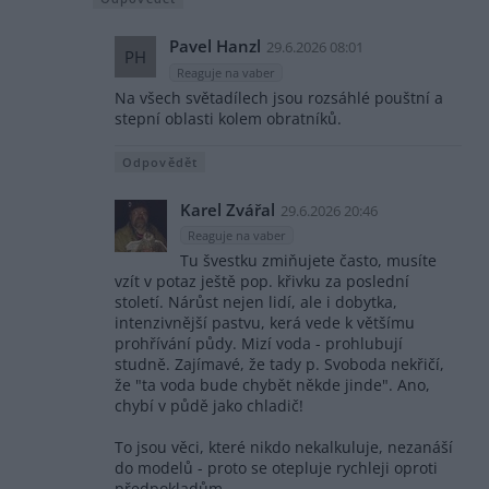
Pavel Hanzl
29.6.2026 08:01
PH
Reaguje na vaber
Na všech světadílech jsou rozsáhlé pouštní a
stepní oblasti kolem obratníků.
Odpovědět
Karel Zvářal
29.6.2026 20:46
Reaguje na vaber
Tu švestku zmiňujete často, musíte
vzít v potaz ještě pop. křivku za poslední
století. Nárůst nejen lidí, ale i dobytka,
intenzivnější pastvu, kerá vede k většímu
prohřívání půdy. Mizí voda - prohlubují
studně. Zajímavé, že tady p. Svoboda nekřičí,
že "ta voda bude chybět někde jinde". Ano,
chybí v půdě jako chladič!
To jsou věci, které nikdo nekalkuluje, nezanáší
do modelů - proto se otepluje rychleji oproti
předpokladům.