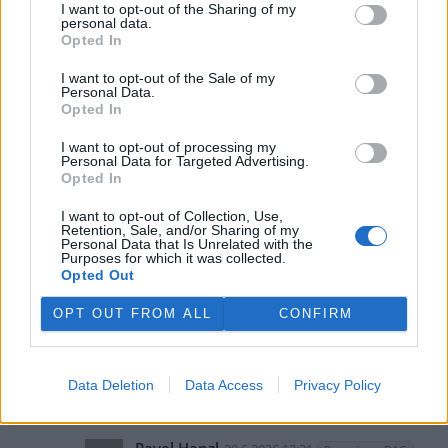
I want to opt-out of the Sharing of my
Pavel Hanzl
29.6.2026 08:03
Reaguje na Petr Elias
personal data.
PH
Opted In
A kde je vlastně mistr Kalenda a jeho "integrál
TSI"? Bod zlomu měl být asi rok 2003?? (jen odhaduji) a
I want to opt-out of the Sale of my
další se měly už výrazně ochlazovat. Jednu dobu se tu
Personal Data.
prezentoval velmi výrazně.
Opted In
Odpovědět
I want to opt-out of processing my
Personal Data for Targeted Advertising.
Opted In
Pavel Hanzl
29.6.2026 08:12
PH
Reaguje na Pavel Hanzl
I want to opt-out of Collection, Use,
Retention, Sale, and/or Sharing of my
Sorry jako, rok 2023 samozřejmě!!!
Personal Data that Is Unrelated with the
Purposes for which it was collected.
Opted Out
Odpovědět
OPT OUT FROM ALL
CONFIRM
DAG
29.6.2026 12:17
Reaguje na Pavel Hanzl
DA
Spáchal harakiri, protože se nezačalo
ochlazovat.
Data Deletion
Data Access
Privacy Policy
Odpovědět