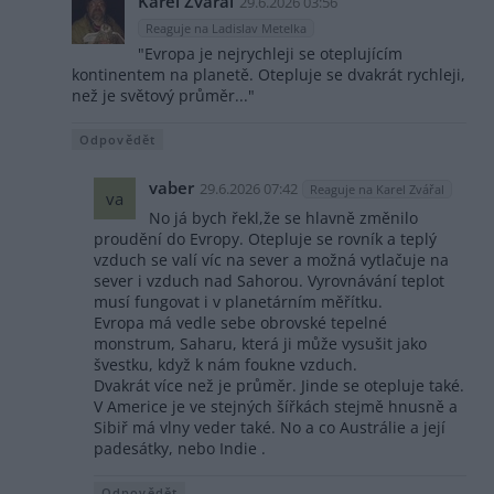
Karel Zvářal
29.6.2026 03:56
Reaguje na Ladislav Metelka
"Evropa je nejrychleji se oteplujícím
kontinentem na planetě. Otepluje se dvakrát rychleji,
než je světový průměr..."
Odpovědět
vaber
29.6.2026 07:42
Reaguje na Karel Zvářal
va
No já bych řekl,že se hlavně změnilo
proudění do Evropy. Otepluje se rovník a teplý
vzduch se valí víc na sever a možná vytlačuje na
sever i vzduch nad Sahorou. Vyrovnávání teplot
musí fungovat i v planetárním měřítku.
Evropa má vedle sebe obrovské tepelné
monstrum, Saharu, která ji může vysušit jako
švestku, když k nám foukne vzduch.
Dvakrát více než je průměr. Jinde se otepluje také.
V Americe je ve stejných šířkách stejmě hnusně a
Sibiř má vlny veder také. No a co Austrálie a její
padesátky, nebo Indie .
Odpovědět