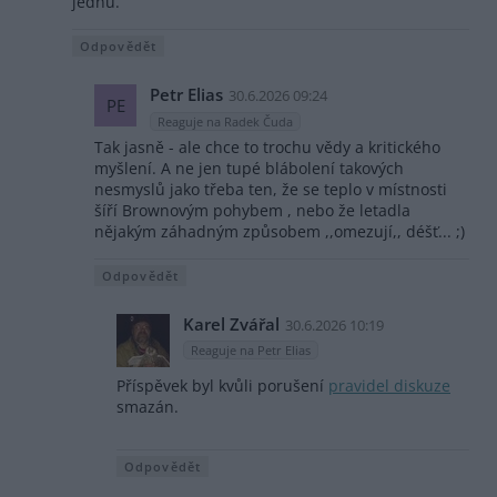
jednu.
Odpovědět
Petr Elias
30.6.2026 09:24
PE
Reaguje na Radek Čuda
Tak jasně - ale chce to trochu vědy a kritického
myšlení. A ne jen tupé blábolení takových
nesmyslů jako třeba ten, že se teplo v místnosti
šíří Brownovým pohybem , nebo že letadla
nějakým záhadným způsobem ,,omezují,, déšť... ;)
Odpovědět
Karel Zvářal
30.6.2026 10:19
Reaguje na Petr Elias
Příspěvek byl kvůli porušení
pravidel diskuze
smazán.
Odpovědět