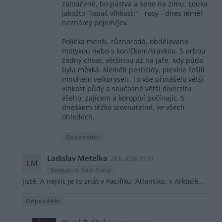
zaloučené, bo pastva a seno na zimu. Louka
jakožto "lapač vlhkosti" - rosy - dnes téměř
neznámý pojem/jev.
Políčka menší, různorodá, obdělávaná
motykou nebo s koníčkem/kravkou. S orbou
žádný chvat, většinou až na jaře, kdy půda
byla měkká. Neměli pesticidy, plevele řešili
mnohem velkoryseji. To vše přinášelo větší
vlhkost půdy a současně větší diverzitu
všeho, zajícem a koroptví počínajíc. S
dneškem těžko srovnatelné, ve všech
ohledech.
Odpovědět
Ladislav Metelka
28.6.2026 21:51
LM
Reaguje na Karel Zvářal
Jistě. A nejvíc je to znát v Pacifiku, Atlantiku, v Arktidě...
Odpovědět