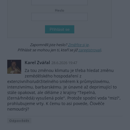
Heslo
Zapomněli jste heslo?
Změňte si je
.
Přihlásit se mohou jen ti, kteří se již
zaregistrovali
.
Karel Zvářal
28.6.2026 19:47
Za tou změnou klimatu je třeba hledat změnu
zemědělského hospodaření z
extenzivního/udržitelného směrem k průmyslovému,
intenzivnímu, barbarskému. Je únavné až deprimující to
stále opakovat, ale děláme z krajiny "Tepelná,
(černá/hnědá) vysušená pole". Protože spodní voda "mizí",
prohlubujeme vrty. K čemu to asi povede, Člověče
nemoudrý?
Odpovědět