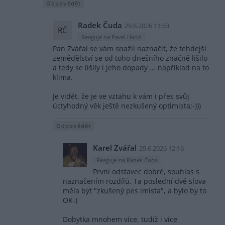
Odpovědět
Radek Čuda
29.6.2026 11:53
RČ
Reaguje na Pavel Hanzl
Pan Zvářal se vám snažil naznačit, že tehdejší
zemědělství se od toho dnešního značně lišilo
a tedy se lišily i jeho dopady ... například na to
klima.
Je vidět, že je ve vztahu k vám i přes svůj
úctyhodný věk ještě nezkušený optimista;-)))
Odpovědět
Karel Zvářal
29.6.2026 12:16
Reaguje na Radek Čuda
První odstavec dobré, souhlas s
naznačením rozdílů. Ta poslední dvě slova
měla být "zkušený pes imista", a bylo by to
OK-)
Dobytka mnohem více, tudíž i více