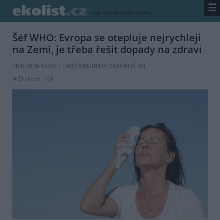
☰
/
zpravodajství
/
zprávy
Šéf WHO: Evropa se otepluje nejrychleji
na Zemi, je třeba řešit dopady na zdraví
28.6.2026 19:40 | PAŘÍŽ/MADRID/LONDÝN (
ČTK
)
Diskuse: 124