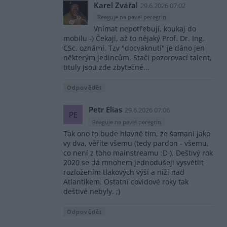
Karel Zvářal
29.6.2026 07:02
Reaguje na pavel peregrin
Vnímat nepotřebují, koukaj do
mobilu -) Čekají, až to nějaký Prof. Dr. Ing.
CSc. oznámí. Tzv "docvaknutí" je dáno jen
některým jedincům. Stačí pozorovací talent,
tituly jsou zde zbytečné...
Odpovědět
Petr Elias
29.6.2026 07:06
PE
Reaguje na pavel peregrin
Tak ono to bude hlavně tím, že šamani jako
vy dva, věříte všemu (tedy pardon - všemu,
co není z toho mainstreamu :D ). Deštivý rok
2020 se dá mnohem jednodušeji vysvětlit
rozložením tlakových výší a níží nad
Atlantikem. Ostatní covidové roky tak
deštivé nebyly. ;)
Odpovědět