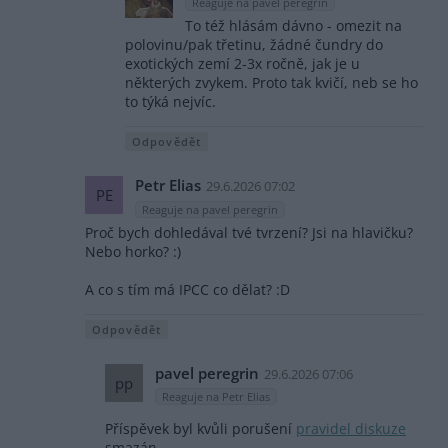
Reaguje na pavel peregrin
To též hlásám dávno - omezit na
polovinu/pak třetinu, žádné čundry do
exotických zemí 2-3x ročně, jak je u
některých zvykem. Proto tak kvičí, neb se ho
to týká nejvíc.
Odpovědět
Petr Elias
29.6.2026 07:02
PE
Reaguje na pavel peregrin
Proč bych dohledával tvé tvrzení? Jsi na hlavičku?
Nebo horko? :)
A co s tím má IPCC co dělat? :D
Odpovědět
pavel peregrin
29.6.2026 07:06
pp
Reaguje na Petr Elias
Příspěvek byl kvůli porušení
pravidel diskuze
smazán.