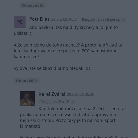
Odpovědět
Petr Elias
29.6.2026 06:34
Reaguje na pavel peregrin
PE
Ano pavlíku, tak najdi ty kroniky a jdi jim to
ukázat. :)
A že se nikomu do toho nechce? A proto například ta
letecká doprava má v reportech IPCC samostatnou
kapitolu, že?
Vy dva jste se kluci dlouho hledali. :D
Odpovědět
Karel Zvářal
29.6.2026 06:39
Reaguje na Petr Elias
Kapitolu mít může, ale na 2 věci... Leda tak
poukázat na to, že ze všech druhů dopravy má
nejnižší C stopu. Proto taky je to národní sport
klimatistů.
Nikde jsem výrazný apel na jeho redukci nečetl, zato