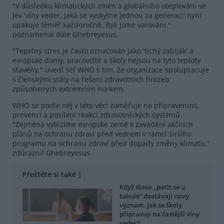
"V důsledku klimatických změn a globálního oteplování se
jev 'vlny veder, jaká se vyskytne jednou za generaci' nyní
opakuje téměř každoročně. Byli jsme varováni,"
poznamenal dále Ghebreyesus.
"Tepelný stres je často označován jako 'tichý zabiják' a
evropské domy, pracoviště a školy nejsou na tyto teploty
stavěny," uvedl šéf WHO s tím, že organizace spolupracuje
s členskými státy na řešení zdravotních hrozeb
způsobených extrémním horkem.
WHO se podle něj v této věci zaměřuje na připravenost,
prevenci a posílení reakcí zdravotnických systémů.
"Zejména vybízíme evropské země k zavádění akčních
plánů na ochranu zdraví před vedrem v rámci širšího
programu na ochranu zdraví před dopady změny klimatu,"
zdůraznil Ghebreyesus.
Přečtěte si také |
Když slova „potit se u
tabule“ dostávají nový
význam. Jak se školy
připravují na častější vlny
veder?