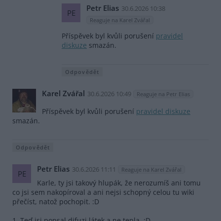
Petr Elias
30.6.2026 10:38
PE
Reaguje na Karel Zvářal
Příspěvek byl kvůli porušení
pravidel
diskuze
smazán.
Odpovědět
Karel Zvářal
30.6.2026 10:49
Reaguje na Petr Elias
Příspěvek byl kvůli porušení
pravidel diskuze
smazán.
Odpovědět
Petr Elias
30.6.2026 11:11
Reaguje na Karel Zvářal
PE
Karle, ty jsi takový hlupák, že nerozumíš ani tomu
co jsi sem nakopíroval a ani nejsi schopný celou tu wiki
přečíst, natož pochopit. :D
1. Teď jsi popsal difuzi látek a ne tepla. :D