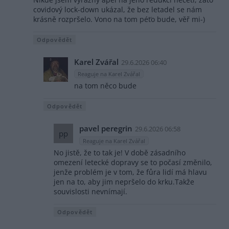
covidový lock-down ukázal, že bez letadel se nám
krásně rozpršelo. Vono na tom péťo bude, věř mi-)
Odpovědět
Karel Zvářal
29.6.2026 06:40
Reaguje na Karel Zvářal
na tom něco bude
Odpovědět
pavel peregrin
29.6.2026 06:58
pp
Reaguje na Karel Zvářal
No jistě, že to tak je! V době zásadního
omezení letecké dopravy se to počasí změnilo,
jenže problém je v tom, že fůra lidí má hlavu
jen na to, aby jim nepršelo do krku.Takže
souvislosti nevnímají.
Odpovědět