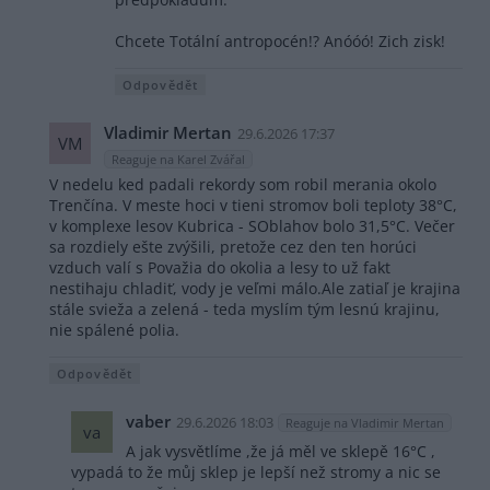
Chcete Totální antropocén!? Anóóó! Zich zisk!
Odpovědět
Vladimir Mertan
29.6.2026 17:37
VM
Reaguje na Karel Zvářal
V nedelu ked padali rekordy som robil merania okolo
Trenčína. V meste hoci v tieni stromov boli teploty 38°C,
v komplexe lesov Kubrica - SOblahov bolo 31,5°C. Večer
sa rozdiely ešte zvýšili, pretože cez den ten horúci
vzduch valí s Považia do okolia a lesy to už fakt
nestihaju chladiť, vody je veľmi málo.Ale zatiaľ je krajina
stále svieža a zelená - teda myslím tým lesnú krajinu,
nie spálené polia.
Odpovědět
vaber
29.6.2026 18:03
Reaguje na Vladimir Mertan
va
A jak vysvětlíme ,že já měl ve sklepě 16°C ,
vypadá to že můj sklep je lepší než stromy a nic se