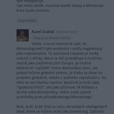
tam nevypařuje.
Tak místo tůňěk ,musíme stavět sklepy a klimatická
krize bude zničena.
Odpovědět
Karel Zvářal
29.6.2026 20:37
Reaguje na Vladimir Mertan
Vidíte, a to mi nesmírně vadí, že
klimatolog/ové(?) tyto evidentní rozdíly bagatelizují
jako nepodstatné. Ta současná t.kupole je horký
vzduch z Afriky, která se též proměňuje k horšímu,
stejně jako (zejména) jižní Evropa. Je možná
blbé/drzé "zajíždět" mimo domovskou zemi, ale
pokud řešíme globální změnu, je třeba se dívat na
problém globálně, nikoliv z pohledu zaprdistánu. Do
toho se asi nikomu nechce, kysličník je brán jako
"společný hřích", ale jako příznivec M.Millana a
druhé nohy klimazměny, vidím zcela zjevné
prohřešky proti přírodě/ekologii/klimatologii.
Brát, brát, brát! Zisk za cenu obrovských ekologických
škod, které se lidstvu vrátí jako bumerang. Základní