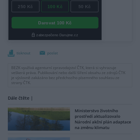
tisknout
poslat
BEZK využívá agenturní zpravodajství ČTK, která si vyhrazuje
veškerá práva. Publikování nebo další šíření obsahu ze zdrojů ČTK
je výslovně zakázáno bez předchozího písemného souhlasu ze
strany ČTK.
Dále čtěte |
Ministerstvo životního
prostředí aktualizovalo
Národní akční plán adaptace
na změnu klimatu