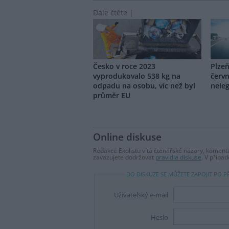
Dále čtěte |
Česko v roce 2023
Plzeň
vyprodukovalo 538 kg na
červn
odpadu na osobu, víc než byl
nele
průměr EU
Online diskuse
Redakce Ekolistu vítá čtenářské názory, komentá
zavazujete dodržovat
pravidla diskuse
. V přípa
DO DISKUZE SE MŮŽETE ZAPOJIT PO P
Uživatelský e-mail
Heslo