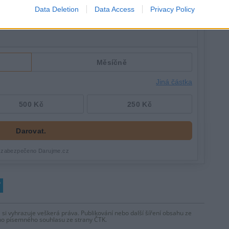
Data Deletion
Data Access
Privacy Policy
 si vyhrazuje veškerá práva. Publikování nebo další šíření obsahu ze
ho písemného souhlasu ze strany ČTK.