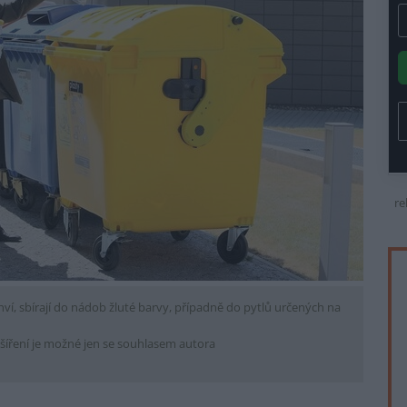
re
hví, sbírají do nádob žluté barvy, případně do pytlů určených na
šíření je možné jen se souhlasem autora