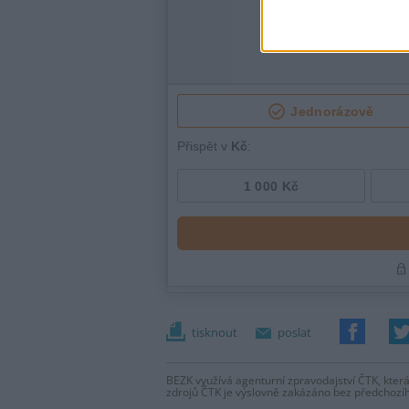
tisknout
poslat
BEZK využívá agenturní zpravodajství ČTK, která
zdrojů ČTK je výslovně zakázáno bez předchozí