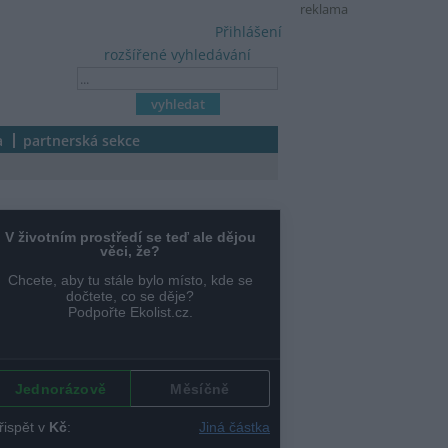
reklama
Přihlášení
rozšířené vyhledávání
a
partnerská sekce