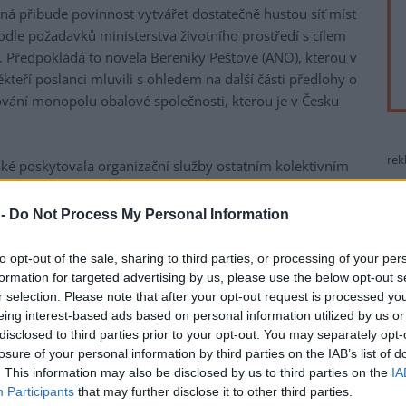
á přibude povinnost vytvářet dostatečně hustou síť míst
le požadavků ministerstva životního prostředí s cílem
e. Předpokládá to novela Bereniky Peštové (ANO), kterou v
eří poslanci mluvili s ohledem na další části předlohy o
ňování monopolu obalové společnosti, kterou je v Česku
rek
ké poskytovala organizační služby ostatním kolektivním
ožené náklady. Souvisí to podle zdůvodnění s tím, že
obce přibývají další komodity. Patří k nim vlhčené
 -
Do Not Process My Personal Information
ky. Obalová společnost by se navíc měla stát
odářského zájmu. Předloha odolala návrhům na
to opt-out of the sale, sharing to third parties, or processing of your per
ní. Posoudí ji výbor pro životní prostředí.
formation for targeted advertising by us, please use the below opt-out s
r selection. Please note that after your opt-out request is processed y
e službu by měl vykonávat stát nebo státní instituce,
eing interest-based ads based on personal information utilized by us or
n Šmída mluvil o novém superEKO-KOMu. "Obecně je to trh,
disclosed to third parties prior to your opt-out. You may separately opt-
nejlepší kvalitě," řekla Helena Langšádlová (TOP 09).
losure of your personal information by third parties on the IAB’s list of
. This information may also be disclosed by us to third parties on the
IA
 obalovou společnost a odpadové podnikatele s ohledem
Participants
that may further disclose it to other third parties.