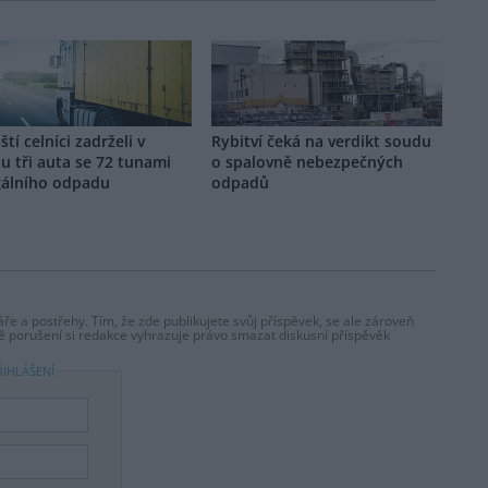
ští celníci zadrželi v
Rybitví čeká na verdikt soudu
u tři auta se 72 tunami
o spalovně nebezpečných
gálního odpadu
odpadů
ře a postřehy. Tím, že zde publikujete svůj příspěvek, se ale zároveň
dě porušení si redakce vyhrazuje právo smazat diskusní příspěvěk
ŘIHLÁŠENÍ