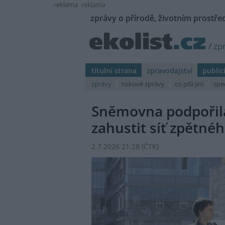
reklama
reklama
zprávy o přírodě, životním prostřed
/
zp
titulní strana
zpravodajství
public
zprávy
tiskové zprávy
co píší jiní
spe
Sněmovna podpořila 
zahustit síť zpětné
2.7.2026 21:28 (
ČTK
)