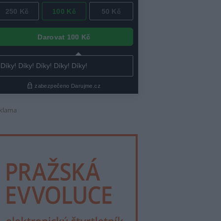
klama