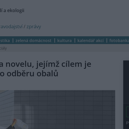
í a ekologii
ravodajství
/
zprávy
istika
zelená domácnost
kultura
kalendář akcí
fotobank
ciály
novelu, jejímž cílem je
ho odběru obalů