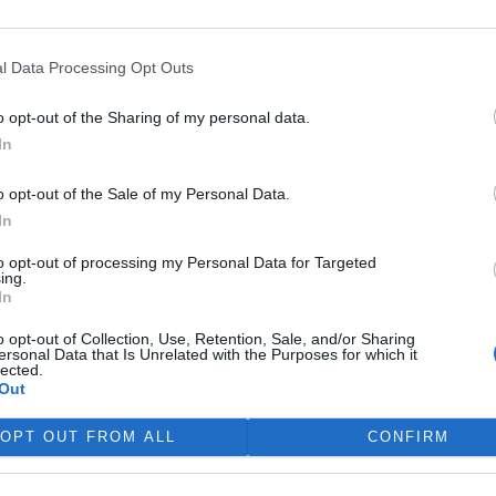
e zdůvodnění ohrožovat její hospodaření i volnou soutěž
důvodnění snížení rizika zneužití autorizované společnosti
ajišťování zpětného odběru a využití obalů jejích klientů.
l Data Processing Opt Outs
vy zabránit spekulativnímu obchodování s akciemi
o opt-out of the Sharing of my personal data.
šířit její akcionářskou strukturu. Mechanismus je podle
In
ost měla nejméně 34 akcionářů místo nynějších
e nositeli povinností zpětného odběru a využití odpadů z
o opt-out of the Sale of my Personal Data.
 zprávy zabrání vzniku dominantních pozic v akcionářské
In
to opt-out of processing my Personal Data for Targeted
ředlohy podpořili. "Je nepopiratelné, že nynější systém
ing.
In
ominuje jediný subjekt, vykazuje určité systémové vady,"
vil obavy například z možných arbitráží. Petr Bendl (ODS)
o opt-out of Collection, Use, Retention, Sale, and/or Sharing
ersonal Data that Is Unrelated with the Purposes for which it
řskou soutěž, podnikání a na vlastnická práva.
lected.
Out
OPT OUT FROM ALL
CONFIRM