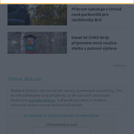
Příbram vybuduje v Orlově
nové parkoviště pro
návštěvníky Brd
Deset let CHKO Brdy
připomene nová naučná
stezka a putovní výstava
reklama
Online diskuse
Redakce Ekolistu vítá čtenářské názory, komentáře a postřehy. Tím,
že zde publikujete svůj příspěvek, se ale zároveň zavazujete
dodržovat
pravidla diskuse
. V případě porušení si redakce
vyhrazuje právo smazat diskusní příspěvěk
DO DISKUZE SE MŮŽETE ZAPOJIT PO PŘIHLÁŠENÍ
Uživatelský e-mail