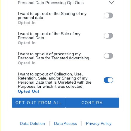
Personal Data Processing Opt Outs
I want to opt-out of the Sharing of my
personal data.
Opted In
I want to opt-out of the Sale of my
Personal Data.
Opted In
I want to opt-out of processing my
tisknout
poslat
Personal Data for Targeted Advertising.
Opted In
BEZK využívá agenturní zpravodajství ČTK, která si vyhrazuje
veškerá práva. Publikování nebo další šíření obsahu ze zdrojů ČTK
I want to opt-out of Collection, Use,
Retention, Sale, and/or Sharing of my
je výslovně zakázáno bez předchozího písemného souhlasu ze
Personal Data that Is Unrelated with the
strany ČTK.
Purposes for which it was collected.
Opted Out
Dále čtěte |
OPT OUT FROM ALL
CONFIRM
Deset let CHKO Brdy
připomene výstava v
berounském Muzeu Českého
Data Deletion
Data Access
Privacy Policy
krasu