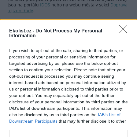
jsou na portálu
IDOS
nebo na webu města v sekci
Doprava
a jízdní řády
.
Chráněná krajinná oblast (CHKO) Brdy vznikla v lednu 2016
na území bývalého vojenského újezdu. Je jedním z
Ekolist.cz -
Do Not Process My Personal
nejmladších velkoplošných chráněných území v Česku. V
Information
Brdech je rozsáhlá síť cyklotras, která měří stovky kilometrů
a kterou využívají i pěší turisté.
If you wish to opt-out of the sale, sharing to third parties, or
processing of your personal or sensitive information for
reklama
targeted advertising by us, please use the below opt-out
section to confirm your selection. Please note that after your
opt-out request is processed you may continue seeing
interest-based ads based on personal information utilized by
us or personal information disclosed to third parties prior to
your opt-out. You may separately opt-out of the further
disclosure of your personal information by third parties on the
IAB’s list of downstream participants. This information may
also be disclosed by us to third parties on the
IAB’s List of
Downstream Participants
that may further disclose it to other
third parties.