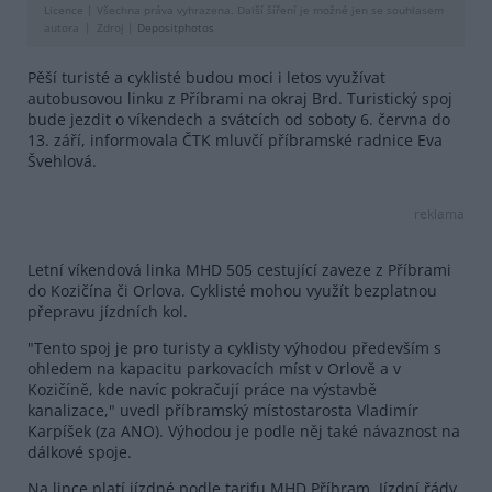
Licence |
Všechna práva vyhrazena. Další šíření je možné jen se souhlasem
autora
Zdroj |
Depositphotos
Pěší turisté a cyklisté budou moci i letos využívat
autobusovou linku z Příbrami na okraj Brd. Turistický spoj
bude jezdit o víkendech a svátcích od soboty 6. června do
13. září, informovala ČTK mluvčí příbramské radnice Eva
Švehlová.
reklama
Letní víkendová linka MHD 505 cestující zaveze z Příbrami
do Kozičína či Orlova. Cyklisté mohou využít bezplatnou
přepravu jízdních kol.
"Tento spoj je pro turisty a cyklisty výhodou především s
ohledem na kapacitu parkovacích míst v Orlově a v
Kozičíně, kde navíc pokračují práce na výstavbě
kanalizace," uvedl příbramský místostarosta Vladimír
Karpíšek (za ANO). Výhodou je podle něj také návaznost na
dálkové spoje.
Na lince platí jízdné podle tarifu MHD Příbram. Jízdní řády