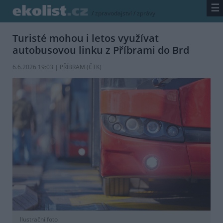
☰
/
zpravodajství
/
zprávy
Turisté mohou i letos využívat
autobusovou linku z Příbrami do Brd
6.6.2026 19:03 | PŘÍBRAM (
ČTK
)
Ilustrační foto