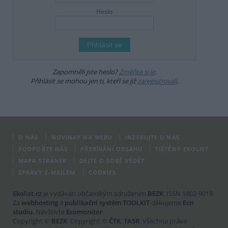
Heslo
Zapomněli jste heslo?
Změňte si je
.
Přihlásit se mohou jen ti, kteří se již
zaregistrovali
.
O NÁS
NOVINKY NA WEBU
INZERUJTE U NÁS
PODPOŘTE NÁS
PŘEBÍRÁNÍ OBSAHU
TIŠTĚNÝ EKOLIST
MAPA STRÁNEK
DEJTE O SOBĚ VĚDĚT
ZPRÁVY E-MAILEM
COOKIES
Ekolist.cz
je vydáván občanským sdružením
BEZK
. ISSN 1802-9019.
Za
webhosting
a
publikační systém TOOLKIT
děkujeme
Ecn
studiu
. Navštivte
Ecomonitor
.
Copyright ©
BEZK
. Copyright ©
ČTK
,
TASR
. Všechna práva