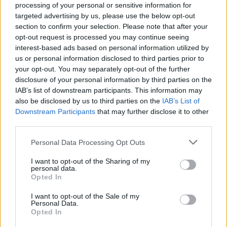
reklama
processing of your personal or sensitive information for
targeted advertising by us, please use the below opt-out
V ČR podle údajů Eko-komu každý člověk loni vytřídil v
section to confirm your selection. Please note that after your
průměru 90,5 kilogramu odpadů, což je o dva kilogramy
více než v roce 2024. V Česku se loni podle Eko-komu
opt-out request is processed you may continue seeing
vytřídilo a předalo k recyklaci nebo energetickému využití
interest-based ads based on personal information utilized by
89 procent obalových odpadů.
us or personal information disclosed to third parties prior to
your opt-out. You may separately opt-out of the further
K třídění mají lidé k dispozici přes 1,2 milionu barevných
disclosure of your personal information by third parties on the
kontejnerů a menších nádob, průměrná docházková
IAB’s list of downstream participants. This information may
vzdálenost ke kontejneru činí 92 metrů. V některých
also be disclosed by us to third parties on the
IAB’s List of
lokalitách fungují i systémy sběru "door to door", kdy lidé
třídí své odpady do menších nádob přímo u svých domů,
Downstream Participants
that may further disclose it to other
nebo pytlové sběry.
third parties.
Personal Data Processing Opt Outs
reklama
I want to opt-out of the Sharing of my
personal data.
Opted In
I want to opt-out of the Sale of my
Personal Data.
Opted In