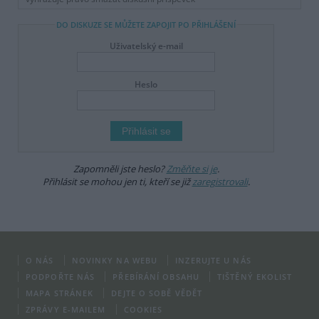
DO DISKUZE SE MŮŽETE ZAPOJIT PO PŘIHLÁŠENÍ
Uživatelský e-mail
Heslo
Zapomněli jste heslo?
Změňte si je
.
Přihlásit se mohou jen ti, kteří se již
zaregistrovali
.
O NÁS
NOVINKY NA WEBU
INZERUJTE U NÁS
PODPOŘTE NÁS
PŘEBÍRÁNÍ OBSAHU
TIŠTĚNÝ EKOLIST
MAPA STRÁNEK
DEJTE O SOBĚ VĚDĚT
ZPRÁVY E-MAILEM
COOKIES