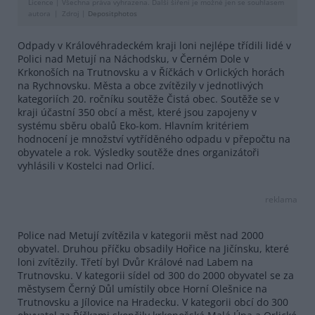
Licence |
Všechna práva vyhrazena. Další šíření je možné jen se souhlasem
autora
Zdroj |
Depositphotos
Odpady v Královéhradeckém kraji loni nejlépe třídili lidé v
Polici nad Metují na Náchodsku, v Černém Dole v
Krkonoších na Trutnovsku a v Říčkách v Orlických horách
na Rychnovsku. Města a obce zvítězily v jednotlivých
kategoriích 20. ročníku soutěže Čistá obec. Soutěže se v
kraji účastní 350 obcí a měst, které jsou zapojeny v
systému sběru obalů Eko-kom. Hlavním kritériem
hodnocení je množství vytříděného odpadu v přepočtu na
obyvatele a rok. Výsledky soutěže dnes organizátoři
vyhlásili v Kostelci nad Orlicí.
reklama
Police nad Metují zvítězila v kategorii měst nad 2000
obyvatel. Druhou příčku obsadily Hořice na Jičínsku, které
loni zvítězily. Třetí byl Dvůr Králové nad Labem na
Trutnovsku. V kategorii sídel od 300 do 2000 obyvatel se za
městysem Černý Důl umístily obce Horní Olešnice na
Trutnovsku a Jílovice na Hradecku. V kategorii obcí do 300