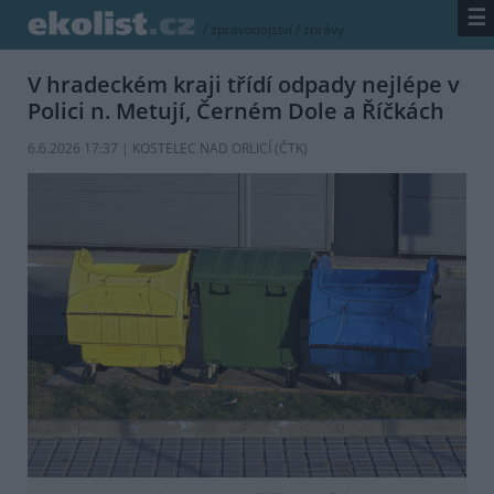
☰
/
zpravodajství
/
zprávy
V hradeckém kraji třídí odpady nejlépe v
Polici n. Metují, Černém Dole a Říčkách
6.6.2026 17:37 | KOSTELEC NAD ORLICÍ (
ČTK
)