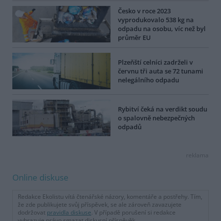
Česko v roce 2023
vyprodukovalo 538 kg na
odpadu na osobu, víc než byl
průměr EU
Plzeňští celníci zadrželi v
červnu tři auta se 72 tunami
nelegálního odpadu
Rybitví čeká na verdikt soudu
o spalovně nebezpečných
odpadů
reklama
Online diskuse
Redakce Ekolistu vítá čtenářské názory, komentáře a postřehy. Tím,
že zde publikujete svůj příspěvek, se ale zároveň zavazujete
dodržovat
pravidla diskuse
. V případě porušení si redakce
vyhrazuje právo smazat diskusní příspěvěk