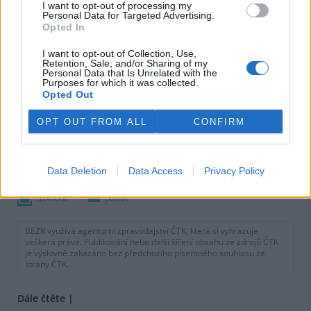
I want to opt-out of processing my
Personal Data for Targeted Advertising.
Opted In
I want to opt-out of Collection, Use,
Retention, Sale, and/or Sharing of my
Personal Data that Is Unrelated with the
Purposes for which it was collected.
Opted Out
OPT OUT FROM ALL
CONFIRM
Data Deletion
Data Access
Privacy Policy
tisknout
poslat
BEZK využívá agenturní zpravodajství ČTK, která si vyhrazuje
veškerá práva. Publikování nebo další šíření obsahu ze zdrojů ČTK
je výslovně zakázáno bez předchozího písemného souhlasu ze
strany ČTK.
Dále čtěte |