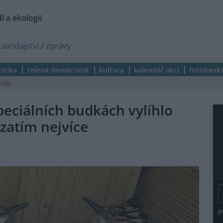
í a ekologii
ravodajství
/
zprávy
istika
zelená domácnost
kultura
kalendář akcí
fotobank
ciály
speciálních budkách vylíhlo
zatím nejvíce