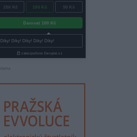
klama