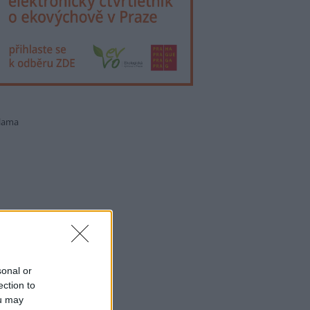
lama
sonal or
ection to
ou may