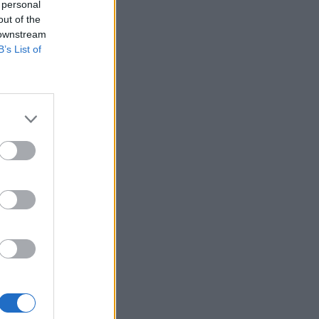
 personal
out of the
 downstream
B’s List of