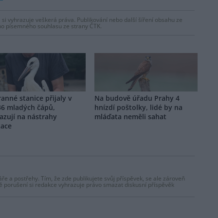
 si vyhrazuje veškerá práva. Publikování nebo další šíření obsahu ze
ho písemného souhlasu ze strany ČTK.
anné stanice přijaly v
Na budově úřadu Prahy 4
36 mladých čápů,
hnízdí poštolky, lidé by na
azují na nástrahy
mláďata neměli sahat
zace
ře a postřehy. Tím, že zde publikujete svůj příspěvek, se ale zároveň
dě porušení si redakce vyhrazuje právo smazat diskusní příspěvěk