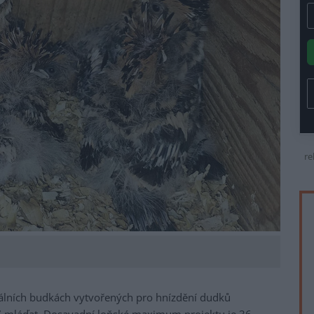
re
ciálních budkách vytvořených pro hnízdění dudků