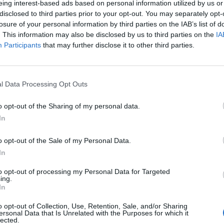
eing interest-based ads based on personal information utilized by us or
," uvedl Petr Šrámek, vedoucí kurátorů Zoo Brno a jeden
disclosed to third parties prior to your opt-out. You may separately opt-
losure of your personal information by third parties on the IAB’s list of
. This information may also be disclosed by us to third parties on the
IA
vý kontrast mezi jednotlivými rodinami. Zatímco v
Participants
that may further disclose it to other third parties.
etná mláďata připravená opustit hnízdo, ve dvou budkách
. Doba zahnízdění se u jednotlivých párů může lišit i o
l Data Processing Opt Outs
ý deštníkový druh. Ochrana jeho samotného i prostředí,
aticky pomáhá desítkám dalších ohrožených živočichů a
o opt-out of the Sharing of my personal data.
 o krajinu pečuje, se tak daří například různým druhům
In
různobarvému, třemdavě bílé nebo konikleci velkokvětému.
o opt-out of the Sale of my Personal Data.
e například ochrana starých stromů s přirozenými
In
telný domov nejen pro dudky, ale i pro mnoho dalších
to opt-out of processing my Personal Data for Targeted
 krajinu – pestré louky, stráně a zahrady bez nadměrného
ing.
nají více hmyzu a tím i dostatek potravy pro ptáky a
In
o opt-out of Collection, Use, Retention, Sale, and/or Sharing
ersonal Data that Is Unrelated with the Purposes for which it
lected.