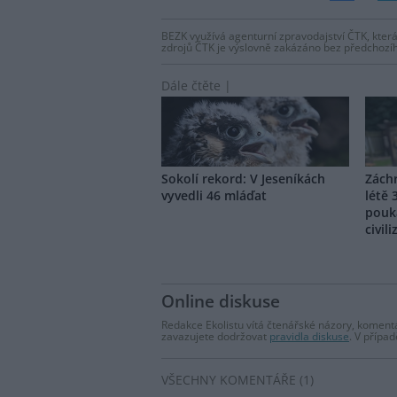
BEZK využívá agenturní zpravodajství ČTK, která
zdrojů ČTK je výslovně zakázáno bez předchozí
Dále čtěte |
Sokolí rekord: V Jeseníkách
Záchr
vyvedli 46 mláďat
létě 
pouk
civili
Online diskuse
Redakce Ekolistu vítá čtenářské názory, komentá
zavazujete dodržovat
pravidla diskuse
. V přípa
VŠECHNY KOMENTÁŘE (1)