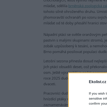
chocholatých, letos vylíhlo nejméně 
mláďat, sdělila
brněnská zoologická z
tohoto silně ohroženého druhu. Umisť
jihomoravští ochranáři po vzoru svých 
mláďat od té doby přesáhl hranici stov
Nápadní ptáci se světle oranžovým peř
pastvin s malými skupinami stromů, jej
zobák uzpůsobený k tesání, a nemohou 
Brno pomáhá posilovat populaci dudků
Letošní sezona přinesla dosud nejlepš
jich ptáci obsadili deset, což překona
osm. Ještě výraznější je počet narozen
roce 2025 dudci vyvedli 36 mláďat a v 
Ekolist.cz
dvaceti.
Pracovníci dudníky pravidelně kontrol
If you wish 
sensitive in
hnízdící ptáky rušili co nejméně. Sled
confirm you
zaznamenáváme i to, pokud budku obsa