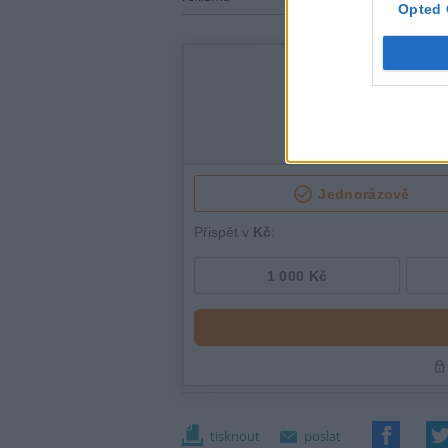
Opted 
tisknout
poslat