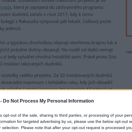
47 mláďat. Dosavadní loňské maximum projektu je 36
ahrada
, která je zapojená do záchranného programu
ování dudníků začalo v roce 2017, kdy k tomu
kolegů z Rakouska vytipovali pět lokalit. Celkový počet
ky jedinců.
ím a typickou chocholkou obývají otevřenou krajinu luk a
ichž prázdné dutiny obsazují. Na rozdíl od datlů nemají
rek
si tedy vytvářet vhodná hnízdiště sami. Právě proto Zoo
 instalací takzvaných dudníků.
í výsledky celého projektu. Ze 32 instalovaných dudníků
lo dosavadní maximum z loňského roku, kdy jich obsadili
ých mláďat. Letošní generace čítá nejméně 47 jedinců. V
předchozích letech se počty většinou držely pod hranicí
 -
Do Not Process My Personal Information
ují. "Naším hlavním cílem je maximální rychlost, abychom
to opt-out of the sale, sharing to third parties, or processing of your per
formation for targeted advertising by us, please use the below opt-out s
ujeme počet mláďat, odhadujeme jejich stáří a pečlivě
r selection. Please note that after your opt-out request is processed y
dil jiný druh – nejčastěji sýkory koňadry – nebo