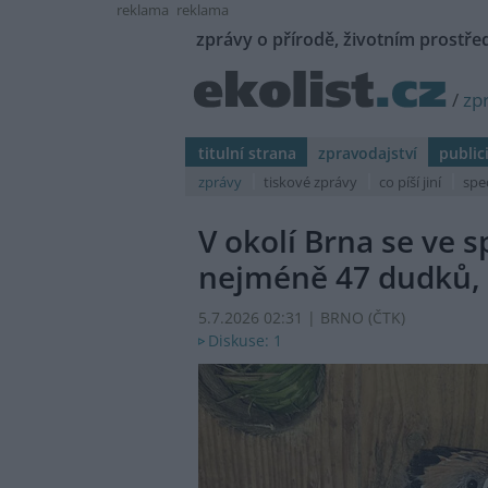
reklama
reklama
zprávy o přírodě, životním prostřed
/
zp
titulní strana
zpravodajství
public
zprávy
tiskové zprávy
co píší jiní
spe
V okolí Brna se ve 
nejméně 47 dudků, 
5.7.2026 02:31 | BRNO (
ČTK
)
Diskuse: 1