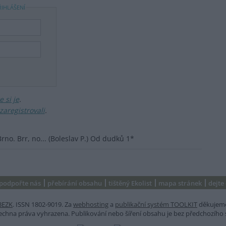
ŘIHLÁŠENÍ
 si je
.
zaregistrovali
.
rno. Brr, no... (Boleslav P.) Od dudků 1*
podpořte nás
přebírání obsahu
tištěný Ekolist
mapa stránek
dejte
BEZK
. ISSN 1802-9019. Za
webhosting
a
publikační systém TOOLKIT
děkujem
šechna práva vyhrazena. Publikování nebo šíření obsahu je bez předchozího 