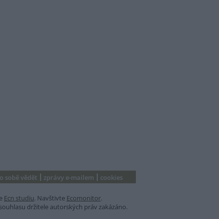
 o sobě vědět
zprávy e-mailem
cookies
e
Ecn studiu
. Navštivte
Ecomonitor
.
souhlasu držitele autorských práv zakázáno.