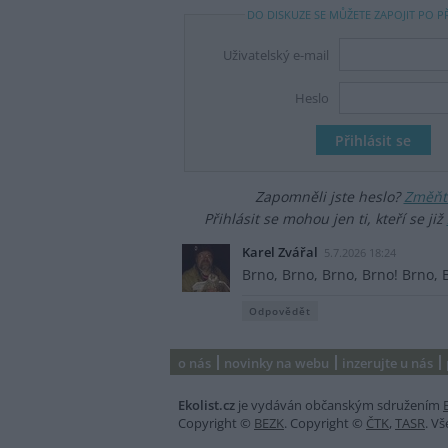
DO DISKUZE SE MŮŽETE ZAPOJIT PO P
Uživatelský e-mail
Heslo
Zapomněli jste heslo?
Změňte
Přihlásit se mohou jen ti, kteří se již
Karel Zvářal
5.7.2026 18:24
Brno, Brno, Brno, Brno! Brno, B
Odpovědět
o nás
novinky na webu
inzerujte u nás
Ekolist.cz
je vydáván občanským sdružením
Copyright ©
BEZK
. Copyright ©
ČTK
,
TASR
. V