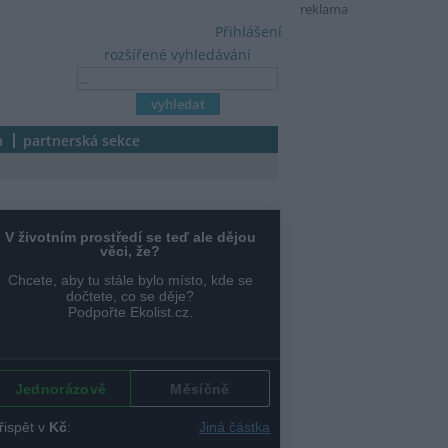
reklama
Přihlášení
rozšířené vyhledávání
a
partnerská sekce