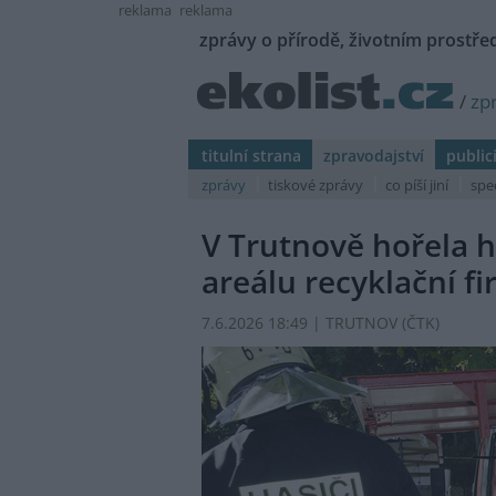
reklama
reklama
zprávy o přírodě, životním prostřed
/
zp
titulní strana
zpravodajství
public
zprávy
tiskové zprávy
co píší jiní
spe
V Trutnově hořela 
areálu recyklační f
7.6.2026 18:49 | TRUTNOV (
ČTK
)