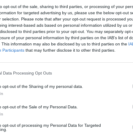
ožár
, z něhož vycházel zdaleka viditelný sloup dýmu, se
to opt-out of the sale, sharing to third parties, or processing of your per
formation for targeted advertising by us, please use the below opt-out s
a za půl hodiny. Nikdo se nezranil, příčinu požáru hasiči
r selection. Please note that after your opt-out request is processed y
čů Zbyněk Voříšek.
eing interest-based ads based on personal information utilized by us or
disclosed to third parties prior to your opt-out. You may separately opt-
dle něj nevydali doporučení pro omezení větrání v
losure of your personal information by third parties on the IAB’s list of
ednotek s šesti cisternami a automobilových žebříkem. Halu,
. This information may also be disclosed by us to third parties on the
IA
roodpadu, se jim podařilo před ohněm uchránit.
Participants
that may further disclose it to other third parties.
rek
soká. "Ve spolupráci s majitelem nyní odpad rozebíráme a
l Data Processing Opt Outs
o opt-out of the Sharing of my personal data.
In
o opt-out of the Sale of my Personal Data.
In
to opt-out of processing my Personal Data for Targeted
ing.