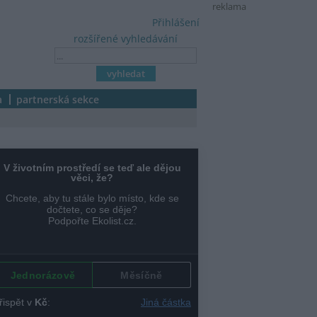
reklama
Přihlášení
rozšířené vyhledávání
a
partnerská sekce