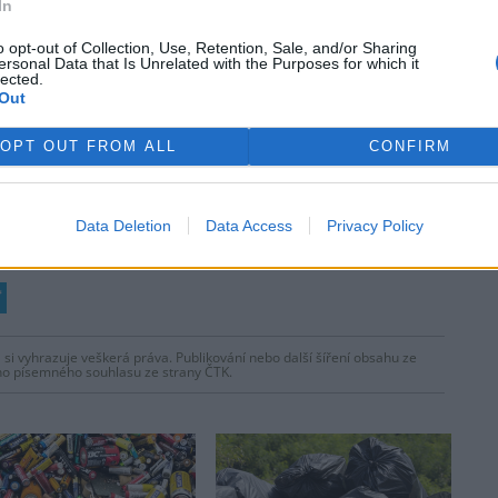
In
o opt-out of Collection, Use, Retention, Sale, and/or Sharing
ersonal Data that Is Unrelated with the Purposes for which it
lected.
Out
OPT OUT FROM ALL
CONFIRM
Data Deletion
Data Access
Privacy Policy
 si vyhrazuje veškerá práva. Publikování nebo další šíření obsahu ze
ho písemného souhlasu ze strany ČTK.