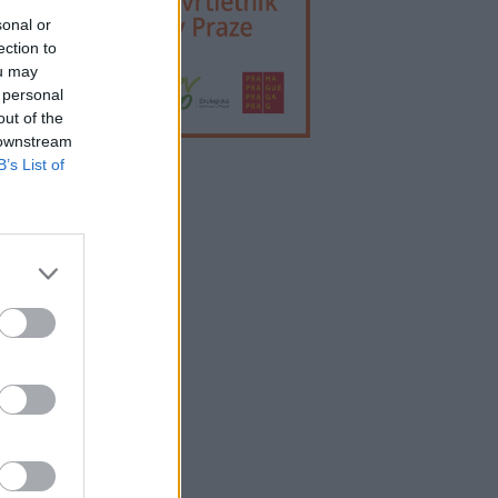
sonal or
ection to
ou may
 personal
out of the
 downstream
B’s List of
lama