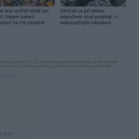
t loni vytřídil 4558 tun
Silničáři se při úklidu
ií. Objem baterií
odpočívek nově potýkají i s
ených na trh zásadně
nebezpečným odpadem
ře a postřehy. Tím, že zde publikujete svůj příspěvek, se ale zároveň
dě porušení si redakce vyhrazuje právo smazat diskusní příspěvěk
ŘIHLÁŠENÍ
 si je
.