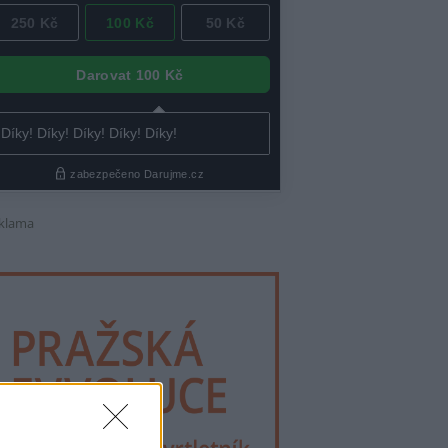
klama