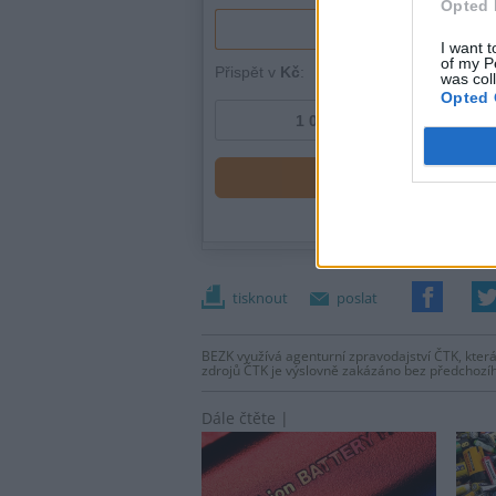
Opted 
I want t
of my P
was col
Opted 
tisknout
poslat
BEZK využívá agenturní zpravodajství ČTK, která
zdrojů ČTK je výslovně zakázáno bez předchozí
Dále čtěte |