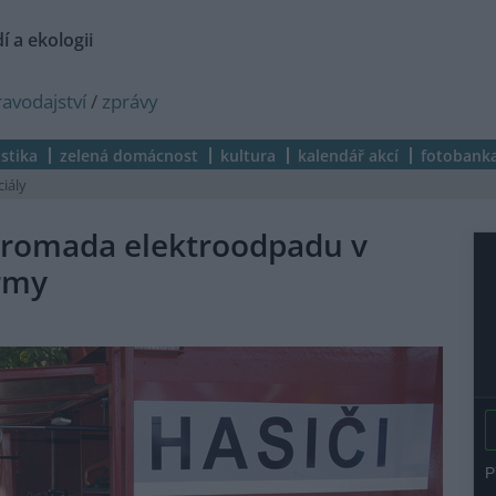
í a ekologii
ravodajství
/
zprávy
istika
zelená domácnost
kultura
kalendář akcí
fotobank
ciály
hromada elektroodpadu v
irmy