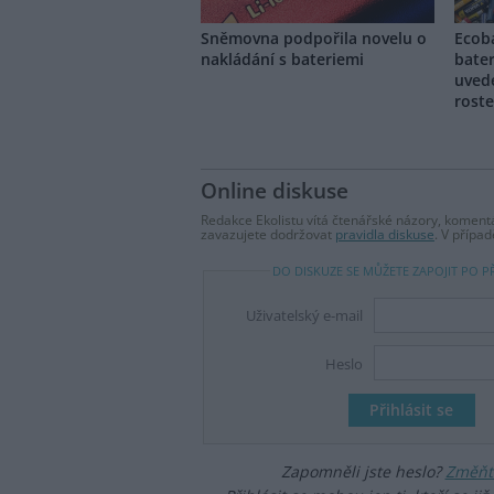
Sněmovna podpořila novelu o
Ecoba
nakládání s bateriemi
bater
uved
roste
Online diskuse
Redakce Ekolistu vítá čtenářské názory, komentá
zavazujete dodržovat
pravidla diskuse
. V přípa
DO DISKUZE SE MŮŽETE ZAPOJIT PO P
Uživatelský e-mail
Heslo
Zapomněli jste heslo?
Změňte