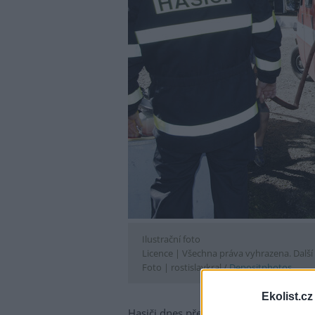
Ilustrační foto
Licence |
Všechna práva vyhrazena. Další 
Foto |
rostislavkral /
Depositphotos
Ekolist.cz
Hasiči dnes před 16:00 vyjeli k požár