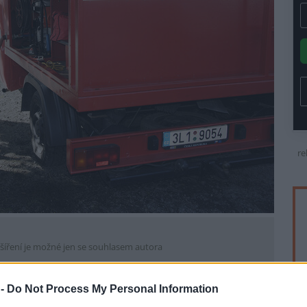
re
šíření je možné jen se souhlasem autora
 -
Do Not Process My Personal Information
u hromady elektroodpadu v areálu recyklační firmy v