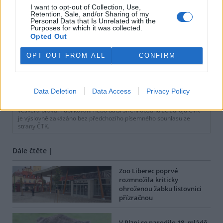
I want to opt-out of Collection, Use,
Retention, Sale, and/or Sharing of my
Personal Data that Is Unrelated with the
Purposes for which it was collected.
Opted Out
OPT OUT FROM ALL
CONFIRM
tisknout
poslat
Data Deletion
Data Access
Privacy Policy
BEZK využívá agenturní zpravodajství ČTK, která si vyhrazuje
veškerá práva. Publikování nebo další šíření obsahu ze zdrojů ČTK
je výslovně zakázáno bez předchozího písemného souhlasu ze
strany ČTK.
Dále čtěte |
Zoo Liberec poprvé
rozmnožila kriticky
ohroženou žabku listovnici
přízračnou
V Plzni se narodilo 18. mládě