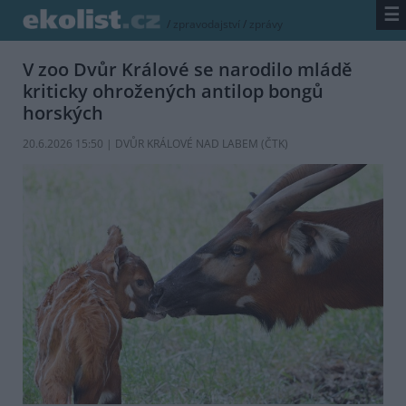
☰
/
zpravodajství
/
zprávy
V zoo Dvůr Králové se narodilo mládě
kriticky ohrožených antilop bongů
horských
20.6.2026 15:50 | DVŮR KRÁLOVÉ NAD LABEM (
ČTK
)