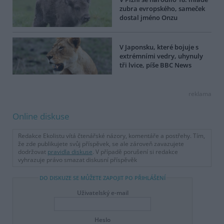
zubra evropského, sameček
dostal jméno Onzu
V Japonsku, které bojuje s
extrémními vedry, uhynuly
tři lvice, píše BBC News
reklama
Online diskuse
Redakce Ekolistu vítá čtenářské názory, komentáře a postřehy. Tím,
že zde publikujete svůj příspěvek, se ale zároveň zavazujete
dodržovat
pravidla diskuse
. V případě porušení si redakce
vyhrazuje právo smazat diskusní příspěvěk
DO DISKUZE SE MŮŽETE ZAPOJIT PO PŘIHLÁŠENÍ
Uživatelský e-mail
Heslo