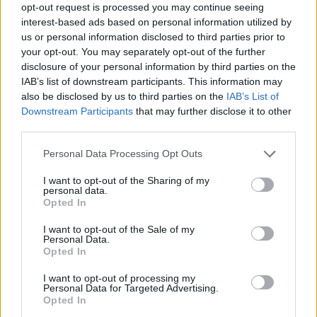
dospělých bongů horských v přírodě.
opt-out request is processed you may continue seeing
interest-based ads based on personal information utilized by
Populaci bongů od 50. let minulého století zdecimovalo
us or personal information disclosed to third parties prior to
pytláctví kvůli masu a obchod s živými zvířaty a nemoci, a
your opt-out. You may separately opt-out of the further
to zejména epidemie moru skotu v 80. letech. K úbytku
přispěly i degradace a přeměna přirozeného prostředí
disclosure of your personal information by third parties on the
bongů v Africe.
IAB’s list of downstream participants. This information may
also be disclosed by us to third parties on the
IAB’s List of
Downstream Participants
that may further disclose it to other
reklama
third parties.
Personal Data Processing Opt Outs
I want to opt-out of the Sharing of my
personal data.
Opted In
I want to opt-out of the Sale of my
Personal Data.
Opted In
I want to opt-out of processing my
Personal Data for Targeted Advertising.
Opted In