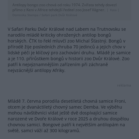
Antilopy bongo zoo chová od roku 1974. Zvířata tehdy dovezl
přímo z Keni v Africe tehdejší ředitel zoo Josef Vágner.
Foto |
Dominika Stempa / Safari park Dvůr Králové
V Safari Parku Dvůr Králové nad Labem na Trutnovsku se
narodilo mládě kriticky ohrožených antilop bongů
horských. ČTK to řekl mluvčí zoo Michal Šťastný. Bongů v
přírodě žije posledních zhruba 70 jedinců a jejich chov v
lidské péči je klíčový pro zachování druhu. Mládě je samice
a je 110. přírůstkem bongů v historii zoo Dvůr Králové. Zoo
patří k nejvýznamnějším zařízením při záchraně
nejvzácnější antilopy Afriky.
reklama
Mládě 7. června porodila desetiletá chovná samice Froni,
otcem je dvanáctiletý chovný samec Demba. Ve výběhu
mohou návštěvníci vídat ještě dvě dospívající samice
narozené ve Dvoře Králové v roce 2025 a druhou dospělou
chovnou samici. Bongové patří k největším antilopám na
světě, samci váží až 300 kilogramů.