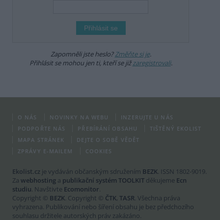
Zapomněli jste heslo?
Změňte si je
.
Přihlásit se mohou jen ti, kteří se již
zaregistrovali
.
O NÁS
NOVINKY NA WEBU
INZERUJTE U NÁS
PODPOŘTE NÁS
PŘEBÍRÁNÍ OBSAHU
TIŠTĚNÝ EKOLIST
MAPA STRÁNEK
DEJTE O SOBĚ VĚDĚT
ZPRÁVY E-MAILEM
COOKIES
Ekolist.cz
je vydáván občanským sdružením
BEZK
. ISSN 1802-9019.
Za
webhosting
a
publikační systém TOOLKIT
děkujeme
Ecn
studiu
. Navštivte
Ecomonitor
.
Copyright ©
BEZK
. Copyright ©
ČTK
,
TASR
. Všechna práva
vyhrazena. Publikování nebo šíření obsahu je bez předchozího
souhlasu držitele autorských práv zakázáno.