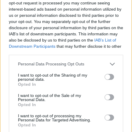
opt-out request is processed you may continue seeing
interest-based ads based on personal information utilized by
us or personal information disclosed to third parties prior to
your opt-out. You may separately opt-out of the further
disclosure of your personal information by third parties on the
IAB’s list of downstream participants. This information may
also be disclosed by us to third parties on the
IAB’s List of
Downstream Participants
that may further disclose it to other
third parties.
Personal Data Processing Opt Outs
I want to opt-out of the Sharing of my
personal data.
tisknout
poslat
Opted In
BEZK využívá agenturní zpravodajství ČTK, která si vyhrazuje
I want to opt-out of the Sale of my
veškerá práva. Publikování nebo další šíření obsahu ze zdrojů ČTK
Personal Data.
je výslovně zakázáno bez předchozího písemného souhlasu ze
Opted In
strany ČTK.
I want to opt-out of processing my
Personal Data for Targeted Advertising.
Dále čtěte |
Opted In