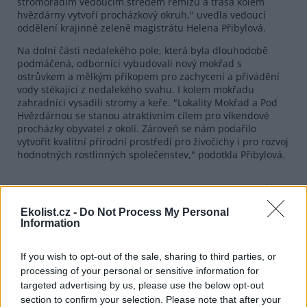
stromořadím vedoucím středem remízů a trasa kolem
hvězdárny vytvoří procházkový okruh," uvedla vedoucí
oddělení krajinné zeleně magistrátu Helena Přibylová.
Na dolní části nedalekého pole, která byla dlouhodobě
podmáčená, odborníci vybudovali nový mokřad s
ostrůvkem a mělkým příkopem pro zachycení a přivádění
vody stékající z nedalekého svahu. I kolem mokřadu
zahradníci vysadili stromy a keře. "Lokality Mokřad a Pod
Hvězdárnou se stanou atraktivním cílem pro víkendové
procházky obyvatel z okolí. Zároveň se nám podařilo
vytvořit kvalitní přírodní prostředí pro živočichy i pro rozvoj
hodnotných rostlinných společenstev," podotkla Přibylová.
reklama
Ekolist.cz -
Do Not Process My Personal
Information
If you wish to opt-out of the sale, sharing to third parties, or
processing of your personal or sensitive information for
targeted advertising by us, please use the below opt-out
section to confirm your selection. Please note that after your