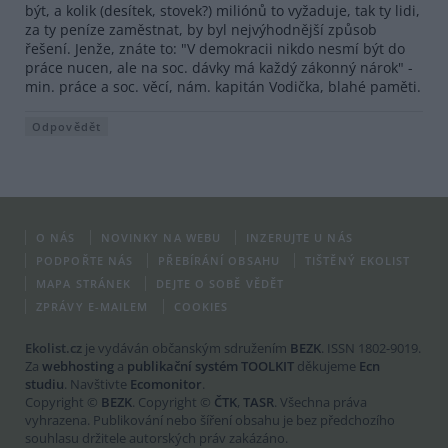
být, a kolik (desítek, stovek?) miliónů to vyžaduje, tak ty lidi,
za ty peníze zaměstnat, by byl nejvýhodnější způsob
řešení. Jenže, znáte to: "V demokracii nikdo nesmí být do
práce nucen, ale na soc. dávky má každý zákonný nárok" -
min. práce a soc. věcí, nám. kapitán Vodička, blahé paměti.
Odpovědět
O NÁS
NOVINKY NA WEBU
INZERUJTE U NÁS
PODPOŘTE NÁS
PŘEBÍRÁNÍ OBSAHU
TIŠTĚNÝ EKOLIST
MAPA STRÁNEK
DEJTE O SOBĚ VĚDĚT
ZPRÁVY E-MAILEM
COOKIES
Ekolist.cz
je vydáván občanským sdružením
BEZK
. ISSN 1802-9019.
Za
webhosting
a
publikační systém TOOLKIT
děkujeme
Ecn
studiu
. Navštivte
Ecomonitor
.
Copyright ©
BEZK
. Copyright ©
ČTK
,
TASR
. Všechna práva
vyhrazena. Publikování nebo šíření obsahu je bez předchozího
souhlasu držitele autorských práv zakázáno.