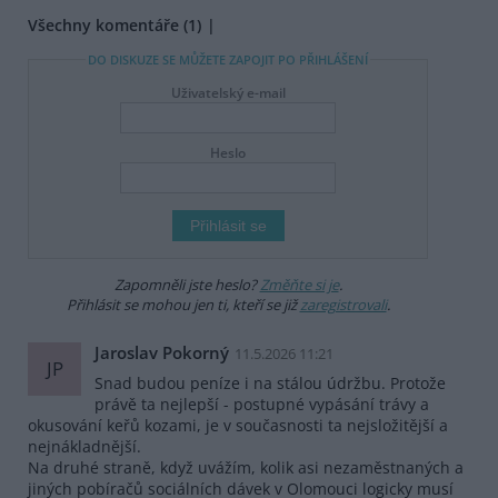
Všechny komentáře (1)
DO DISKUZE SE MŮŽETE ZAPOJIT PO PŘIHLÁŠENÍ
Uživatelský e-mail
Heslo
Zapomněli jste heslo?
Změňte si je
.
Přihlásit se mohou jen ti, kteří se již
zaregistrovali
.
Jaroslav Pokorný
11.5.2026 11:21
JP
Snad budou peníze i na stálou údržbu. Protože
právě ta nejlepší - postupné vypásání trávy a
okusování keřů kozami, je v současnosti ta nejsložitější a
nejnákladnější.
Na druhé straně, když uvážím, kolik asi nezaměstnaných a
jiných pobíračů sociálních dávek v Olomouci logicky musí