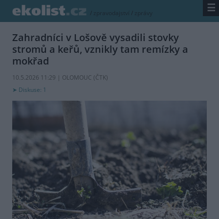
☰
/
zpravodajství
/
zprávy
Zahradníci v Lošově vysadili stovky
stromů a keřů, vznikly tam remízky a
mokřad
10.5.2026 11:29 | OLOMOUC (
ČTK
)
Diskuse: 1