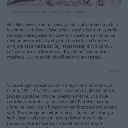
Licence |
Volné dílo (public domain)
Zdroj |
PxHere
Několik stovek stromů a keřů vysadili zahradníci na polích
v olomoucké městské části Lošov. Nová zeleň tam vytvořila
remízky, které poskytnou zázemí živočichům a stanou se
místem pro procházky obyvatel i turistů, kteří do této
okrajové části města zavítají. Projekt krajinných úprav v
Lošově zahrnoval kromě výsadby zeleně i vybudování
mokřadu. ČTK to sdělil mluvčí radnice Jan Horejš.
reklama
V Lošově bylo vysazeno 852 listnatých stromů domácích
druhů, 285 keřů a 52 ovocných stromů tradičních odrůd,
jako jsou jabloně, hrušně, švestky a třešně. Dva nové
remízky zahradníci vysadili v lokalitě Pod Hvězdárnou.
Přímo na kopci vedle hvězdárny vznikl zatravněný ovocný
sad. "Prozatím je nezbytné remízy s domácími stromy a
keři chránit oplocenkami proti poškození zvěří, ale v
budoucnu bude možné procházet pod třešňovým