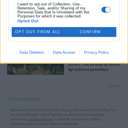
I want to opt-out of Collection, Use,
Polička na Svitavsku staví v
Retention, Sale, and/or Sharing of my
Liboháji pietní místo na
Personal Data that Is Unrelated with the
bývalém popravišti
Purposes for which it was collected.
Opted Out
Správa silnic Plzeňského
OPT OUT FROM ALL
CONFIRM
kraje pečuje také o čtyři
památné stromy a tři aleje
Data Deletion
Data Access
Privacy Policy
Valdštejnova lipová alej v
Jičíně s 1140 stromy by mohla
být kulturní památkou
reklama
Online diskuse
Redakce Ekolistu vítá čtenářské názory, komentáře a postřehy. Tím,
že zde publikujete svůj příspěvek, se ale zároveň zavazujete
dodržovat
pravidla diskuse
. V případě porušení si redakce
vyhrazuje právo smazat diskusní příspěvěk