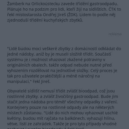
Žamberk na Orlickoústecku zavede třídění gastroodpadu.
Plánuje ho na podzim pro lidi, kteří žijí na sídlištích. ČTK to
řekl místostarosta Ondřej Jireš (ŽDK). Lidem to podle něj
zjednoduší třídění kuchyňských zbytků.
reklama
"Lidé budou moci veškeré zbytky z domácností odkládat do
jedné nádoby, aniž by je museli složitě třídit. Součástí
systému je i možnost vhazovat zkažené potraviny v
originálních obalech, takže odpad nebude nutné před
vyhozením rozdělovat na jednotlivé složky. Celý proces je
tak pro uživatele praktičtější a méně náročný na
manipulaci," řekl Jireš.
Obyvatelé sídlišť nemusí třídit zvlášť bioodpad, což jsou
rostlinné zbytky, a zvlášť živočišný gastroodpad. Bude jim
stačit jedna nádoba pro téměř všechny odpadky z vaření.
Kontejnery pouze na rostlinné odpady ale na některých
místech zůstanou. "Lidé do nich mohou vyhazovat uschlé
květiny, budou mít rajčata na balkónech, vyhazují hlínu,
větve, listí ze zahrádek. Takže je pro tyto případy vhodné