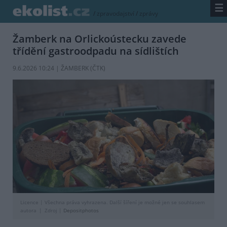
☰
/
zpravodajství
/
zprávy
Žamberk na Orlickoústecku zavede
třídění gastroodpadu na sídlištích
9.6.2026 10:24 | ŽAMBERK (
ČTK
)
Licence |
Všechna práva vyhrazena. Další šíření je možné jen se souhlasem
autora
Zdroj |
Depositphotos