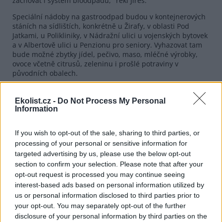
zachovat i systém bioodpadu," řekl Jireš.
Speciální nádoby na gastroodpad budou v kontejnerových
stáních na sídlištích, konkrétně u Žirafy, v oblasti Pod
Jatkami, u Polikliniky, v Nádražní ulici u vojenských bytovek
a v Albertově ulici u Penzionu pro seniory. Vyhazovat tam
bude možné zbytky jídel, pečivo, maso, mléčné výrobky,
ovoce včetně citrusů, zeleninu i prošlé potraviny v
původních obalech.
Žamberk chce dál snižovat množství směsného odpadu,
jehož podíl má podle evropské legislativy postupně klesat,
Ekolist.cz -
Do Not Process My Personal
a zároveň zvyšovat míru třídění. "Dá se předpokládat, že
Information
někdy v budoucnu, nevím přesně v jakém termínu, tato věc
asi bude povinná ze strany ministerstva životního
If you wish to opt-out of the sale, sharing to third parties, or
prostředí. Než abychom čekali na poslední chvíli, až se to
processing of your personal or sensitive information for
spustí, připravili jsme tento projekt, abychom ho vyzkoušeli
targeted advertising by us, please use the below opt-out
ve vybraných lokalitách a ověřili jeho efektivitu, zájem
section to confirm your selection. Please note that after your
občanů i úspory při likvidaci směsného odpadu," řekl.
opt-out request is processed you may continue seeing
interest-based ads based on personal information utilized by
reklama
us or personal information disclosed to third parties prior to
your opt-out. You may separately opt-out of the further
disclosure of your personal information by third parties on the