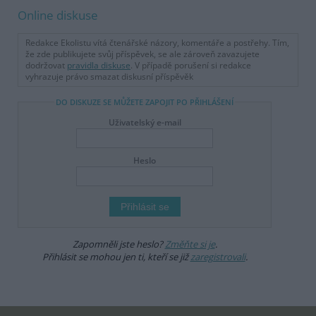
Online diskuse
Redakce Ekolistu vítá čtenářské názory, komentáře a postřehy. Tím,
že zde publikujete svůj příspěvek, se ale zároveň zavazujete
dodržovat
pravidla diskuse
. V případě porušení si redakce
vyhrazuje právo smazat diskusní příspěvěk
DO DISKUZE SE MŮŽETE ZAPOJIT PO PŘIHLÁŠENÍ
Uživatelský e-mail
Heslo
Zapomněli jste heslo?
Změňte si je
.
Přihlásit se mohou jen ti, kteří se již
zaregistrovali
.