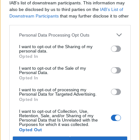
IAB’s list of downstream participants. This information may
also be disclosed by us to third parties on the
IAB’s List of
Downstream Participants
that may further disclose it to other
third parties.
Personal Data Processing Opt Outs
I want to opt-out of the Sharing of my
personal data.
Opted In
I want to opt-out of the Sale of my
Personal Data.
Opted In
I want to opt-out of processing my
Personal Data for Targeted Advertising.
Opted In
I want to opt-out of Collection, Use,
Retention, Sale, and/or Sharing of my
tisknout
poslat
Personal Data that Is Unrelated with the
Purposes for which it was collected.
Opted Out
BEZK využívá agenturní zpravodajství ČTK, která si vyhrazuje
veškerá práva. Publikování nebo další šíření obsahu ze zdrojů ČTK