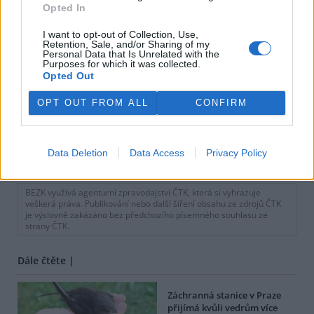
Opted In
I want to opt-out of Collection, Use,
Retention, Sale, and/or Sharing of my
Personal Data that Is Unrelated with the
Purposes for which it was collected.
Opted Out
OPT OUT FROM ALL
CONFIRM
Data Deletion
Data Access
Privacy Policy
tisknout
poslat
BEZK využívá agenturní zpravodajství ČTK, která si vyhrazuje
veškerá práva. Publikování nebo další šíření obsahu ze zdrojů ČTK
je výslovně zakázáno bez předchozího písemného souhlasu ze
strany ČTK.
Dále čtěte |
Záchranná stanice v Praze
přijímá kvůli vedrům více