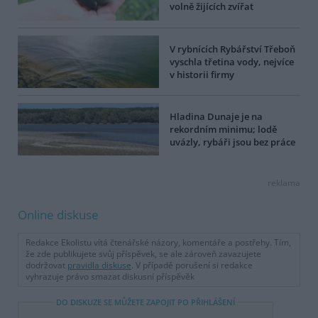
volně žijících zvířat
V rybnících Rybářství Třeboň
vyschla třetina vody, nejvíce
v historii firmy
Hladina Dunaje je na
rekordním minimu; lodě
uvázly, rybáři jsou bez práce
reklama
Online diskuse
Redakce Ekolistu vítá čtenářské názory, komentáře a postřehy. Tím,
že zde publikujete svůj příspěvek, se ale zároveň zavazujete
dodržovat
pravidla diskuse
. V případě porušení si redakce
vyhrazuje právo smazat diskusní příspěvěk
DO DISKUZE SE MŮŽETE ZAPOJIT PO PŘIHLÁŠENÍ