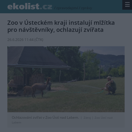
☰
/
zpravodajství
/
zprávy
Zoo v Ústeckém kraji instalují mlžítka
pro návštěvníky, ochlazují zvířata
26.6.2026 11:44 (
ČTK
)
Ochlazování zvířat v Zoo Ústí nad Labem.
Zdroj |
Zoo Ústí nad
Labem