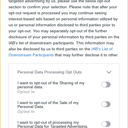
targeted advertising by us, please use the below opt-out
zoologických zahradách?
section to confirm your selection. Please note that after your
opt-out request is processed you may continue seeing
V zooparku je díky množství stromů dostatek stínu, ve
interest-based ads based on personal information utilized by
kterém nacházejí úkryt jak návštěvníci, tak zvířata ve
výbězích. V některých expozicích je také tekoucí voda nebo
us or personal information disclosed to third parties prior to
jezírka, která v horkých dnech hojně využívají například
your opt-out. You may separately opt-out of the further
buvoli domácí nebo medvědi hnědí. "Kombinací těchto
disclosure of your personal information by third parties on the
opatření zoopark vytváří podmínky, které zvířatům
IAB’s list of downstream participants. This information may
pomáhají lépe zvládat vysoké teploty a udržovat jejich
also be disclosed by us to third parties on the
IAB’s List of
pohodu i během nejteplejších dnů," dodal mluvčí.
Downstream Participants
that may further disclose it to other
third parties.
reklama
Personal Data Processing Opt Outs
I want to opt-out of the Sharing of my
personal data.
Opted In
I want to opt-out of the Sale of my
Personal Data.
Opted In
I want to opt-out of processing my
Personal Data for Targeted Advertising.