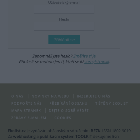
Uživatelský e-mail
Heslo
Zapomněli jste heslo?
Změňte si je
.
Přihlásit se mohou jen ti, kteří se již
zaregistrovali
.
O NÁS
NOVINKY NA WEBU
INZERUJTE U NÁS
PODPOŘTE NÁS
PŘEBÍRÁNÍ OBSAHU
TIŠTĚNÝ EKOLIST
MAPA STRÁNEK
DEJTE O SOBĚ VĚDĚT
ZPRÁVY E-MAILEM
COOKIES
Ekolist.cz
je vydáván občanským sdružením
BEZK
. ISSN 1802-9019.
Za
webhosting
a
publikační systém TOOLKIT
děkujeme
Ecn