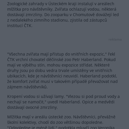
Zoologické zahrady v Ústeckém kraji instalují v areálech
mlžítka pro návštěvníky. Zvířata ochlazují vodou, některá
dostávají zmrzliny. Do zooparku v Chomutově dovážejí led
z nedalekého zimního stadionu, zjistila od zástupců
institucí ČTK.
reklama
"Všechna zvířata mají přístup do vnitřních expozic," řekl
ČTK vrchní chovatel děčínské zoo Petr Haberland. Pokud
mají ve výběhu stín, mohou expozice střídat. Některé
druhy jsou po dobu vedra trvale umístěny ve vnitřních
ubikacích, kde je návštěvníci neuvidí. Haberland podotkl,
že komfort zvířat musí v takovém případě převažovat nad
zájmem návštěvníků.
Kropení vodou si užívají lamy. "Vlezou si pod proud vody a
nechají se namočit," uvedl Haberland. Opice a medvědi
dostávají ovocné zmrzliny.
Mlžítka mají v areálu ústecké zoo. Návštěvníci, převážně
školní kolektivy, chodí do zoo většinou dopoledne.
"Odpoledne je méně lidí," podotkla mluvčí zoo Veronika