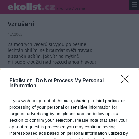
☰
/
kultura
/
básně
Vzrušení
1.7.2003
Za modrých večerů si vyjdu po pěšině,
lechtán obilím, se brouzdat svěží travou:
a zasněn ucítím, jak vítr na mýtině
mi bude kroužiti nad rozcuchanou hlavou!
Ni slova neřeknu a nepomyslím na nic.
Však budu míti duši lásce otevřenou;
Ekolist.cz -
Do Not Process My Personal
jak cikán půjdu dlouho, dlouho podél hranic,
Information
v nesmírné Přírodě - šťasten s ní jako s ženou.
If you wish to opt-out of the sale, sharing to third parties, or
reklama
processing of your personal or sensitive information for
targeted advertising by us, please use the below opt-out
reklama
section to confirm your selection. Please note that after your
opt-out request is processed you may continue seeing
interest-based ads based on personal information utilized by