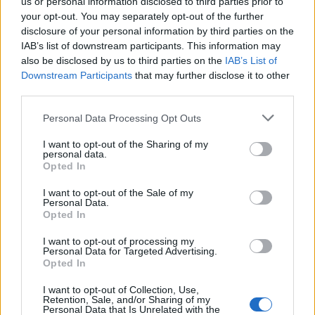
Arthur Rimbaud
us or personal information disclosed to third parties prior to
your opt-out. You may separately opt-out of the further
tisknout
poslat
disclosure of your personal information by third parties on the
IAB’s list of downstream participants. This information may
also be disclosed by us to third parties on the
IAB’s List of
reklama
Downstream Participants
that may further disclose it to other
third parties.
Online diskuse
Personal Data Processing Opt Outs
Redakce Ekolistu vítá čtenářské názory, komentáře a postřehy. Tím,
že zde publikujete svůj příspěvek, se ale zároveň zavazujete
dodržovat
pravidla diskuse
. V případě porušení si redakce
I want to opt-out of the Sharing of my
personal data.
vyhrazuje právo smazat diskusní příspěvěk
Opted In
DO DISKUZE SE MŮŽETE ZAPOJIT PO PŘIHLÁŠENÍ
I want to opt-out of the Sale of my
Uživatelský e-mail
Personal Data.
Opted In
Heslo
I want to opt-out of processing my
Personal Data for Targeted Advertising.
Opted In
I want to opt-out of Collection, Use,
Retention, Sale, and/or Sharing of my
Personal Data that Is Unrelated with the