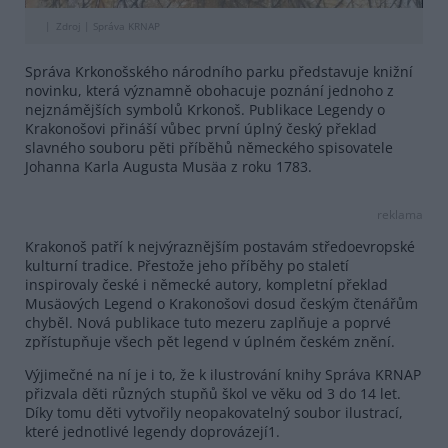
Zdroj |
Správa KRNAP
Správa Krkonošského národního parku představuje knižní
novinku, která významně obohacuje poznání jednoho z
nejznámějších symbolů Krkonoš. Publikace Legendy o
Krakonošovi přináší vůbec první úplný český překlad
slavného souboru pěti příběhů německého spisovatele
Johanna Karla Augusta Musäa z roku 1783.
reklama
Krakonoš patří k nejvýraznějším postavám středoevropské
kulturní tradice. Přestože jeho příběhy po staletí
inspirovaly české i německé autory, kompletní překlad
Musäových Legend o Krakonošovi dosud českým čtenářům
chyběl. Nová publikace tuto mezeru zaplňuje a poprvé
zpřístupňuje všech pět legend v úplném českém znění.
Výjimečné na ní je i to, že k ilustrování knihy Správa KRNAP
přizvala děti různých stupňů škol ve věku od 3 do 14 let.
Díky tomu děti vytvořily neopakovatelný soubor ilustrací,
které jednotlivé legendy doprovázejí1.