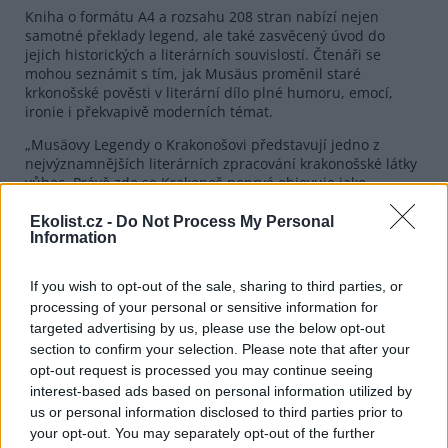
Kniha o formátu A4 a rozsahu 208 stran nabízí nejen
samotné překlady legend, ale také zasvěcený úvod do
jejich historických a literárních souvislostí. Čtenáři se
mohou seznámit s tím, jak Musäus proměnil staré
krkonošské pověsti v literární dílo plné humoru, emocí,
ironie i překvapivě moderních témat.
„Musäovy Legendy o Krakonošovi představují jedno z
nejvýznamnějších literárních zpracování krakonošské látky
vůbec. Právě zde se Krakonoš poprvé objevuje jako
mnohovrstevnatá postava s vlastními city, rozpory a
vývojem. Tento soubor výrazně ovlivnil podobu
Ekolist.cz -
Do Not Process My Personal
Information
krakonošovské tradice v celé střední Evropě a po více než
dvě staletí patří ke kanonickým dílům věnovaným vládci
Krkonoš,“ uvádí literární historik Ladislav Futtera, který se
If you wish to opt-out of the sale, sharing to third parties, or
Musäovým legendám dlouhodobě věnuje ve svých
processing of your personal or sensitive information for
odborných studiích.
targeted advertising by us, please use the below opt-out
Jednotlivé části byly v minulosti do češtiny překládány
section to confirm your selection. Please note that after your
výběrově, úplný český překlad všech pěti legend dosud
opt-out request is processed you may continue seeing
chyběl. „Současné vydání tak představuje významný
interest-based ads based on personal information utilized by
příspěvek k poznání kulturních dějin Krkonoš,“ dodal.
us or personal information disclosed to third parties prior to
your opt-out. You may separately opt-out of the further
Publikace ukazuje Krakonoše nejen jako pohádkovou