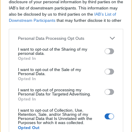
disclosure of your personal information by third parties on the
bytost, ale také jako proměnlivý symbol, který se v průběhu
staletí vyvíjel spolu s představami lidí o horách, přírodě,
IAB’s list of downstream participants. This information may
spravedlnosti i lidské společnosti. Čtenáře zavádí do světa,
also be disclosed by us to third parties on the
IAB’s List of
kde se prolíná magie krkonošských hřebenů, lidské vášně,
Downstream Participants
that may further disclose it to other
humor i jemná společenská satira.
third parties.
Kniha je určena všem milovníkům příběhů, historie,
Personal Data Processing Opt Outs
regionální kultury i těm, kteří chtějí poznat Krakonoše v
podobě, která inspirovala generace evropských čtenářů.
I want to opt-out of the Sharing of my
personal data.
Publikace Legendy o Krakonošovi bude v prodeji za
Opted In
doporučenou cenu 299 Kč. Zájemci ji zakoupí v
regionálních informačních centrech, především v
I want to opt-out of the Sale of my
informačních centrech Správy KRNAP, a také
Personal Data.
prostřednictvím internetového obchodu
eshop.krnap.cz
.
Opted In
Kniha vychází ve spolupráci Matice české a Společnosti
I want to opt-out of processing my
Národního muzea, z. s.
Personal Data for Targeted Advertising.
Opted In
reklama
I want to opt-out of Collection, Use,
Retention, Sale, and/or Sharing of my
Personal Data that Is Unrelated with the
Purposes for which it was collected.
Opted Out