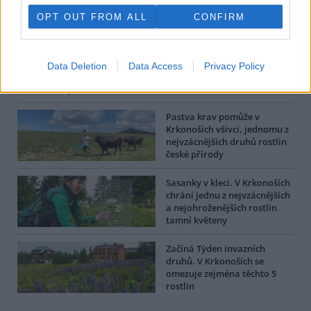
Radek Drahný
OPT OUT FROM ALL
CONFIRM
Autor je tiskový mluvčí Správy KRNAP.
tisknout
poslat
Data Deletion
Data Access
Privacy Policy
Další články autora |
Pastva krav pomůže v
Krkonoších všivci, jednomu z
nejvzácnějších druhů rostlin
české přírody
Sasanky v kleci. V Krkonoších
chrání jednu z nejvzácnějších
a nejohroženějších rostlin
tamní květeny
Začíná Týden invazních
druhů. V Krkonoších se
omezuje zejména těchto 5
rostlin