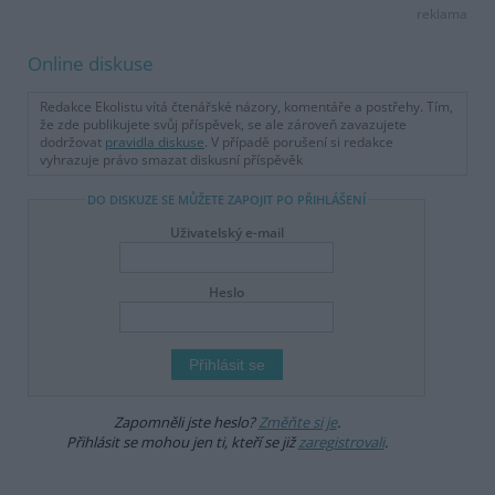
reklama
Online diskuse
Redakce Ekolistu vítá čtenářské názory, komentáře a postřehy. Tím,
že zde publikujete svůj příspěvek, se ale zároveň zavazujete
dodržovat
pravidla diskuse
. V případě porušení si redakce
vyhrazuje právo smazat diskusní příspěvěk
DO DISKUZE SE MŮŽETE ZAPOJIT PO PŘIHLÁŠENÍ
Uživatelský e-mail
Heslo
Zapomněli jste heslo?
Změňte si je
.
Přihlásit se mohou jen ti, kteří se již
zaregistrovali
.